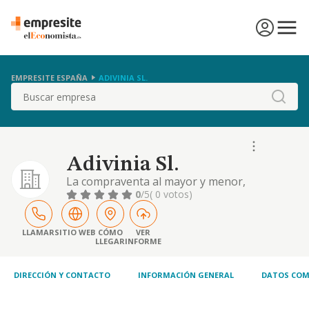
EMPRESITE ESPAÑA
ADIVINIA SL.
Buscar
Adivinia Sl.
La compraventa al mayor y menor,
importacion, exportacion, distribucion y
0
/5
( 0 votos)
representacion de toda clase de productos
de peluqueria, estetica y cosmetica, asi como
el mobiliario y accesorios para dichas
LLAMAR
SITIO WEB
CÓMO
VER
LLEGAR
INFORME
actividades
DIRECCIÓN Y CONTACTO
INFORMACIÓN GENERAL
DATOS COM