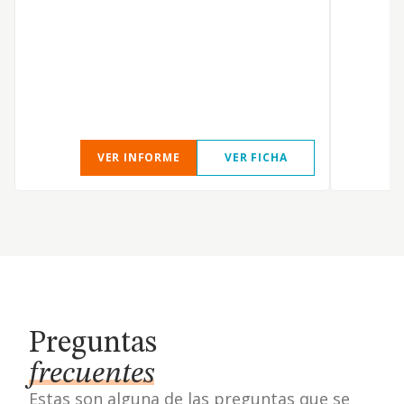
p
e
VER INFORME
VER FICHA
Preguntas
frecuentes
Estas son alguna de las preguntas que se