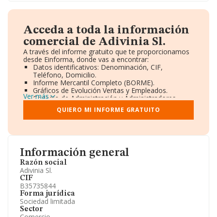
Acceda a toda la información
comercial de Adivinia Sl.
A través del informe gratuito que te proporcionamos
desde Einforma, donde vas a encontrar:
Datos identificativos: Denominación, CIF,
Teléfono, Domicilio.
Informe Mercantil Completo (BORME).
Gráficos de Evolución Ventas y Empleados.
Ver más
Consejo de Administración y Administradores.
Directivos y Ejecutivos.
QUIERO MI INFORME GRATUITO
Accionistas.
Participaciones y Vinculaciones en otras empresas.
Artículos de prensa publicados sobre la empresa.
Información oficial y registral complementaria.
Información general
Razón social
Adivinia Sl.
CIF
B35735844
Forma jurídica
Sociedad limitada
Sector
Comercio