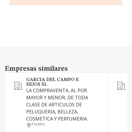
Empresas similares
Empresas similares
GARCIA DEL CAMPO E
HIJOS SL
LA COMPRAVENTA, AL POR
L
MAYOR Y MENOR, DE TODA
c
CLASE DE ARTICULOS DE
i
PELUQUERIA, BELLEZA,
t
COSMETICA Y PERFUMERIA.
e
PALMAS
m