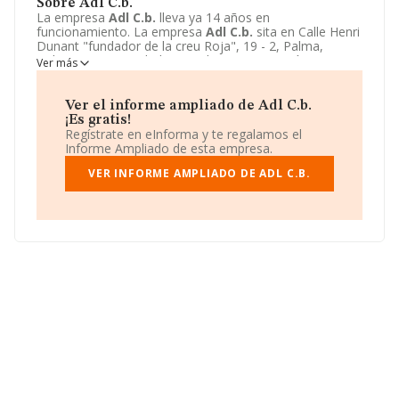
Sobre Adl C.b.
La empresa
Adl C.b.
lleva ya 14 años en
funcionamiento. La empresa
Adl C.b.
sita en Calle Henri
Dunant "fundador de la creu Roja", 19 - 2, Palma,
Baleares. La actividad CNAE de esta compañía es 4771 -
Ver más
Comercio al por menor de prendas de vestir. La emprea
Adl C.b.
se registra como Comunidad de bienes.
Ver el informe ampliado de Adl C.b.
¡Es gratis!
Regístrate en eInforma y te regalamos el
Informe Ampliado de esta empresa.
VER INFORME AMPLIADO DE ADL C.B.