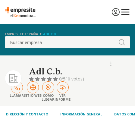
EMPRESITE ESPAÑA
ADL C.B.
Buscar
Adl C.b.
0
/5
( 0 votos)
LLAMAR
SITIO WEB
CÓMO
VER
LLEGAR
INFORME
DIRECCIÓN Y CONTACTO
INFORMACIÓN GENERAL
DATOS COM