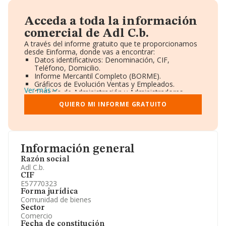
Acceda a toda la información
comercial de Adl C.b.
A través del informe gratuito que te proporcionamos
desde Einforma, donde vas a encontrar:
Datos identificativos: Denominación, CIF,
Teléfono, Domicilio.
Informe Mercantil Completo (BORME).
Gráficos de Evolución Ventas y Empleados.
Ver más
Consejo de Administración y Administradores.
Directivos y Ejecutivos.
QUIERO MI INFORME GRATUITO
Accionistas.
Participaciones y Vinculaciones en otras empresas.
Artículos de prensa publicados sobre la empresa.
Información oficial y registral complementaria.
Información general
Razón social
Adl C.b.
CIF
E57770323
Forma jurídica
Comunidad de bienes
Sector
Comercio
Fecha de constitución