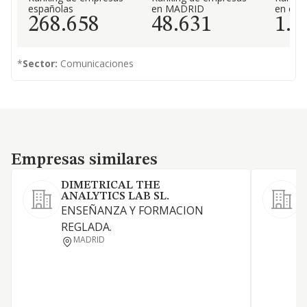
españolas
en MADRID
en el 
268.658
48.631
1.7
*
Sector:
Comunicaciones
Empresas similares
Empresas similares
DIMETRICAL THE
ANALYTICS LAB SL.
ENSEÑANZA Y FORMACION
S
REGLADA.
MADRID