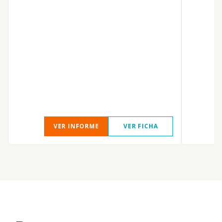
D
VER INFORME
VER FICHA