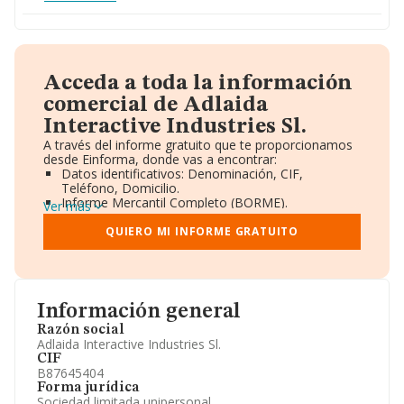
Acceda a toda la información
comercial de Adlaida
Interactive Industries Sl.
A través del informe gratuito que te proporcionamos
desde Einforma, donde vas a encontrar:
Datos identificativos: Denominación, CIF,
Teléfono, Domicilio.
Informe Mercantil Completo (BORME).
Ver más
Gráficos de Evolución Ventas y Empleados.
Consejo de Administración y Administradores.
QUIERO MI INFORME GRATUITO
Directivos y Ejecutivos.
Accionistas.
Participaciones y Vinculaciones en otras empresas.
Artículos de prensa publicados sobre la empresa.
Información oficial y registral complementaria.
Información general
Razón social
Adlaida Interactive Industries Sl.
CIF
B87645404
Forma jurídica
Sociedad limitada unipersonal