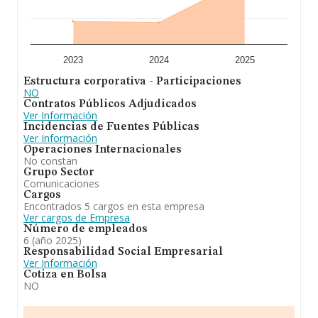
desde la constitución es de 14 años. Los empleados de
media son 10.
Para concluir,
Adlaida Interactive Industries S.L
está
especializada en la prestación de servicios de marketing
interactivo y comunicación, consultoría, formación,
2023
2024
2025
desarrollo de software, páginas web y app s y
Estructura corporativa - Participaciones
generación de contenidos en múltiples soportes. (cnaes
NO
6209, 6201 y 6202). siendo su actividad principal la
Contratos Públicos Adjudicados
prestación de servicios de marketing interactivo (cn. En
Ver Información
el ranking de todas las empresas en el territorio
Incidencias de Fuentes Públicas
nacional, ha experimentado un retroceso. Ha
Ver Información
experimentado un retroceso en el ranking de su sector
Operaciones Internacionales
(%cnae%).
No constan
Grupo Sector
Comunicaciones
Cargos
Encontrados 5 cargos en esta empresa
Ver cargos de Empresa
Número de empleados
6 (año 2025)
Responsabilidad Social Empresarial
Ver Información
Cotiza en Bolsa
NO