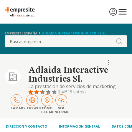
EMPRESITE ESPAÑA
ADLAIDA INTERACTIVE INDUSTRIES SL.
Buscar
Adlaida Interactive
Industries Sl.
La prestación de servicios de marketing
interactivo y comunicación, consultoría,
2.4
/5
( 5 votos)
formación, desarrollo de software, páginas
web y app s y generación de contenidos en
múltiples soportes. (cnaes 6209, 6201 y
LLAMAR
SITIO WEB
CÓMO
VER
LLEGAR
INFORME
6202). siendo su actividad principal la
prestación de servicios de marketing
interactivo (cn
DIRECCIÓN Y CONTACTO
INFORMACIÓN GENERAL
DATOS COM