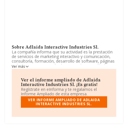
Sobre Adlaida Interactive Industries Sl.
La compañía informa que su actividad es la prestación
de servicios de marketing interactivo y comunicación,
consultoría, formación, desarrollo de software, páginas
web y app s y generación de contenidos en múltiples
Ver más
soportes. (cnaes 6209, 6201 y 6202). siendo su actividad
principal la prestación de servicios de marketing
interactivo (cn. La sociedad está inscrita en el Registro
Ver el informe ampliado de Adlaida
Mercantil como Sociedad Limitada. Su actividad CNAE
Interactive Industries Sl. ¡Es gratis!
es '%cnae%' con código 6290. No realiza actividad de
Regístrate en eInforma y te regalamos el
importación y/o exportación.
Informe Ampliado de esta empresa.
VER INFORME AMPLIADO DE ADLAIDA
Acerca de la información en los distintos rankings: en
INTERACTIVE INDUSTRIES SL.
2025 la empresa ha caído 134 puestos a nivel sectorial
pasando a ocupar la posición 1.746, frente a la 1.612 del
año anterior. Se encuentran mejor posicionadas las
siguientes empresas del sector:
Larsen It
Development Slu
y
Xenic Technology S.L
; en