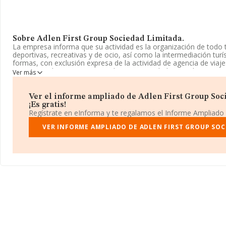
Sobre Adlen First Group Sociedad Limitada.
La empresa informa que su actividad es la organización de todo t
deportivas, recreativas y de ocio, así como la intermediación turí
formas, con exclusión expresa de la actividad de agencia de via
inscrita en el Registro Mercantil como Sociedad Limitada. La act
Ver más
corresponde a 'Otras actividades deportivas', cuyo Código es 93
actividad en mercados exteriores.
Ver el informe ampliado de Adlen First Group Soc
La sociedad española
Adlen First Group Sociedad Limitada
, 
¡Es gratis!
identificación fiscal B55666986, tiene domicilio fiscal en Calle P
Regístrate en eInforma y te regalamos el Informe Ampliado
(43850), Cambrils, en Tarragona, Cataluña.
VER INFORME AMPLIADO DE ADLEN FIRST GROUP SOC
Con los datos a disposición de INFORMA sobre 7.339 empresas pe
facturación en el ámbito nacional alcanza los 1.037 millones de e
facturación de ventas entre todas las compañías alcanza los 141 
la información de la provincia de Tarragona, en la base de dat
102 empresas, con ventas de 17 millones de euros. Finalmente, 
de sector los empleados de media son 2; la media de antigüedad 
de 15 años.