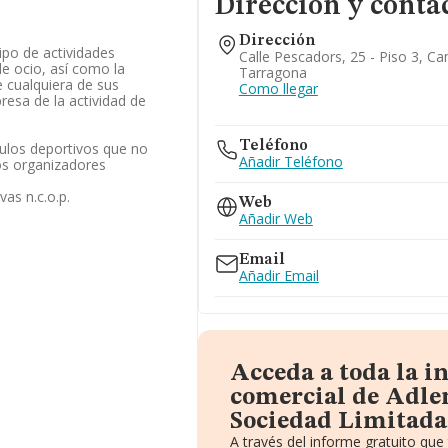
Dirección y conta
Dirección
ipo de actividades
Calle Pescadors, 25 - Piso 3, Ca
de ocio, así como la
Tarragona
e cualquiera de sus
Como llegar
resa de la actividad de
Teléfono
ulos deportivos que no
Añadir Teléfono
los organizadores
vas n.c.o.p.
Web
Añadir Web
Email
Añadir Email
Acceda a toda la 
comercial de Adle
Sociedad Limitada
A través del informe gratuito qu