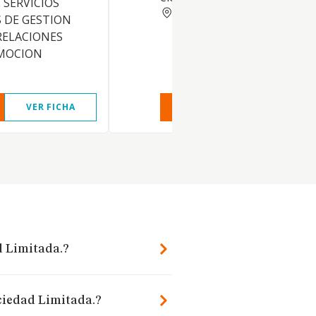
 SERVICIOS
TARRAGONA
 DE GESTION
 RELACIONES
OMOCION
VER FICHA
VER INFORME
VER FIC
d Limitada.?
ociedad Limitada.?