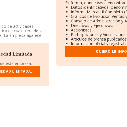
Einforma, donde vas a encontrar:
Datos identificativos: Denomin
Informe Mercantil Completo 
Gráficos de Evolución Ventas 
Consejo de Administración y A
Directivos y Ejecutivos.
ipo de actividades
Accionistas.
stica de cualquiera de sus
Participaciones y Vinculacione
jes. La empresa aparece
Artículos de prensa publicados
ividad de referencia CNAE
Información oficial y registra
19. La empresa no tiene
QUIERO MI INF
iedad Limitada.
con número de
escadors núm. 25 Piso 3,
 de esta empresa.
IEDAD LIMITADA.
rtenecientes al sector, la
uros y la media de
mil euros. En relación con
os de INFORMA aparecen
para completar los datos
desde la constitución es