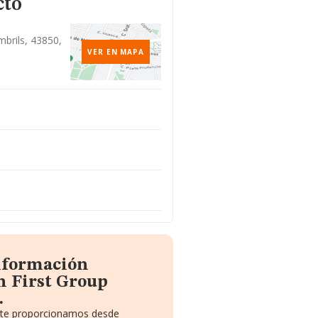
cto
mbrils, 43850,
VER EN MAPA
información
n First Group
.
e te proporcionamos desde