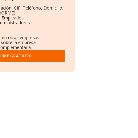
ación, CIF, Teléfono, Domicilio.
(BORME).
y Empleados.
dministradores.
s en otras empresas.
 sobre la empresa.
l complementaria.
ORME GRATUITO