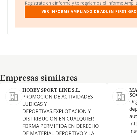
Regístrate en eInforma y te regalamos el Informe Ampl
VER INFORME AMPLIADO DE ADLEN FIRST GRO
Empresas similares
Empresas similares
HOBBY SPORT LINE S.L.
MA
SO
PROMOCION DE ACTIVIDADES
Org
LUDICAS Y
dep
DEPORTIVAS.EXPLOTACION Y
aut
DISTRIBUCION EN CUALQUIER
int
FORMA PERMITIDA EN DERECHO
ins
DE MATERIAL DEPORTIVO Y LA