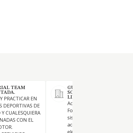
RIAL TEAM
GUERRA MANTENIMIENTO
ITADA.
SOLUCIONES, SOCIEDAD
LIMITADA.
Y PRACTICAR EN
Actividades deportivas n.c.o.p.
S DEPORTIVAS DE
Fontanería, instalación de
 Y CUALESQUIERA
sistemas de calefacción y aire
NADAS CON EL
acondicionado. Instalaciones
OTOR.
eléctricas