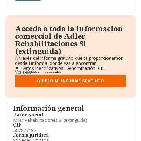
Acceda a toda la información
comercial de Adler
Rehabilitaciones Sl
(extinguida)
A través del informe gratuito que te proporcionamos
desde Einforma, donde vas a encontrar:
Datos identificativos: Denominación, CIF,
Ver más
Teléfono, Domicilio.
Informe Mercantil Completo (BORME).
QUIERO MI INFORME GRATUITO
Gráficos de Evolución Ventas y Empleados.
Consejo de Administración y Administradores.
Directivos y Ejecutivos.
Accionistas.
Participaciones y Vinculaciones en otras empresas.
Información general
Artículos de prensa publicados sobre la empresa.
Información oficial y registral complementaria.
Razón social
Adler Rehabilitaciones Sl (extinguida)
CIF
B82827197
Forma jurídica
Sociedad limitada