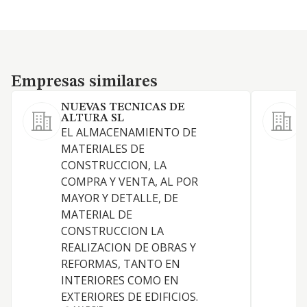
Empresas similares
Empresas similares
NUEVAS TECNICAS DE
ALTURA SL
L
EL ALMACENAMIENTO DE
r
MATERIALES DE
i
CONSTRUCCION, LA
e
COMPRA Y VENTA, AL POR
e
MAYOR Y DETALLE, DE
o
MATERIAL DE
r
CONSTRUCCION LA
a
REALIZACION DE OBRAS Y
l
REFORMAS, TANTO EN
i
INTERIORES COMO EN
i
EXTERIORES DE EDIFICIOS.