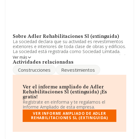
Sobre Adler Rehabilitaciones Sl (extinguida)
La sociedad declara que su actividad es revestimientos
exteriores e interiores de toda clase de obras y edificios.
La sociedad está registrada como Sociedad Limitada.
Tiene CNAE: 4331 - 'Revocamiento'. No realiza actividad
Ver más
de importación y/o exportación.
Actividades relacionadas
Construcciones
Revestimientos
La compañía
Adler Rehabilitaciones S.L
(extinguida)
, con NIF B82827197, está situada en
Calle Orense núm. 18 2 10, (28020), en el municipio de
Madrid, Madrid.
Ver el informe ampliado de Adler
Rehabilitaciones Sl (extinguida) ¡Es
En relación con el sector y disponiendo de los datos de
gratis!
hasta 2.610 empresas, a nivel nacional la facturación
Regístrate en eInforma y te regalamos el
asciende a 566 millones de euros y se calcula un
Informe Ampliado de esta empresa.
promedio de facturación de 217 mil euros entre todas
VER INFORME AMPLIADO DE ADLER
las compañías. Respecto a la información de la
REHABILITACIONES SL (EXTINGUIDA)
provincia (hablamos de Madrid), en la base de datos de
INFORMA aparecen 398 empresas, cuyas ventas han
obtenido los 102 millones de euros. Con el fin de
ampliar la información relativa a las compañías, la