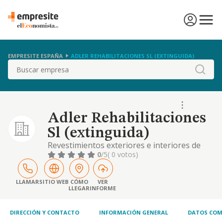
EMPRESITE ESPAÑA
ADLER REHABILITACIONES SL (EXTINGUIDA)
Buscar
Adler Rehabilitaciones
Sl (extinguida)
Revestimientos exteriores e interiores de
toda clase de obras y edificios.
0
/5
( 0 votos)
LLAMAR
SITIO WEB
CÓMO
VER
LLEGAR
INFORME
DIRECCIÓN Y CONTACTO
INFORMACIÓN GENERAL
DATOS COM