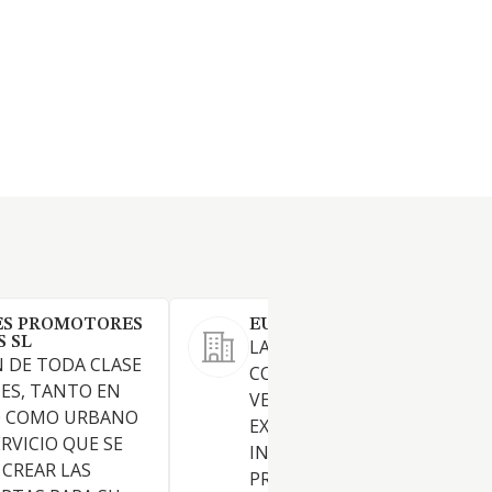
ES PROMOTORES
EUROSESEÑA SL
S SL
LA PROMOCION,
 DE TODA CLASE
CONSTRUCCION, COMPRA,
NES, TANTO EN
VENTA, ARRENDAMIENTO Y
O COMO URBANO
EXPLOTACION DE TODA CLA
RVICIO QUE SE
INMUEBLES, LA REALIZACIO
 CREAR LAS
PROYECTOS DE OBRAS Y