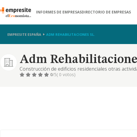
INFORMES DE EMPRESAS
DIRECTORIO DE EMPRESAS
EMPRESITE ESPAÑA
ADM REHABILITACIONES SL.
Adm Rehabilitaciones
Construcción de edificios residenciales otras activi
eléctricas. limpieza general de edificios. otras acti
0
/5
( 0 votos)
de otros proyectos de ingeniería civil. construcción 