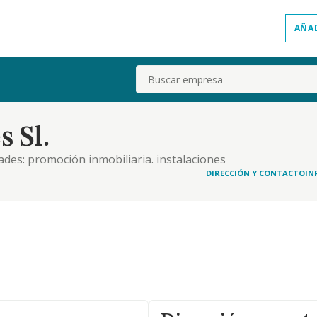
AÑA
Buscar
 Sl.
dades: promoción inmobiliaria. instalaciones
vidades de construcción especializada. construcción
DIRECCIÓN Y CONTACTO
IN
de edificios no residenciales. construcción.