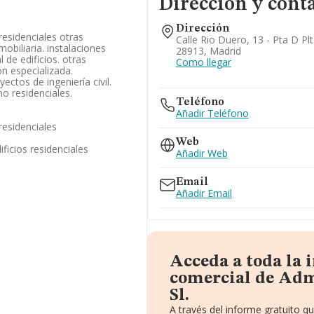
Dirección y cont
Dirección
residenciales otras
Calle Rio Duero, 13 - Pta D Pl
obiliaria. instalaciones
28913, Madrid
l de edificios. otras
Como llegar
ón especializada.
ectos de ingeniería civil.
no residenciales.
Teléfono
Añadir Teléfono
residenciales
Web
ficios residenciales
Añadir Web
Email
Añadir Email
Acceda a toda la
comercial de Adm
Sl.
A través del informe gratuito 