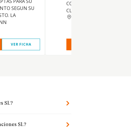
PTAS PARA SU
CONSTRUCCIONES DE TODA
NTO SEGUN SU
CLASE
STO. LA
MADRID
ENN
VER FICHA
VER INFORME
VER FIC
s Sl.?
ciones Sl.?