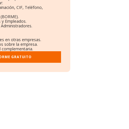
r:
inación, CIF, Teléfono,
o (BORME).
s y Empleados.
 Administradores.
nes en otras empresas.
os sobre la empresa.
al complementaria.
FORME GRATUITO