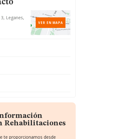
acto
t 3, Leganes,
VER EN MAPA
 información
 Rehabilitaciones
que te proporcionamos desde