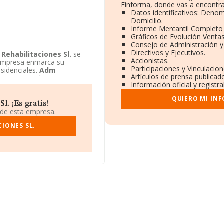
Einforma, donde vas a encontra
Datos identificativos: Denom
Domicilio.
Informe Mercantil Complet
Gráficos de Evolución Venta
Consejo de Administración y
Directivos y Ejecutivos.
Rehabilitaciones Sl.
se
Accionistas.
a empresa enmarca su
Participaciones y Vinculacio
esidenciales.
Adm
Artículos de prensa publicad
 unipersonal.
Información oficial y registr
QUIERO MI IN
. ¡Es gratis!
 de esta empresa.
IONES SL.