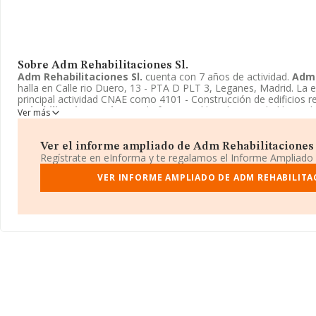
Sobre Adm Rehabilitaciones Sl.
Adm Rehabilitaciones Sl.
cuenta con 7 años de actividad.
Adm 
halla en Calle rio Duero, 13 - PTA D PLT 3, Leganes, Madrid. L
principal actividad CNAE como 4101 - Construcción de edificios r
Rehabilitaciones Sl.
toma la forma jurídica de Sociedad limitada
Ver más
Ver el informe ampliado de Adm Rehabilitaciones Sl
Regístrate en eInforma y te regalamos el Informe Ampliado
VER INFORME AMPLIADO DE ADM REHABILITAC