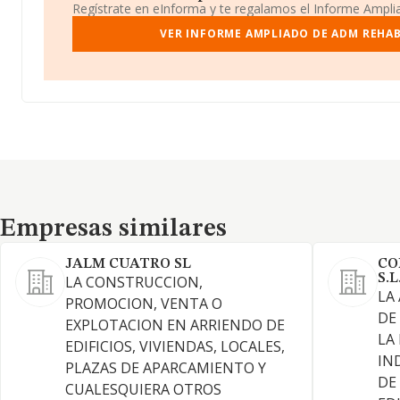
Regístrate en eInforma y te regalamos el Informe Ampl
VER INFORME AMPLIADO DE ADM REHAB
Empresas similares
Empresas similares
JALM CUATRO SL
CO
S.L
LA CONSTRUCCION,
LA
PROMOCION, VENTA O
DE
EXPLOTACION EN ARRIENDO DE
LA
EDIFICIOS, VIVIENDAS, LOCALES,
IN
PLAZAS DE APARCAMIENTO Y
DE
CUALESQUIERA OTROS