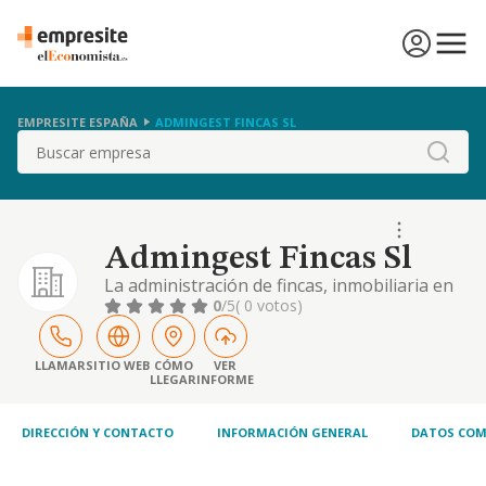
EMPRESITE ESPAÑA
ADMINGEST FINCAS SL
Buscar
Admingest Fincas Sl
La administración de fincas, inmobiliaria en
general e intermediarios de financiaciones,
0
/5
( 0 votos)
reformas y mantenimiento integral de
comunidades, locales, viviendas y otros,
hostelería en general, la promoción,
LLAMAR
SITIO WEB
CÓMO
VER
LLEGAR
INFORME
construcción y compraventa de toda clase de
bienes inmuebles, incluso viviendas..
DIRECCIÓN Y CONTACTO
INFORMACIÓN GENERAL
DATOS COM