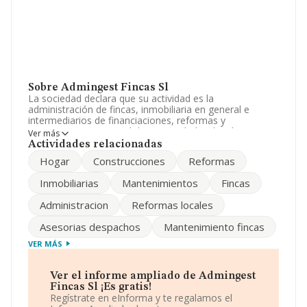
Sobre Admingest Fincas Sl
La sociedad declara que su actividad es la
administración de fincas, inmobiliaria en general e
intermediarios de financiaciones, reformas y
mantenimiento integral de comunidades, locales,
Ver más
viviendas y otros, hostelería en general, la promoción,
Actividades relacionadas
construcción y compraventa de toda clase de bienes
Hogar
Construcciones
Reformas
inmuebles, incluso viviendas. La sociedad está inscrita
en el Registro Mercantil como Sociedad Limitada.
Inmobiliarias
Mantenimientos
Fincas
Clasifica su actividad CNAE como '%cnae%', código
8210. La compañía no tiene actividad en mercados
Administracion
Reformas locales
exteriores.
Asesorias despachos
Mantenimiento fincas
Para ponerse en contacto con sus oficinas, la empresa
facilita el número de teléfono 912956161.
VER MÁS
La sociedad
Admingest Fincas S.L
, con número de
identificación fiscal B86137403, está situada en Calle
Ver el informe ampliado de Admingest
Loto núm. 1, (28903), Getafe, Madrid.
Fincas Sl ¡Es gratis!
Regístrate en eInforma y te regalamos el
En base a la información de la que dispone INFORMA