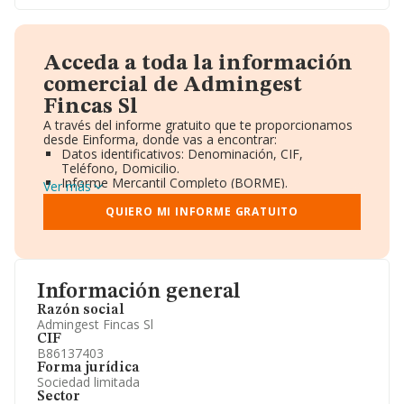
Acceda a toda la información
comercial de Admingest
Fincas Sl
A través del informe gratuito que te proporcionamos
desde Einforma, donde vas a encontrar:
Datos identificativos: Denominación, CIF,
Teléfono, Domicilio.
Informe Mercantil Completo (BORME).
Ver más
Gráficos de Evolución Ventas y Empleados.
Consejo de Administración y Administradores.
QUIERO MI INFORME GRATUITO
Directivos y Ejecutivos.
Accionistas.
Participaciones y Vinculaciones en otras empresas.
Artículos de prensa publicados sobre la empresa.
Información oficial y registral complementaria.
Información general
Razón social
Admingest Fincas Sl
CIF
B86137403
Forma jurídica
Sociedad limitada
Sector