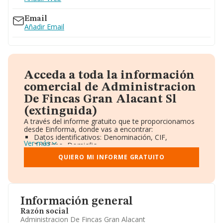
Email
Añadir Email
Acceda a toda la información
comercial de Administracion
De Fincas Gran Alacant Sl
(extinguida)
A través del informe gratuito que te proporcionamos
desde Einforma, donde vas a encontrar:
Datos identificativos: Denominación, CIF,
Ver más
Teléfono, Domicilio.
Informe Mercantil Completo (BORME).
QUIERO MI INFORME GRATUITO
Gráficos de Evolución Ventas y Empleados.
Consejo de Administración y Administradores.
Directivos y Ejecutivos.
Accionistas.
Participaciones y Vinculaciones en otras empresas.
Información general
Artículos de prensa publicados sobre la empresa.
Información oficial y registral complementaria.
Razón social
Administracion De Fincas Gran Alacant