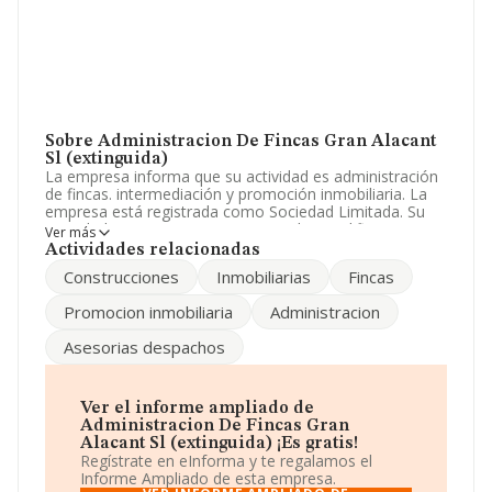
Sobre Administracion De Fincas Gran Alacant
Sl (extinguida)
La empresa informa que su actividad es administración
de fincas. intermediación y promoción inmobiliaria. La
empresa está registrada como Sociedad Limitada. Su
actividad CNAE es 'Servicios integrales a edificios e
Ver más
instalaciones' con código 8110. La compañía no tiene
Actividades relacionadas
actividad en mercados exteriores.
Construcciones
Inmobiliarias
Fincas
Para más información es posible contactar a través del
Promocion inmobiliaria
Administracion
teléfono 965414012.
Asesorias despachos
La compañía
Administracion de Fincas Gran
Alacant S.L (extinguida)
, con número de
identificación fiscal B53828471, se encuentra en Plaza
La Glorieta En B núm. 5, (03130), Santa Pola, en
Ver el informe ampliado de
Alicante, Comunidad Valenciana.
Administracion De Fincas Gran
Alacant Sl (extinguida) ¡Es gratis!
En relación con el sector y disponiendo de los datos de
Regístrate en eInforma y te regalamos el
hasta 4.397 empresas, en el ámbito nacional la
Informe Ampliado de esta empresa.