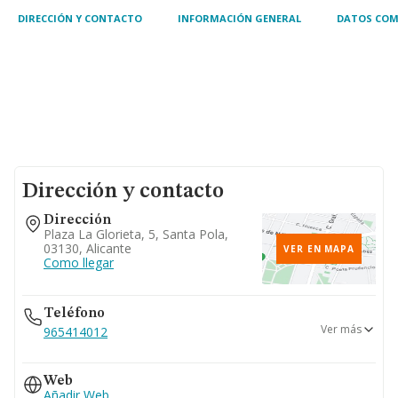
DIRECCIÓN Y CONTACTO
INFORMACIÓN GENERAL
DATOS COM
Dirección y contacto
Dirección
Plaza La Glorieta, 5, Santa Pola,
03130, Alicante
VER EN MAPA
Como llegar
Teléfono
Ver más
965414012
966699325
Web
Añadir Web