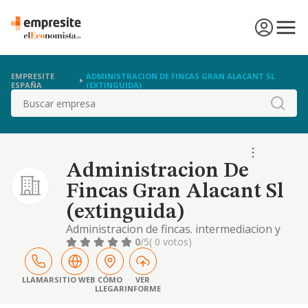
EMPRESITE
ADMINISTRACION DE FINCAS GRAN ALACANT SL
ESPAÑA
(EXTINGUIDA)
Buscar
Administracion De
Fincas Gran Alacant Sl
(extinguida)
Administracion de fincas. intermediacion y
promocion inmobiliaria
0
/5
( 0 votos)
LLAMAR
SITIO WEB
CÓMO
VER
LLEGAR
INFORME