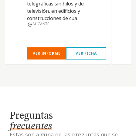
telegráficas sin hilos y de
i
televisión, en edificios y
a
construcciones de cua
p
ALICANTE
o
VER INFORME
VER FICHA
Preguntas
frecuentes
Estas son alguna de las preguntas que se