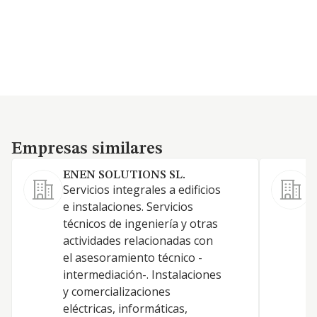
Empresas similares
Empresas similares
ENEN SOLUTIONS SL.
Servicios integrales a edificios
S
e instalaciones. Servicios
m
técnicos de ingeniería y otras
s
actividades relacionadas con
s
el asesoramiento técnico -
d
intermediación-. Instalaciones
c
y comercializaciones
g
eléctricas, informáticas,
e