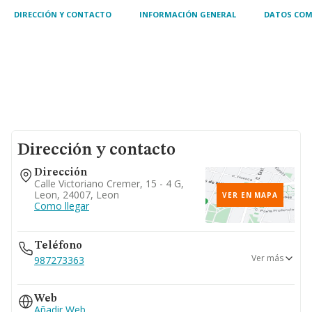
DIRECCIÓN Y CONTACTO
INFORMACIÓN GENERAL
DATOS COM
Dirección y contacto
Dirección
Calle Victoriano Cremer, 15 - 4 G,
Leon, 24007, Leon
VER EN MAPA
Como llegar
Teléfono
Ver más
987273363
987273637
Web
Añadir Web