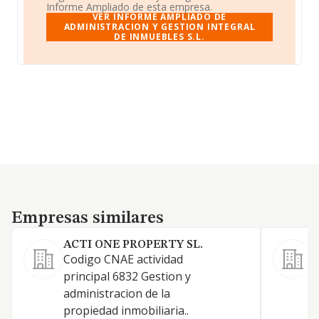
Informe Ampliado de esta empresa.
VER INFORME AMPLIADO DE
ADMINISTRACION Y GESTION INTEGRAL
DE INMUEBLES S.L.
Empresas similares
Empresas similares
ACTI ONE PROPERTY SL.
Codigo CNAE actividad
A
principal 6832 Gestion y
N
administracion de la
C
propiedad inmobiliaria..