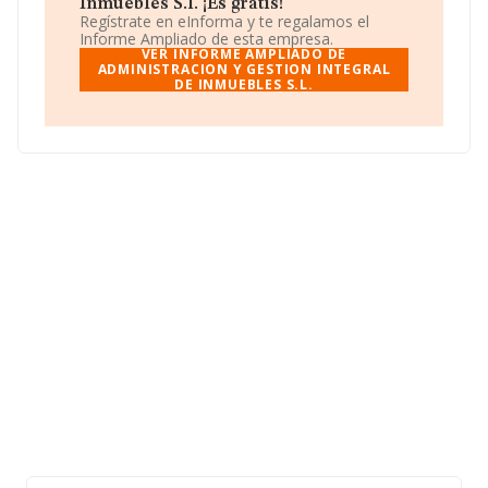
número 987273363.
Inmuebles S.l. ¡Es gratis!
Regístrate en eInforma y te regalamos el
La empresa española
Administracion y Gestión
Informe Ampliado de esta empresa.
Integral de Inmuebles S.L
, CIF B24428583, se
VER INFORME AMPLIADO DE
encuentra en Calle Victoriano Cremer núm. 15 4 G,
ADMINISTRACION Y GESTION INTEGRAL
DE INMUEBLES S.L.
(24007), en el municipio de León, Castilla-león.
En relación con el sector y disponiendo de los datos de
hasta 36.850 empresas, en el ámbito nacional la
facturación alcanza la cifra de 5.912 millones de euros y
se calcula un promedio de facturación de 160 mil euros
entre todas las compañías. Teniendo en cuenta la
información sobre León, en la base de datos de
INFORMA aparecen 136 empresas, con ventas de hasta
3 millones de euros. Como información adicional de
interés, la antigüedad alcanza los 16 años desde la
constitución. Los empleados de media son 2.