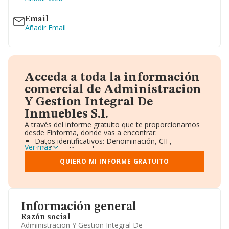
Email
Añadir Email
Acceda a toda la información
comercial de Administracion
Y Gestion Integral De
Inmuebles S.l.
A través del informe gratuito que te proporcionamos
desde Einforma, donde vas a encontrar:
Datos identificativos: Denominación, CIF,
Ver más
Teléfono, Domicilio.
Informe Mercantil Completo (BORME).
QUIERO MI INFORME GRATUITO
Gráficos de Evolución Ventas y Empleados.
Consejo de Administración y Administradores.
Directivos y Ejecutivos.
Accionistas.
Participaciones y Vinculaciones en otras empresas.
Información general
Artículos de prensa publicados sobre la empresa.
Información oficial y registral complementaria.
Razón social
Administracion Y Gestion Integral De