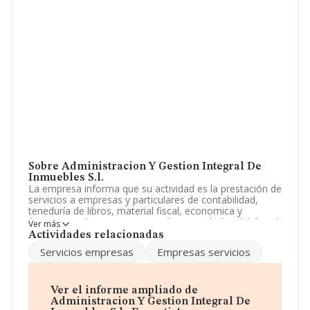
Sobre Administracion Y Gestion Integral De
Inmuebles S.l.
La empresa informa que su actividad es la prestación de
servicios a empresas y particulares de contabilidad,
teneduría de libros, material fiscal, economica y
financiera y de otros servicios de asesoría fiscal, laboral,
Ver más
jurídica y contable. la organización, p. La empresa es
Actividades relacionadas
una Sociedad Limitada. La actividad de referencia CNAE
Servicios empresas
Empresas servicios
corresponde a 'Gestión y administración de la propiedad
inmobiliaria', cuyo Código es 6832. No realiza actividad
de importación y/o exportación.
Ver el informe ampliado de
Para llamar las oficinas se puede hacer a través del
Administracion Y Gestion Integral De