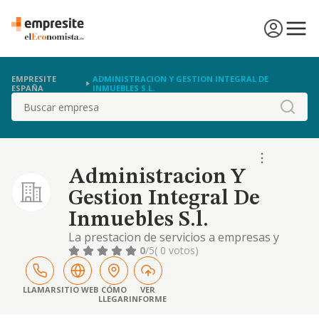
EMPRESITE
ADMINISTRACION Y GESTION INTEGRAL DE
ESPAÑA
INMUEBLES S.L.
Buscar
Administracion Y
Gestion Integral De
Inmuebles S.l.
La prestacion de servicios a empresas y
particulares de contabilidad, teneduria de
0
/5
( 0 votos)
libros, material fiscal, economica y financiera
y de otros servicios de asesoria fiscal,
laboral, juridica y contable. la organizacion, p
LLAMAR
SITIO WEB
CÓMO
VER
LLEGAR
INFORME