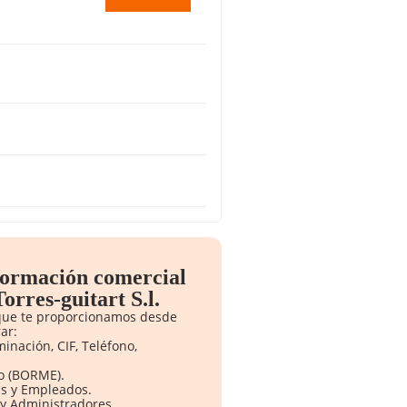
nformación comercial
orres-guitart S.l.
 que te proporcionamos desde
ar:
inación, CIF, Teléfono,
o (BORME).
as y Empleados.
y Administradores.