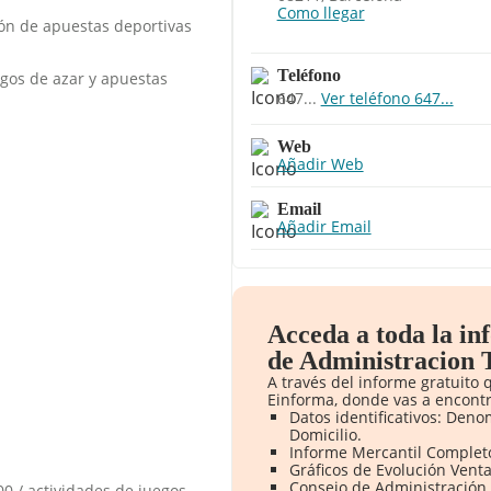
Como llegar
ón de apuestas deportivas
Teléfono
egos de azar y apuestas
647...
Ver teléfono 647...
Web
Añadir Web
Email
Añadir Email
Acceda a toda la i
de Administracion T
A través del informe gratuito
Einforma, donde vas a encontr
Datos identificativos: Denom
Domicilio.
Informe Mercantil Complet
Gráficos de Evolución Vent
Consejo de Administración 
00 / actividades de juegos