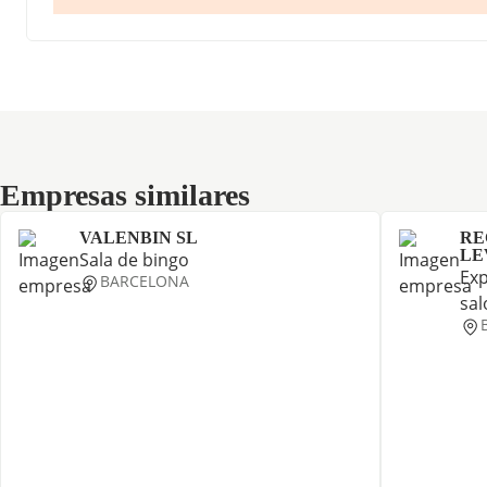
Empresas similares
Empresas similares
VALENBIN SL
RE
LE
Sala de bingo
Exp
BARCELONA
sal