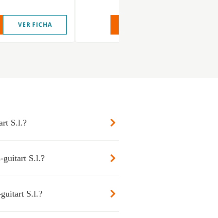
VER FICHA
VER INFORME
VER FIC
rt S.l.?
guitart S.l.?
guitart S.l.?