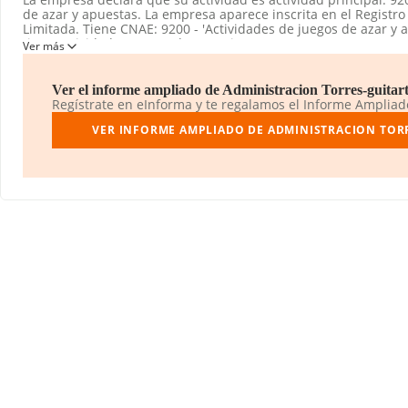
de azar y apuestas. La empresa aparece inscrita en el Registr
Limitada. Tiene CNAE: 9200 - 'Actividades de juegos de azar y 
tiene actividad en mercados exteriores.
Ver más
La sociedad española
Administracion Torres-guitart S.L
, con 
en Calle Alemanya núm. 6, (08211), Castellar Del Valles, Barcel
Ver el informe ampliado de Administracion Torres-guitart S
Regístrate en eInforma y te regalamos el Informe Amplia
Con los datos a disposición de INFORMA sobre 9.184 empresas 
nivel nacional la facturación asciende a 27.734 millones de eur
VER INFORME AMPLIADO DE ADMINISTRACION TORRE
facturación de ventas entre todas las compañías asciende a los
aportar ulterior información de interés en el ámbito sectorial,
constitución es de 20 años. La media de empleados de las emp