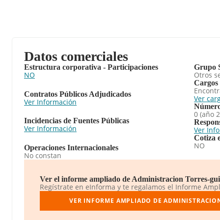
Datos comerciales
Estructura corporativa - Participaciones
Grupo 
NO
Otros se
Cargos
Encontr
Contratos Públicos Adjudicados
Ver car
Ver Información
Número
0 (año 
Incidencias de Fuentes Públicas
Respons
Ver Información
Ver Inf
Cotiza 
NO
Operaciones Internacionales
No constan
Ver el informe ampliado de Administracion Torres-guita
Regístrate en eInforma y te regalamos el Informe Amp
VER INFORME AMPLIADO DE ADMINISTRACION