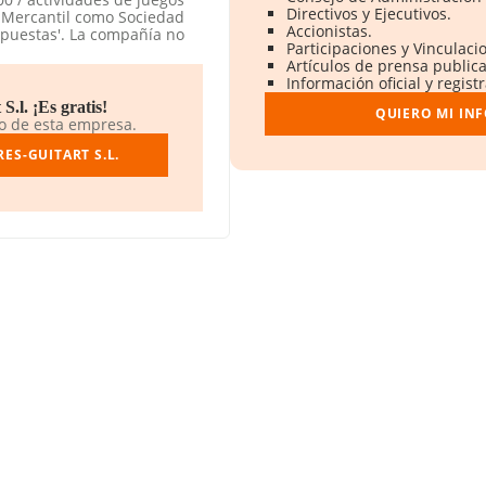
Directivos y Ejecutivos.
o Mercantil como Sociedad
Accionistas.
apuestas'. La compañía no
Participaciones y Vinculac
Artículos de prensa public
Información oficial y regis
CIF B10704476, se encuentra
ona, Cataluña.
.l. ¡Es gratis!
QUIERO MI IN
do de esta empresa.
pertenecientes al sector, a
os y el promedio de la
S-GUITART S.L.
 3 millones de euros. Para
 la antigüedad desde la
resas es de 5.