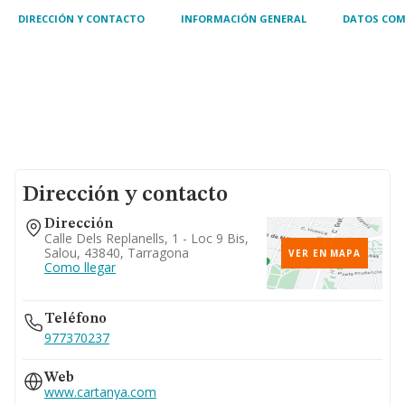
DIRECCIÓN Y CONTACTO
INFORMACIÓN GENERAL
DATOS COM
Dirección y contacto
Dirección
Calle Dels Replanells, 1 - Loc 9 Bis,
Salou, 43840, Tarragona
VER EN MAPA
Como llegar
Teléfono
977370237
Web
www.cartanya.com