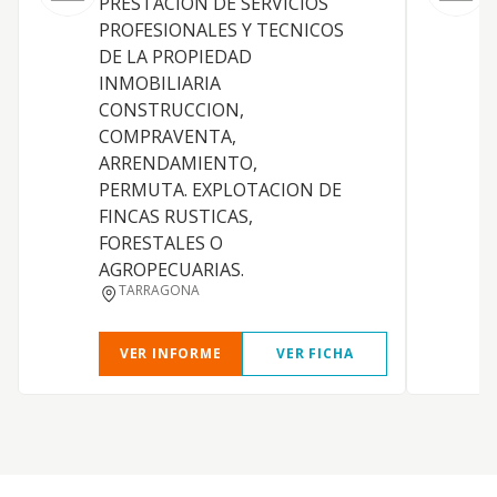
PRESTACION DE SERVICIOS
L
PROFESIONALES Y TECNICOS
g
DE LA PROPIEDAD
c
INMOBILIARIA
a
CONSTRUCCION,
u
COMPRAVENTA,
a
ARRENDAMIENTO,
a
PERMUTA. EXPLOTACION DE
t
FINCAS RUSTICAS,
l
FORESTALES O
c
AGROPECUARIAS.
H
TARRAGONA
VER INFORME
VER FICHA