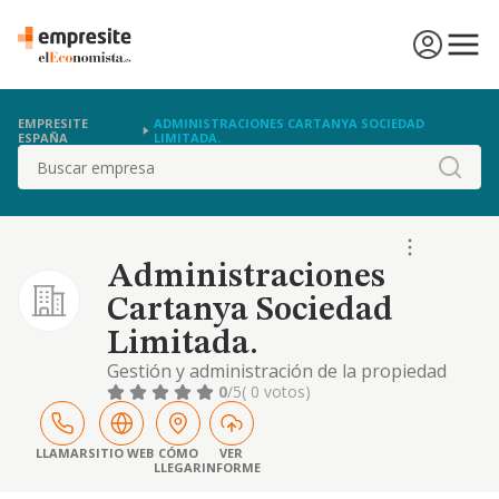
EMPRESITE
ADMINISTRACIONES CARTANYA SOCIEDAD
ESPAÑA
LIMITADA.
Buscar
Administraciones
Cartanya Sociedad
Limitada.
Gestión y administración de la propiedad
inmobiliaria. arrendamiento, compra-venta y
0
/5
( 0 votos)
promoción de inmuebles. agentes de la
propiedad inmobiliaria. servicios
administrativos en general y combinados.
LLAMAR
SITIO WEB
CÓMO
VER
LLEGAR
INFORME
agencia de seguros