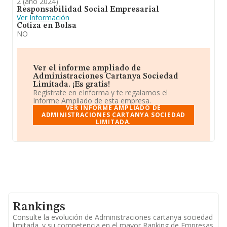
2 (año 2024)
territorio) frente al 2023. Ha experimentado un
Responsabilidad Social Empresarial
retroceso en el ranking de su sector (Gestión y
Ver Información
administración de la propiedad inmobiliaria).
Cotiza en Bolsa
NO
Ver el informe ampliado de
Administraciones Cartanya Sociedad
Limitada. ¡Es gratis!
Regístrate en eInforma y te regalamos el
Informe Ampliado de esta empresa.
VER INFORME AMPLIADO DE
ADMINISTRACIONES CARTANYA SOCIEDAD
LIMITADA.
Rankings
Consulte la evolución de Administraciones cartanya sociedad
limitada. y su competencia en el mayor Ranking de Empresas