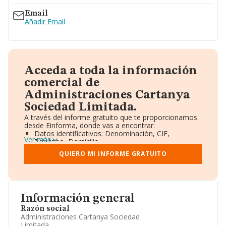
Email
Añadir Email
Acceda a toda la información
comercial de
Administraciones Cartanya
Sociedad Limitada.
A través del informe gratuito que te proporcionamos
desde Einforma, donde vas a encontrar:
Datos identificativos: Denominación, CIF,
Ver más
Teléfono, Domicilio.
Informe Mercantil Completo (BORME).
QUIERO MI INFORME GRATUITO
Gráficos de Evolución Ventas y Empleados.
Consejo de Administración y Administradores.
Directivos y Ejecutivos.
Accionistas.
Participaciones y Vinculaciones en otras empresas.
Información general
Artículos de prensa publicados sobre la empresa.
Información oficial y registral complementaria.
Razón social
Administraciones Cartanya Sociedad
Limitada.