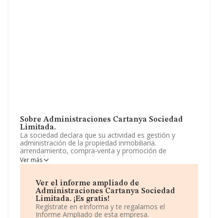
Sobre Administraciones Cartanya Sociedad
Limitada.
La sociedad declara que su actividad es gestión y
administración de la propiedad inmobiliaria.
arrendamiento, compra-venta y promoción de
inmuebles. agentes de la propiedad inmobiliaria.
Ver más
servicios administrativos en general y combinados.
agencia de seguros. La empresa es una Sociedad
Limitada. Clasifica su actividad CNAE como 'Gestión y
Ver el informe ampliado de
administración de la propiedad inmobiliaria', código
Administraciones Cartanya Sociedad
6832. La compañía no tiene actividad en mercados
Limitada. ¡Es gratis!
exteriores.
Regístrate en eInforma y te regalamos el
Informe Ampliado de esta empresa.