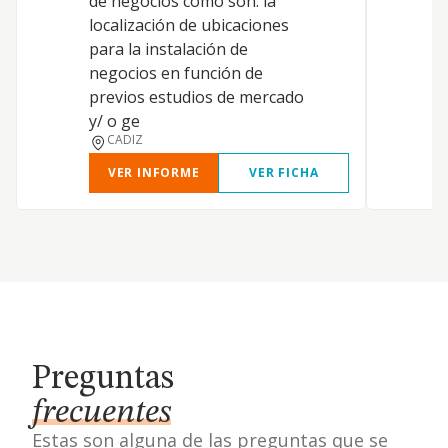
de negocios como son: la
n
localización de ubicaciones
d
para la instalación de
c
negocios en función de
m
previos estudios de mercado
e
y/ o ge
CADIZ
VER INFORME
VER FICHA
Preguntas
frecuentes
Estas son alguna de las preguntas que se