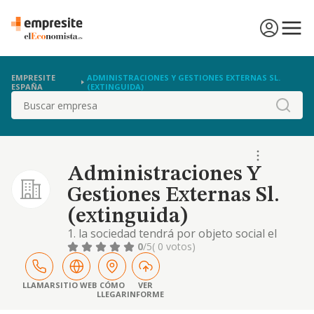
EMPRESITE
ADMINISTRACIONES Y GESTIONES EXTERNAS SL.
ESPAÑA
(EXTINGUIDA)
Buscar
Administraciones Y
Gestiones Externas Sl.
(extinguida)
1. la sociedad tendrá por objeto social el
desarrollo de las siguientes actividades:
0
/5
( 0 votos)
cnae: 7022 - otras actividades de consultoría
de gestión empresarial. a) la intermediación
en la prestación de servicios de todo tipo en
LLAMAR
SITIO WEB
CÓMO
VER
LLEGAR
INFORME
el ámbito empresarial, urbanístico y de
optimización en la gestión de empresas