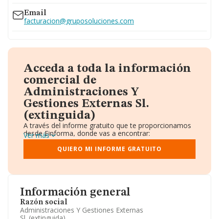
Email
facturacion@gruposoluciones.com
Acceda a toda la información
comercial de
Administraciones Y
Gestiones Externas Sl.
(extinguida)
A través del informe gratuito que te proporcionamos
desde Einforma, donde vas a encontrar:
Ver más
Datos identificativos: Denominación, CIF,
Teléfono, Domicilio.
QUIERO MI INFORME GRATUITO
Informe Mercantil Completo (BORME).
Gráficos de Evolución Ventas y Empleados.
Consejo de Administración y Administradores.
Directivos y Ejecutivos.
Accionistas.
Información general
Participaciones y Vinculaciones en otras empresas.
Razón social
Artículos de prensa publicados sobre la empresa.
Administraciones Y Gestiones Externas
Información oficial y registral complementaria.
Sl. (extinguida)