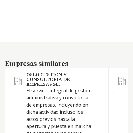
Empresas similares
Empresas similares
OSLO GESTION Y
CONSULTORIA DE
EMPRESAS SL.
L
El servicio integral de gestión
a
administrativa y consultoría
d
de empresas, incluyendo en
s
dicha actividad incluso los
y
actos previos hasta la
s
apertura y puesta en marcha
y