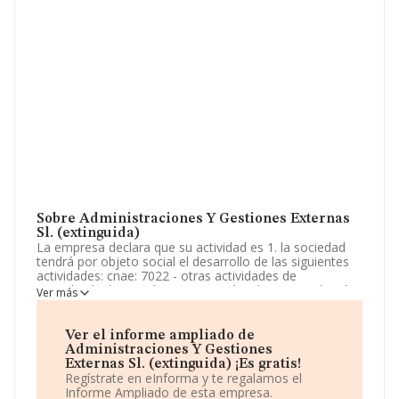
Sobre Administraciones Y Gestiones Externas
Sl. (extinguida)
La empresa declara que su actividad es 1. la sociedad
tendrá por objeto social el desarrollo de las siguientes
actividades: cnae: 7022 - otras actividades de
consultoría de gestión empresarial. a) la intermediación
Ver más
en la prestación de servicios de todo tipo en el ámbito
empresarial, urbanístico y de optimización en la gestión
de empresas. La sociedad está inscrita en el Registro
Ver el informe ampliado de
Mercantil como Sociedad Limitada. Su CNAE
Administraciones Y Gestiones
corresponde a 7020 con código '%cnae%'. La sociedad
Externas Sl. (extinguida) ¡Es gratis!
no tiene actividad en mercados exteriores.
Regístrate en eInforma y te regalamos el
Informe Ampliado de esta empresa.