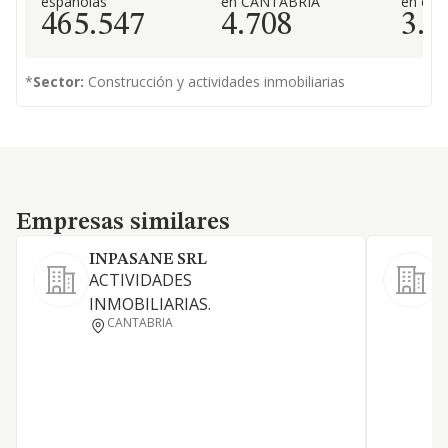
españolas
en CANTABRIA
en el 
465.547
4.708
3.5
*
Sector:
Construcción y actividades inmobiliarias
Empresas similares
Empresas similares
INPASANE SRL
ACTIVIDADES
INMOBILIARIAS.
CANTABRIA