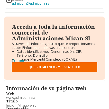
admicom@admicom.es
Acceda a toda la información
comercial de
Administraciones Mican Sl
A través del informe gratuito que te proporcionamos
desde Einforma, donde vas a encontrar:
Datos identificativos: Denominación, CIF,
Teléfono, Domicilio.
Informe Mercantil Completo (BORME).
Ver más
Gráficos de Evolución Ventas y Empleados.
Consejo de Administración y Administradores.
QUIERO MI INFORME GRATUITO
Directivos y Ejecutivos.
Accionistas.
Participaciones y Vinculaciones en otras empresas.
Artículos de prensa publicados sobre la empresa.
Informacion de su página web
Información oficial y registral complementaria.
Información de su página web
Web
www.admicom.es/
Titulo
Inicio - Mi sitio web