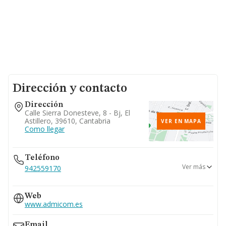
Dirección y contacto
Dirección
Calle Sierra Donesteve, 8 - Bj, El
Astillero, 39610, Cantabria
VER EN MAPA
Como llegar
Teléfono
Ver más
942559170
942214958
Web
683...
www.admicom.es
Ver teléfono 683...
Email