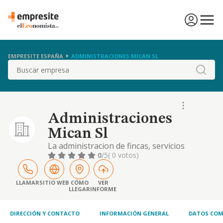
EMPRESITE ESPAÑA
ADMINISTRACIONES MICAN SL
Buscar
Administraciones
Mican Sl
La administracion de fincas, servicios
inmobiliarios, la promocion, construccion,
0
/5
( 0 votos)
decoracion, redaccion de proyectos, uso,
arrendamiento y venta de viviendas, locales
y garajes, asi como la adquisicion de
LLAMAR
SITIO WEB
CÓMO
VER
LLEGAR
INFORME
terrenos, su pa
DIRECCIÓN Y CONTACTO
INFORMACIÓN GENERAL
DATOS COM