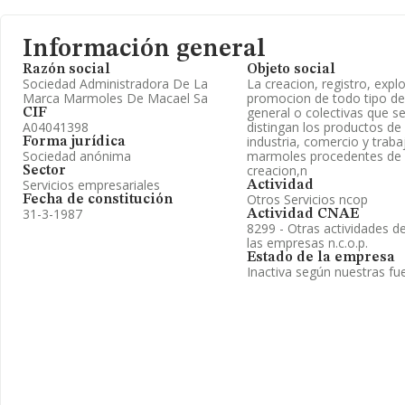
Información general
Razón social
Objeto social
Sociedad Administradora De La
La creacion, registro, expl
Marca Marmoles De Macael Sa
promocion de todo tipo d
general o colectivas que s
CIF
A04041398
distingan los productos de 
industria, comercio y traba
Forma jurídica
Sociedad anónima
marmoles procedentes de 
creacion,n
Sector
Servicios empresariales
Actividad
Otros Servicios ncop
Fecha de constitución
31-3-1987
Actividad CNAE
8299 - Otras actividades d
las empresas n.c.o.p.
Estado de la empresa
Inactiva según nuestras fu