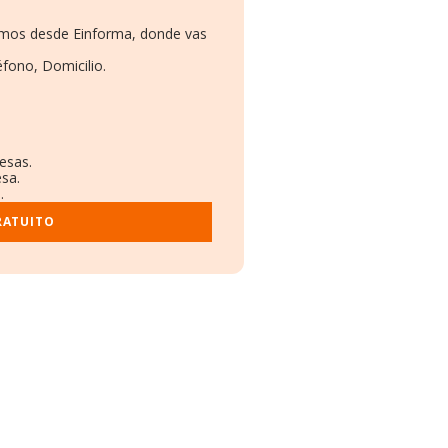
namos desde Einforma, donde vas
éfono, Domicilio.
.
esas.
esa.
.
RATUITO