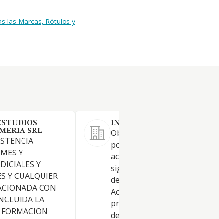
as las Marcas, Rótulos y
ESTUDIOS
INFOMAR VERIFICACIONES 
LMERIA SRL
Objeto social. La sociedad tie
ISTENCIA
por objeto el desarrollo de la
RMES Y
actividades correspondientes 
DICIALES Y
siguientes códigos y descripc
ES Y CUALQUIER
de la Clasificación Nacional d
LACIONADA CON
Actividades Económicas: Activ
INCLUIDA LA
principal. 8299: Otras activid
Y FORMACION
de apoyo a las empresas. Si