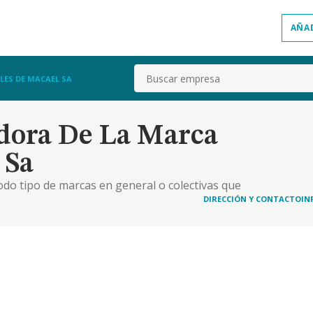
AÑA
Buscar
ES DE MACAEL SA
dora De La Marca
 Sa
odo tipo de marcas en general o colectivas que
 comercio y trabajo de los marmoles procedentes de
DIRECCIÓN Y CONTACTO
IN