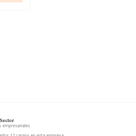
entre todas
ación
 la
Sector
s empresariales
ados 12 cargos en esta empresa