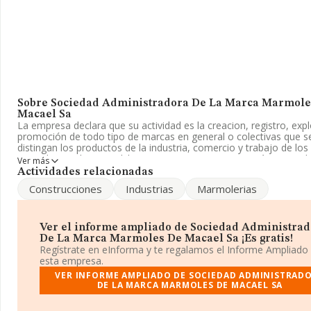
Sobre Sociedad Administradora De La Marca Marmole
Macael Sa
La empresa declara que su actividad es la creacion, registro, exp
promoción de todo tipo de marcas en general o colectivas que s
distingan los productos de la industria, comercio y trabajo de l
procedentes de macael. la creacion,n. La empresa está registra
Ver más
Sociedad Anónima. Su CNAE corresponde a 8299 con código 'Ot
Actividades relacionadas
actividades de apoyo a las empresas n.c.o.p.'. La sociedad no tien
Construcciones
Industrias
Marmolerias
en mercados exteriores.
Su correo es
teresa.tijeras@macaelmarmol.com
. La web es
www.macaelmarmol.com
.
Ver el informe ampliado de Sociedad Administra
De La Marca Marmoles De Macael Sa ¡Es gratis!
La empresa española
Sociedad Administradora de La Marca
Regístrate en eInforma y te regalamos el Informe Ampliado
de Macael S.A
, A04041398, se encuentra en Carretera Olula Del
esta empresa.
macael Km 1,7, (04867), Macael, en Almería, Andalucía.
VER INFORME AMPLIADO DE SOCIEDAD ADMINISTRAD
DE LA MARCA MARMOLES DE MACAEL SA
En base a la información de la que dispone INFORMA sobre 24.8
compañías, en el ámbito nacional la facturación alcanza la cifra 