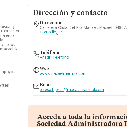
Dirección y contacto
Dirección
otacion y
Carretera Olula Del Rio-Macael, Macael, 04867,
e marcas en
Como llegar
enalen o
la
jo de los
macael. la
Teléfono
Añadir Teléfono
Web
e apoyo a
www.macaelmarmol.com
entes
Email
teresa.tijeras@macaelmarmol.com
Acceda a toda la informaci
Sociedad Administradora 