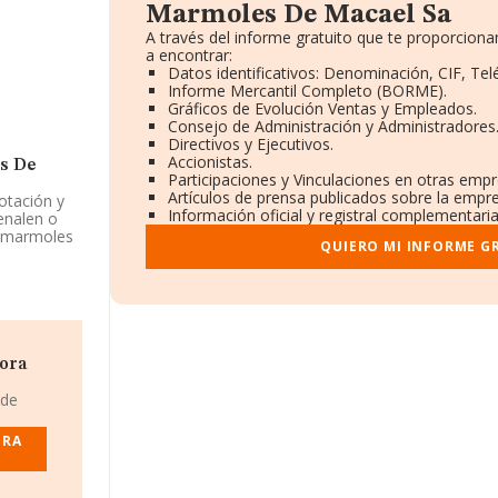
Marmoles De Macael Sa
A través del informe gratuito que te proporcio
a encontrar:
Datos identificativos: Denominación, CIF, Tel
Informe Mercantil Completo (BORME).
Gráficos de Evolución Ventas y Empleados.
Consejo de Administración y Administradores
Directivos y Ejecutivos.
Accionistas.
s De
Participaciones y Vinculaciones en otras empr
Artículos de prensa publicados sobre la empr
lotación y
Información oficial y registral complementaria
enalen o
os marmoles
QUIERO MI INFORME G
da como
ras
e actividad
dora
 Marmoles
 de
 Rio-
ORA
16
de 12.793