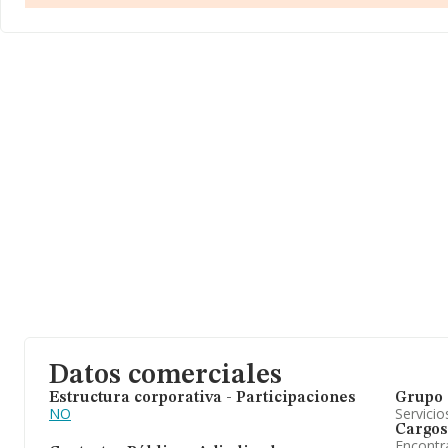
millones de euros y se estima que el promedio de la facturación 
las empresas es de 515 mil euros. Con el fin de ampliar la inform
relativa a las compañías, la antigüedad alcanza los 18 años desde
constitución. Los empleados de media son 4.
Datos comerciales
Estructura corporativa - Participaciones
Grupo 
NO
Servicio
Cargos
Encontr