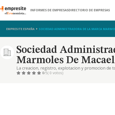
INFORMES DE EMPRESAS
DIRECTORIO DE EMPRESAS
EMPRESITE ESPAÑA
SOCIEDAD ADMINISTRADORA DE LA MARCA MARMOL
Sociedad Administra
Marmoles De Macael
La creacion, registro, explotacion y promocion de t
senalen o distingan los productos de la industria,
0
/5
( 0 votos)
macael. la creacion,n