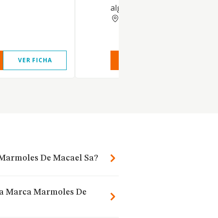
alguna de las actividades ele
ALMERIA
VER FICHA
VER INFORME
VER FIC
 Marmoles De Macael Sa?
 La Marca Marmoles De