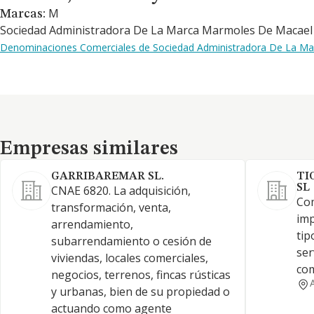
M
Marcas:
Sociedad Administradora De La Marca Marmoles De Macael S
Denominaciones Comerciales de Sociedad Administradora De La M
Empresas similares
Empresas similares
GARRIBAREMAR SL.
TI
SL
CNAE 6820. La adquisición,
Com
transformación, venta,
imp
arrendamiento,
tip
subarrendamiento o cesión de
ser
viviendas, locales comerciales,
com
negocios, terrenos, fincas rústicas
y urbanas, bien de su propiedad o
actuando como agente