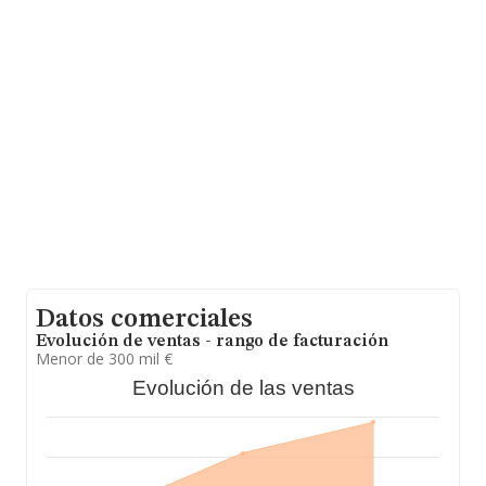
sobre 36.850 compañías, a nivel nacional la facturación
asciende a 5.912 millones de euros y el promedio de la
facturación de ventas entre todas las compañías
asciende a los 160 mil euros. En cuanto a la información
relativa a la provincia de Madrid, en la base de datos
INFORMA constan 8931 empresas, cuyas ventas en
2024 han alcanzado los 3.155 millones de euros.
Finalmente, para completar los datos de sector, en
2024, la antigüedad alcanza los 16 años desde la
constitución. Los empleados de media son 2.
Datos comerciales
Evolución de ventas - rango de facturación
Menor de 300 mil €
Evolución de las ventas