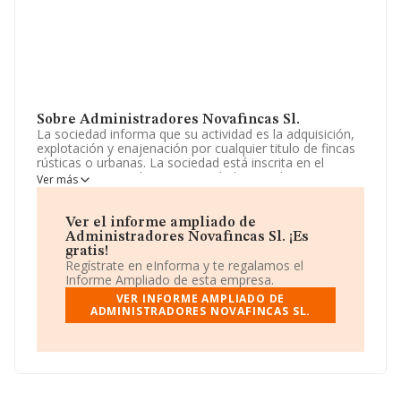
Sobre Administradores Novafincas Sl.
La sociedad informa que su actividad es la adquisición,
explotación y enajenación por cualquier titulo de fincas
rústicas o urbanas. La sociedad está inscrita en el
Registro Mercantil como Sociedad Limitada. Su CNAE
Ver más
corresponde a 6832 con código 'Gestión y
administración de la propiedad inmobiliaria'. La sociedad
no tiene actividad en mercados exteriores.
Ver el informe ampliado de
Administradores Novafincas Sl. ¡Es
El número de empleados ha disminuido un 50% y
gratis!
teniendo en cuenta la información disponible en
Regístrate en eInforma y te regalamos el
INFORMA, ha dispuesto de un número de empleados
Informe Ampliado de esta empresa.
por encima de la media de sector.
VER INFORME AMPLIADO DE
ADMINISTRADORES NOVAFINCAS SL.
La compañía
Administradores Novafincas S.L
, con
número de identificación fiscal B01757145, se
encuentra en Avenida De La Hispanidad núm. 10 Loc 3,
(28945), en el municipio de Fuenlabrada, Madrid.
En base a la información de la que dispone INFORMA