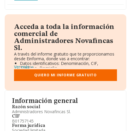
Acceda a toda la información
comercial de
Administradores Novafincas
Sl.
A través del informe gratuito que te proporcionamos
desde Einforma, donde vas a encontrar:
Datos identificativos: Denominación, CIF,
Ver más
Teléfono, Domicilio.
Informe Mercantil Completo (BORME).
QUIERO MI INFORME GRATUITO
Gráficos de Evolución Ventas y Empleados.
Consejo de Administración y Administradores.
Directivos y Ejecutivos.
Accionistas.
Participaciones y Vinculaciones en otras empresas.
Información general
Artículos de prensa publicados sobre la empresa.
Información oficial y registral complementaria.
Razón social
Administradores Novafincas Sl.
CIF
B01757145
Forma jurídica
Sociedad limitada