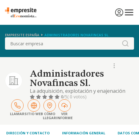
EMPRESITE ESPAÑA
ADMINISTRADORES NOVAFINCAS SL.
Buscar
Administradores
Novafincas Sl.
La adquisición, explotación y enajenación
por cualquier titulo de fincas rústicas o
0
/5
( 0 votos)
urbanas
LLAMAR
SITIO WEB
CÓMO
VER
LLEGAR
INFORME
DIRECCIÓN Y CONTACTO
INFORMACIÓN GENERAL
DATOS COM