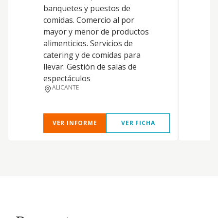
banquetes y puestos de
h
comidas. Comercio al por
e
mayor y menor de productos
p
alimenticios. Servicios de
h
catering y de comidas para
r
llevar. Gestión de salas de
r
espectáculos
c
ALICANTE
a
VER INFORME
VER FICHA