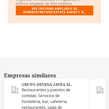
Informe Ampliado de esta empresa.
VER INFORME AMPLIADO DE
ADMINISTRATORS ESTATE AGENCY SL.
Empresas similares
Empresas similares
GRUPO DEVESA JAVEA SL.
Restaurantes y puestos de
S
comidas. Servicios de
r
hostelería, bar, cafetería,
c
restaurantes, salas de
r