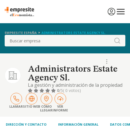
EMPRESITE ESPAÑA
ADMINISTRATORS ESTATE AGENCY SL.
Buscar
Administrators Estate
Agency Sl.
La gestión y administración de la propiedad
inmobiliaria
0
/5
( 0 votos)
LLAMAR
SITIO WEB
CÓMO
VER
LLEGAR
INFORME
DIRECCIÓN Y CONTACTO
INFORMACIÓN GENERAL
DATOS COM