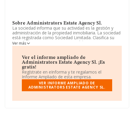
Sobre Administrators Estate Agency Sl.
La sociedad informa que su actividad es la gestión y
administración de la propiedad inmobiliaria. La sociedad
está registrada como Sociedad Limitada. Clasifica su
actividad CNAE como '%cnae%', código 5612. La
Ver más
empresa no tiene actividad en mercados exteriores.
El correo electrónico es
info@ficoser.es
.
Ver el informe ampliado de
Administrators Estate Agency Sl. ¡Es
La sociedad española
Administrators Estate Agency
gratis!
S.L
, NIF B42680421, tiene domicilio fiscal en Calle
Regístrate en eInforma y te regalamos el
Candida Jimeno Gargallo núm. 5 3 D, (03001), Alicante,
Informe Ampliado de esta empresa.
Comunidad Valenciana.
VER INFORME AMPLIADO DE
ADMINISTRATORS ESTATE AGENCY SL.
En relación con el sector y disponiendo de los datos de
hasta 1.197 empresas, a nivel nacional la facturación
asciende a 686 millones de euros y el promedio de la
facturación de ventas entre todas las compañías
asciende a los 573 mil euros. Como información
adicional de interés, la media de empleados es de 8; la
antigüedad desde la constitución es de 12 años.