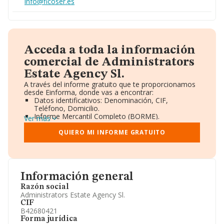
info@ficoser.es
Acceda a toda la información
comercial de Administrators
Estate Agency Sl.
A través del informe gratuito que te proporcionamos
desde Einforma, donde vas a encontrar:
Datos identificativos: Denominación, CIF,
Teléfono, Domicilio.
Informe Mercantil Completo (BORME).
Ver más
Gráficos de Evolución Ventas y Empleados.
Consejo de Administración y Administradores.
QUIERO MI INFORME GRATUITO
Directivos y Ejecutivos.
Accionistas.
Participaciones y Vinculaciones en otras empresas.
Artículos de prensa publicados sobre la empresa.
Información oficial y registral complementaria.
Información general
Razón social
Administrators Estate Agency Sl.
CIF
B42680421
Forma jurídica