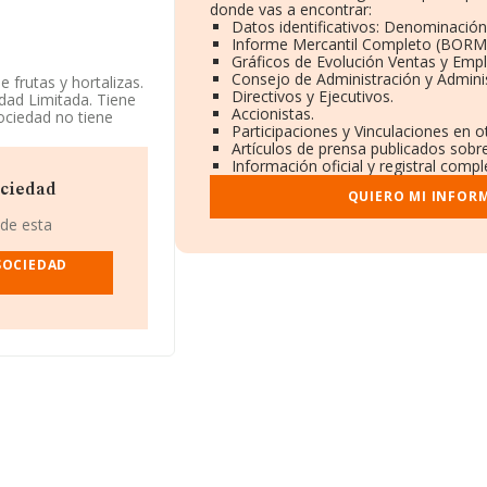
donde vas a encontrar:
Datos identificativos: Denominación,
Informe Mercantil Completo (BORM
Gráficos de Evolución Ventas y Emp
Consejo de Administración y Admini
 frutas y hortalizas.
Directivos y Ejecutivos.
dad Limitada. Tiene
Accionistas.
ociedad no tiene
Participaciones y Vinculaciones en 
Artículos de prensa publicados sobr
Información oficial y registral comp
ndo a los niveles de
 ha ganado 118
ociedad
QUIERO MI INFOR
ienen mejor posición
cos El Romeral S.L
;
 de esta
ranking de sectores
ing nacional, pasando
SOCIEDAD
on las compañías que
cola Municipal S.A
;
vical Vacuno S.A
y
jorado pasando del
, CIF B42838748, se
la-león.
pertenecientes al
 de euros y la media
n 2024. En cuanto a
 datos de INFORMA