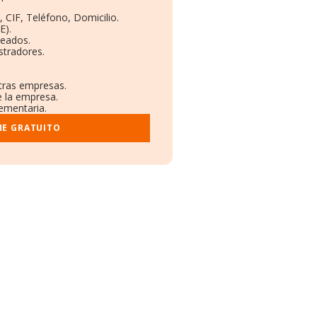
 CIF, Teléfono, Domicilio.
E).
leados.
stradores.
otras empresas.
e la empresa.
lementaria.
ME GRATUITO