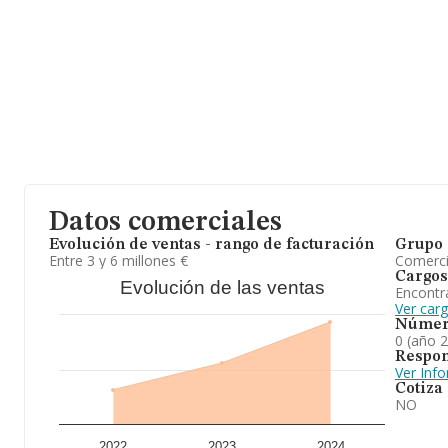
aparecen 62 empresas, cuyas ventas en 2024 han alcanzado los 
euros. Finalmente, para completar los datos de sector, en 2024, 
antigüedad desde la constitución es de 18 años. La media de em
empresas es de 9.
En resumen, la actividad de
Admipro Expansion Sociedad Lim
por mayor de frutas y hortalizas. En cuanto al ranking nacional,
posiciones. En el ranking de sectores, la compañía ha escalado p
2023.
Datos comerciales
Evolución de ventas - rango de facturación
Grupo 
Entre 3 y 6 millones €
Comerc
Cargos
Evolución de las ventas
Encontr
Ver car
Númer
0 (año 
Respon
Ver Inf
Cotiza
NO
2022
2023
2024