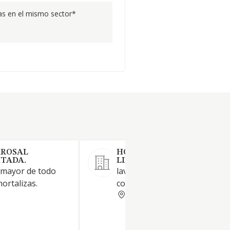
s en el mismo sector*
AROSAL
HORDIEN 2023 SOCIEDAD
ITADA.
LIMITADA.
 mayor de todo
lavado envasado y
hortalizas.
comercializacion de hortaliza
SEGOVIA