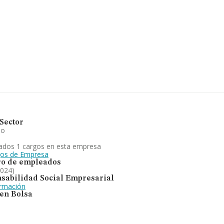
251 millones de
la media de
pleados de las
itada
es comercio al
 la empresa ha ganado
osiciones respecto al
Sector
io
ados 1 cargos en esta empresa
gos de Empresa
o de empleados
2024)
sabilidad Social Empresarial
ormación
 en Bolsa