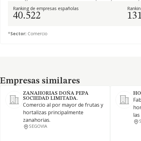
Ranking de empresas españolas
Ranki
40.522
13
*
Sector:
Comercio
Empresas similares
Empresas similares
ZANAHORIAS DOÑA PEPA
HO
SOCIEDAD LIMITADA.
Fab
Comercio al por mayor de frutas y
hor
hortalizas principalmente
las
zanahorias.
SEGOVIA