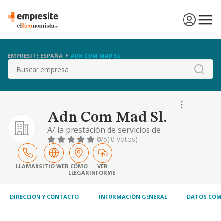
EMPRESITE ESPAÑA
ADN COM MAD SL.
Buscar
Adn Com Mad Sl.
A/ la prestación de servicios de
asesoramiento en materias informáticas y
0
/5
( 0 votos)
de programación; desarrollo,
mantenimiento, instalación, implantación y
distribución de toda clase de soluciones
LLAMAR
SITIO WEB
CÓMO
VER
LLEGAR
INFORME
informáticas. b/ diseño, creación y edición de
libros, guías, guiones, catálogos, folletos y
revistas periódicas
DIRECCIÓN Y CONTACTO
INFORMACIÓN GENERAL
DATOS COM