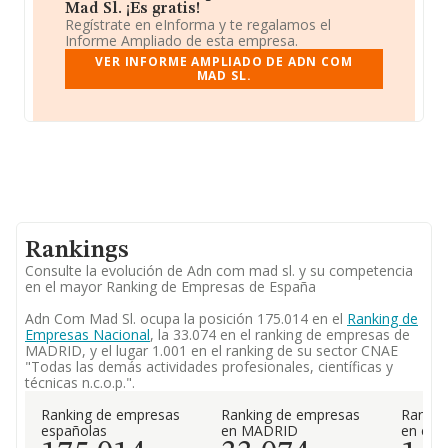
Mad Sl. ¡Es gratis!
Regístrate en eInforma y te regalamos el
Informe Ampliado de esta empresa.
VER INFORME AMPLIADO DE ADN COM
MAD SL.
Rankings
Consulte la evolución de Adn com mad sl. y su competencia
en el mayor Ranking de Empresas de España
Adn Com Mad Sl. ocupa la posición 175.014 en el
Ranking de
Empresas Nacional
, la 33.074 en el ranking de empresas de
MADRID, y el lugar 1.001 en el ranking de su sector CNAE
"Todas las demás actividades profesionales, científicas y
técnicas n.c.o.p.".
Ranking de empresas
Ranking de empresas
Rankin
españolas
en MADRID
en el 