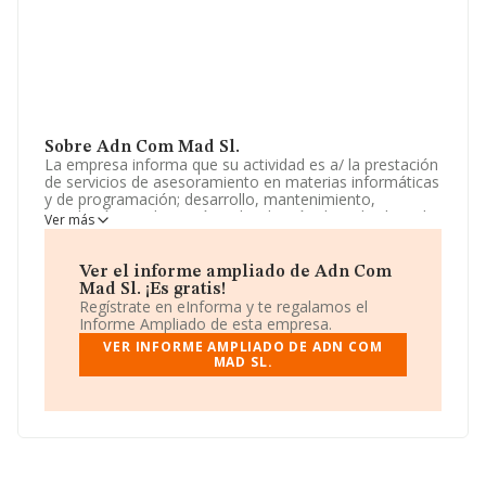
Sobre Adn Com Mad Sl.
La empresa informa que su actividad es a/ la prestación
de servicios de asesoramiento en materias informáticas
y de programación; desarrollo, mantenimiento,
instalación, implantación y distribución de toda clase de
Ver más
soluciones informáticas. b/ diseño, creación y edición de
libros, guías, guiones, catálogos, folletos y revistas
periódicas. La empresa es una Sociedad Limitada.
Ver el informe ampliado de Adn Com
Clasifica su actividad CNAE como '%cnae%', código
Mad Sl. ¡Es gratis!
7499. La empresa no tiene actividad en mercados
Regístrate en eInforma y te regalamos el
exteriores.
Informe Ampliado de esta empresa.
VER INFORME AMPLIADO DE ADN COM
En el último año el número de empleados ha
MAD SL.
permanecido igual y teniendo en cuenta la información
a disposición de INFORMA, ha contado con un número
de empleados inferior a la media de sector.
Acerca de la información en los distintos rankings: en
2025, la empresa ha ganado 17 posiciones en el ranking
sectorial, pasando del 1.018 al 1.001. Se encuentran