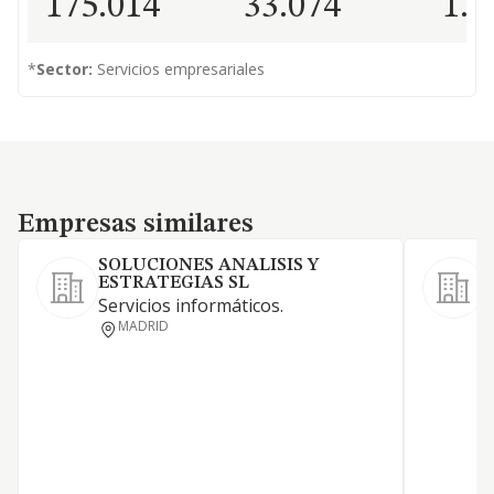
175.014
33.074
1.0
*
Sector:
Servicios empresariales
Empresas similares
Empresas similares
SOLUCIONES ANALISIS Y
ESTRATEGIAS SL
Servicios informáticos.
MADRID