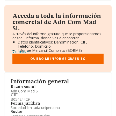
Acceda a toda la información
comercial de Adn Com Mad
Sl.
A través del informe gratuito que te proporcionamos
desde Einforma, donde vas a encontrar:
Datos identificativos: Denominación, CIF,
Teléfono, Domicilio.
Informe Mercantil Completo (BORME).
Ver más
Gráficos de Evolución Ventas y Empleados.
Consejo de Administración y Administradores.
QUIERO MI INFORME GRATUITO
Directivos y Ejecutivos.
Accionistas.
Participaciones y Vinculaciones en otras empresas.
Artículos de prensa publicados sobre la empresa.
Información oficial y registral complementaria.
Información general
Razón social
Adn Com Mad Sl.
CIF
B05424429
Forma jurídica
Sociedad limitada unipersonal
Sector
Servicios empresariales