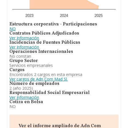
años. La media de empleados es de 4.
En resumen,
Adn Com Mad S.L
se dedica a a/ la
prestación de servicios de asesoramiento en materias
2023
2024
2025
informáticas y de programación; desarrollo,
Estructura corporativa - Participaciones
mantenimiento, instalación, implantación y distribución
NO
de toda clase de soluciones informáticas. b/ diseño,
Contratos Públicos Adjudicados
creación y edición de libros, guías, guiones, catálogos,
Ver Información
folletos y revistas periódicas. En el ranking de su sector,
Incidencias de Fuentes Públicas
es decir %cnae%, ha experimentado una subida. Se ha
Ver Información
posicionado mejor en el ranking nacional (de todas las
Operaciones Internacionales
empresas presentes en el territorio) frente al 2024.
No constan
Grupo Sector
Servicios empresariales
Cargos
Encontrados 2 cargos en esta empresa
Ver cargos de Adn Com Mad Sl.
Número de empleados
2 (año 2025)
Responsabilidad Social Empresarial
Ver Información
Cotiza en Bolsa
NO
Ver el informe ampliado de Adn Com