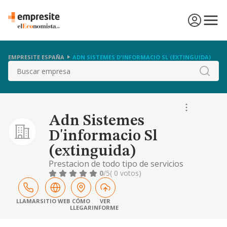
EMPRESITE ESPAÑA
ADN SISTEMES D'INFORMACIO SL (EXTINGUIDA)
Buscar
Adn Sistemes
D'informacio Sl
(extinguida)
Prestacion de todo tipo de servicios
informaticos, la importacion y el comercio al
0
/5
( 0 votos)
por mayor y menor de aparatos
informaticos asi como de sus programas de
aplicaciones y la formacion mediante cursos
LLAMAR
SITIO WEB
CÓMO
VER
LLEGAR
INFORME
de informatica.