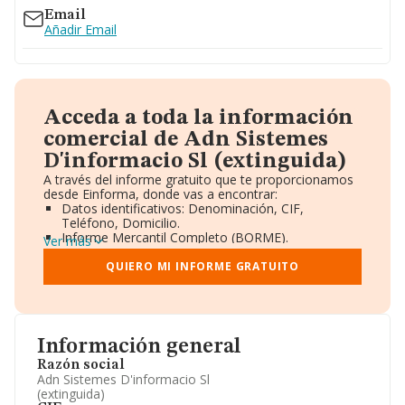
Email
Añadir Email
Acceda a toda la información
comercial de Adn Sistemes
D'informacio Sl (extinguida)
A través del informe gratuito que te proporcionamos
desde Einforma, donde vas a encontrar:
Datos identificativos: Denominación, CIF,
Teléfono, Domicilio.
Informe Mercantil Completo (BORME).
Ver más
Gráficos de Evolución Ventas y Empleados.
Consejo de Administración y Administradores.
QUIERO MI INFORME GRATUITO
Directivos y Ejecutivos.
Accionistas.
Participaciones y Vinculaciones en otras empresas.
Artículos de prensa publicados sobre la empresa.
Información oficial y registral complementaria.
Información general
Razón social
Adn Sistemes D'informacio Sl
(extinguida)