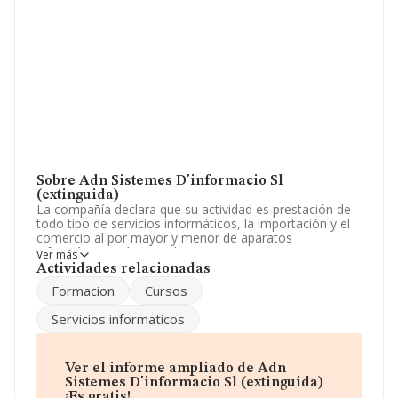
Sobre Adn Sistemes D'informacio Sl
(extinguida)
La compañía declara que su actividad es prestación de
todo tipo de servicios informáticos, la importación y el
comercio al por mayor y menor de aparatos
informáticos así como de sus programas de
Ver más
aplicaciones y la formación mediante cursos de
Actividades relacionadas
informática. La empresa está registrada como Sociedad
Formacion
Cursos
Limitada. Clasifica su actividad CNAE como '%cnae%',
código 6220. No realiza actividad de importación y/o
Servicios informaticos
exportación.
Para ponerse en contacto con sus oficinas, la empresa
facilita el número de teléfono 932850933.
Ver el informe ampliado de Adn
Sistemes D'informacio Sl (extinguida)
La empresa
Adn Sistemes D'informacio S.L
¡Es gratis!