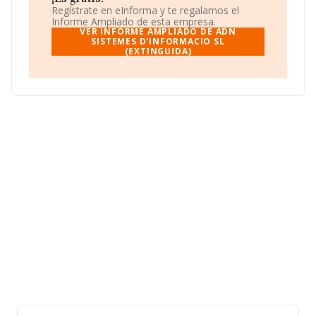
(extinguida)
, CIF B59693499, tiene domicilio fiscal en
Regístrate en eInforma y te regalamos el
Calle Riera Can Toda núm. 35 2 1, (08024), Barcelona,
Informe Ampliado de esta empresa.
Cataluña.
VER INFORME AMPLIADO DE ADN
SISTEMES D'INFORMACIO SL
(EXTINGUIDA)
En relación con el sector y disponiendo de los datos de
hasta 25.469 empresas, a nivel nacional la facturación
asciende a 19.431 millones de euros y en 2002 la media
de facturación de ventas entre todas las compañías
alcanza los 762 mil euros. Con el fin de ampliar la
información relativa a las compañías, la media de
empleados es de 7. La media de antigüedad desde la
constitución es de 14 años.