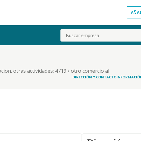
AÑA
Buscar
acion. otras actividades: 4719 / otro comercio al
90 / otras actividades profesionales, cientificas y
DIRECCIÓN Y CONTACTO
INFORMACIÓ