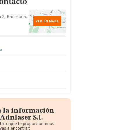
contacto
a 2, Barcelona,
VER EN MAPA
..
a la información
Adnlaser S.l.
atuito que te proporcionamos
vas a encontrar: