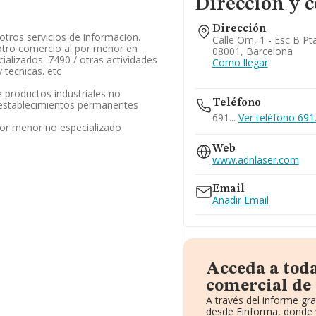
Dirección y 
Dirección
 otros servicios de informacion.
Calle Om, 1 - Esc B Pt
 otro comercio al por menor en
08001, Barcelona
ializados. 7490 / otras actividades
Como llegar
y tecnicas. etc
 productos industriales no
Teléfono
n establecimientos permanentes
691...
Ver teléfono 691.
por menor no especializado
Web
www.adnlaser.com
Email
Añadir Email
Acceda a tod
comercial de 
A través del informe gr
desde Einforma, donde 