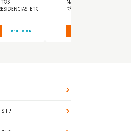
NTOS
NATURALES, ETC.
BARCELONA
ESIDENCIAS, ETC.
VER FICHA
VER INFORME
VER FIC
S.l.?