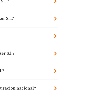
S.l.?
er S.l.?
er S.l.?
l.?
turación nacional?