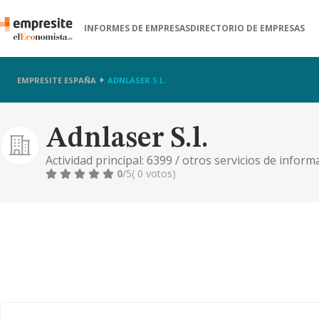
INFORMES DE EMPRESAS
DIRECTORIO DE EMPRESAS
EMPRESITE ESPAÑA
ADNLASER S.L.
Adnlaser S.l.
Actividad principal: 6399 / otros servicios de inform
por menor en establecimientos no especializados. 74
0
/5
( 0 votos)
tecnicas. etc