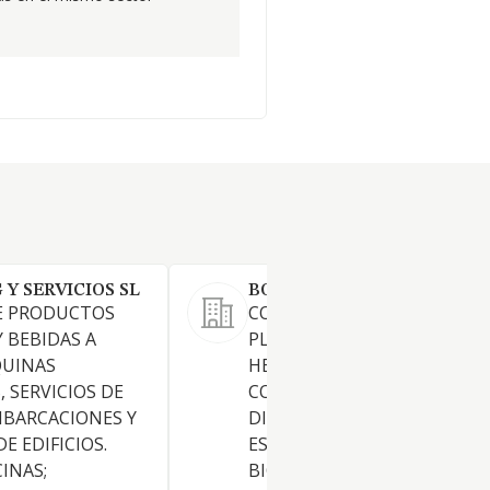
Y SERVICIOS SL
BORRELL NATURA SL
E PRODUCTOS
COMERCIO AL POR MENOR D
Y BEBIDAS A
PLANTA Y HIERBAS DE
QUINAS
HERBOLARIOS, PREPARADOS
 SERVICIOS DE
COSMETICOS NATURALES,
MBARCACIONES Y
DIETETICOS Y DE REGIMENE
E EDIFICIOS.
ESPECIALES, ALIMENTOS
CINAS;
BIOLOGICOS, MACROBIOTIC