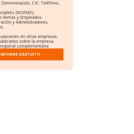
s: Denominación, CIF, Teléfono,
ompleto (BORME).
n Ventas y Empleados.
ación y Administradores.
os.
nculaciones en otras empresas.
publicados sobre la empresa.
 registral complementaria.
 INFORME GRATUITO