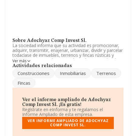
Sobre Adochyaz Comp Invest Sl.
La sociedad informa que su actividad es promocionar,
adquirir, transmitir, enajenar, urbanizar, dividir y parcelar
todaclase de inmuebles, terrenos y fincas rústicas y
urbanas, construcción y arriendo no financiero de tales
Ver más
bienes, etc. La empresa está registrada como Sociedad
Actividades relacionadas
Limitada. Tiene CNAE: 6812 - '%cnae%'. La compañía no
Construcciones
Inmobiliarias
Terrenos
tiene actividad en mercados exteriores.
Fincas
La sociedad española
Adochyaz Comp Invest S.L
, con
NIF B65088999, tiene su domicilio social establecido en
Calle Sicilia núm. 264 Pta D. Esc 2. Piso 1, (08013), en el
municipio de Barcelona, Cataluña.
Ver el informe ampliado de Adochyaz
Comp Invest Sl. ¡Es gratis!
En base a la información de la que dispone INFORMA
Regístrate en eInforma y te regalamos el
sobre 231.218 compañías, a nivel nacional la facturación
Informe Ampliado de esta empresa.
asciende a 29.817 millones de euros y se estima que el
VER INFORME AMPLIADO DE ADOCHYAZ
promedio de la facturación entre todas las empresas es
COMP INVEST SL.
de 128 mil euros. Finalmente, para completar los datos
de sector la antigüedad alcanza los 20 años desde la