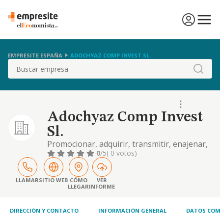
EMPRESITE ESPAÑA
ADOCHYAZ COMP INVEST SL.
Buscar
Adochyaz Comp Invest
Sl.
Promocionar, adquirir, transmitir, enajenar,
urbanizar, dividir y parcelar todaclase de
0
/5
( 0 votos)
inmuebles, terrenos y fincas rusticas y
urbanas, construccion y arriendo no
financiero de tales bienes, etc.
LLAMAR
SITIO WEB
CÓMO
VER
LLEGAR
INFORME
DIRECCIÓN Y CONTACTO
INFORMACIÓN GENERAL
DATOS COM