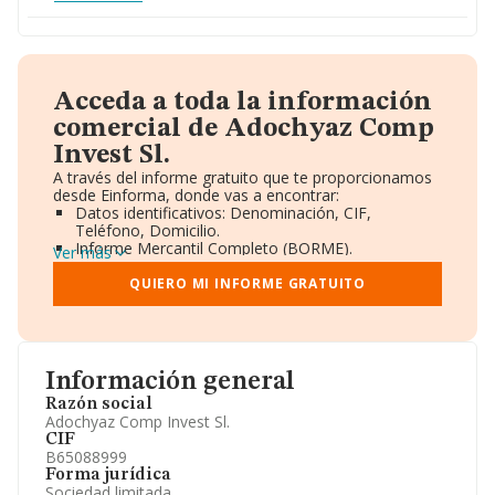
Acceda a toda la información
comercial de Adochyaz Comp
Invest Sl.
A través del informe gratuito que te proporcionamos
desde Einforma, donde vas a encontrar:
Datos identificativos: Denominación, CIF,
Teléfono, Domicilio.
Informe Mercantil Completo (BORME).
Ver más
Gráficos de Evolución Ventas y Empleados.
Consejo de Administración y Administradores.
QUIERO MI INFORME GRATUITO
Directivos y Ejecutivos.
Accionistas.
Participaciones y Vinculaciones en otras empresas.
Artículos de prensa publicados sobre la empresa.
Información oficial y registral complementaria.
Información general
Razón social
Adochyaz Comp Invest Sl.
CIF
B65088999
Forma jurídica
Sociedad limitada