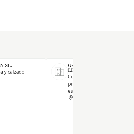
N SL.
GARCIMAR18 SOCIEDAD
LIMITADA.
a y calzado
Comercio al por menor de
prendas de vestir en
establecimientos especializa
ASTURIAS