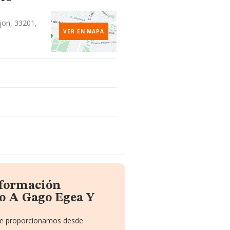
ijon, 33201,
VER EN MAPA
nformación
o A Gago Egea Y
 te proporcionamos desde