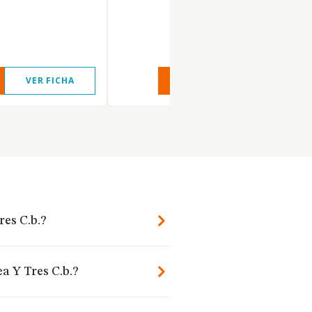
VER FICHA
VER INFORME
VER FIC
res C.b.?
a Y Tres C.b.?