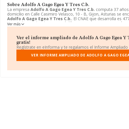
Sobre Adolfo A Gago Egea Y Tres C.b.
La empresa
Adolfo A Gago Egea Y Tres C.b.
computa 37 años 
domicilio en Calle Casimiro Velasco, 10 - B, Gijon, Asturias se e
Adolfo A Gago Egea Y Tres C.b.
. El CNAE que desarrolla es 47
menor de prendas de vestir.
Adolfo A Gago Egea Y Tres C.b.
es
Ver más
Comunidad de bienes.
Ver el informe ampliado de Adolfo A Gago Egea Y T
gratis!
Regístrate en eInforma y te regalamos el Informe Ampliado
VER INFORME AMPLIADO DE ADOLFO A GAGO EGEA 