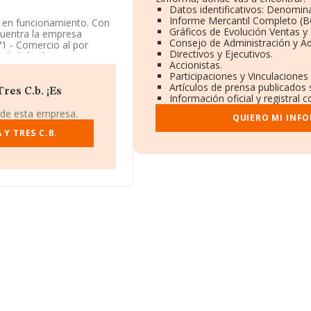
Datos identificativos: Denomina
Informe Mercantil Completo (
en funcionamiento. Con
Gráficos de Evolución Ventas y
ncuentra la empresa
Consejo de Administración y Ad
71 - Comercio al por
Directivos y Ejecutivos.
tá definida como
Accionistas.
Participaciones y Vinculaciones
Artículos de prensa publicados
res C.b. ¡Es
Información oficial y registral
 de esta empresa.
QUIERO MI INF
Y TRES C.B.