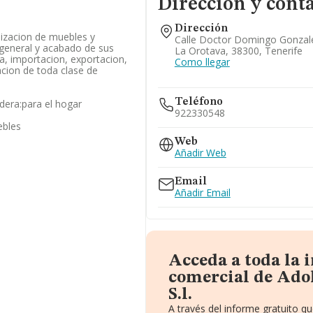
Dirección y cont
Dirección
lizacion de muebles y
Calle Doctor Domingo Gonzale
 general y acabado de sus
La Orotava, 38300, Tenerife
a, importacion, exportacion,
Como llegar
cion de toda clase de
Teléfono
dera:para el hogar
922330548
ebles
Web
Añadir Web
Email
Añadir Email
Acceda a toda la
comercial de Ado
S.l.
A través del informe gratuito 