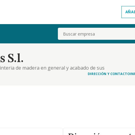
AÑA
Buscar
 S.l.
pinteria de madera en general y acabado de sus
n, representacion y consignacion de toda clase de
DIRECCIÓN Y CONTACTO
IN