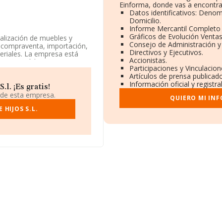
Einforma, donde vas a encontra
Datos identificativos: Denom
Domicilio.
Informe Mercantil Completo
Gráficos de Evolución Venta
ialización de muebles y
Consejo de Administración y
a compraventa, importación,
Directivos y Ejecutivos.
eriales. La empresa está
Accionistas.
e%' con código 3100. La
Participaciones y Vinculacio
Artículos de prensa publicad
Información oficial y registr
éfono 922330548.
l. ¡Es gratis!
 de esta empresa.
QUIERO MI IN
9, se encuentra en Calle
en Santa Cruz De Tenerife,
HIJOS S.L.
.916 empresas, la
uros y se estima que el
l euros. En cuanto a la
 la base de datos de
s 13 millones de euros.
al, la media de empleados es