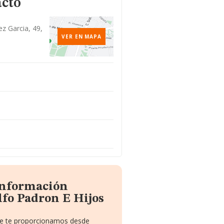
acto
z Garcia, 49,
VER EN MAPA
 información
lfo Padron E Hijos
que te proporcionamos desde