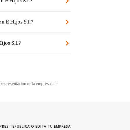
 E Hijos S.l.?
n E Hijos S.l.?
jos S.l.?
u representación de la empresa a la
PRESITE
PUBLICA O EDITA TU EMPRESA