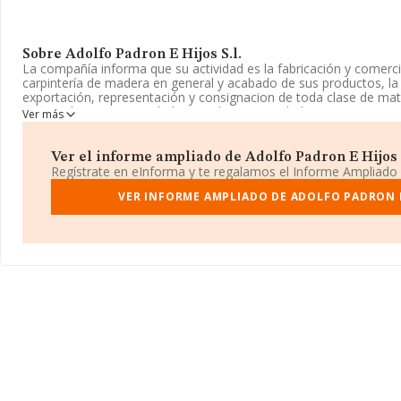
Sobre Adolfo Padron E Hijos S.l.
La compañía informa que su actividad es la fabricación y comerc
carpintería de madera en general y acabado de sus productos, l
exportación, representación y consignacion de toda clase de mat
registrada como Sociedad Limitada. Su actividad CNAE es '%cna
Ver más
sociedad no tiene actividad en mercados exteriores.
Es posible ponerse en contacto con la empresa a través del tel
Ver el informe ampliado de Adolfo Padron E Hijos S.
Regístrate en eInforma y te regalamos el Informe Ampliado
La empresa española
Adolfo Padron e Hijos S.L
, CIF B3833872
Doctor Domingo Gonzalez Garcia núm. 49, (38300), La Orotava, 
VER INFORME AMPLIADO DE ADOLFO PADRON E 
Islas Canarias.
En relación con el sector y disponiendo de los datos de hasta 14
facturación en el ámbito nacional alcanza los 7.289 millones de e
promedio de la facturación entre todas las empresas es de 488 mi
información relativa a la provincia de Santa Cruz De Tenerife, en
INFORMA aparecen 106 empresas, cuyas ventas han alcanzado lo
Para aportar ulterior información de interés en el ámbito sectori
de 4; la antigüedad desde la constitución es de 23 años.