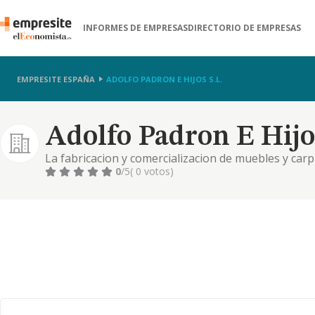
INFORMES DE EMPRESAS
DIRECTORIO DE EMPRESAS
EMPRESITE ESPAÑA
ADOLFO PADRON E HIJOS S.L.
Adolfo Padron E Hijos
La fabricacion y comercializacion de muebles y car
productos, la compraventa, importacion, exportacio
0
/5
( 0 votos)
materiales.