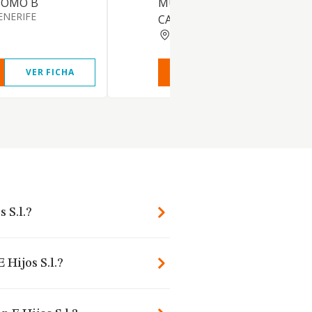
COMO B
MUEBLES Y MATERIAL DE
ENERIFE
CARPINTERIA, INCLUIDA
SANTA CRUZ TENERIFE
VER FICHA
VER INFORME
VER FIC
 S.l.?
 Hijos S.l.?