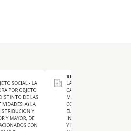
RIVERZAR SL
JETO SOCIAL.- LA
LA INDUSTRIA DE LA
DRA POR OBJETO
CARPINTERIA TANTO DE LA
NDISTINTO DE LAS
MADERA COMO METALICA
IVIDADES: A) LA
COMPRENDIENDO DENTRO 
DISTRIBUCION Y
ELLA LA COMERCIALIZACION
R Y MAYOR, DE
INCLUIDOS COMERCIO INTE
LACIONADOS CON
Y EXTERIOR DE TODA CLASE 