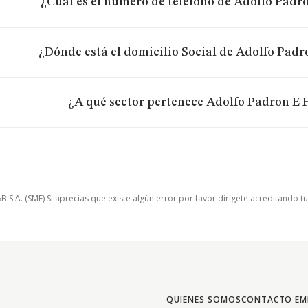
¿Cuál es el número de teléfono de Adolfo Padron
¿Dónde está el domicilio Social de Adolfo Padro
¿A qué sector pertenece Adolfo Padron E Hi
.A. (SME) Si aprecias que existe algún error por favor dirígete acreditando t
QUIENES SOMOS
CONTACTO EM