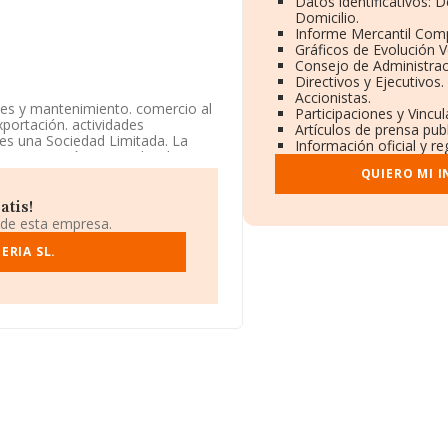
Datos identificativos: 
Domicilio.
Informe Mercantil Com
Gráficos de Evolución 
Consejo de Administrac
Directivos y Ejecutivos.
Accionistas.
nes y mantenimiento. comercio al
Participaciones y Vincu
xportación. actividades
Artículos de prensa pub
a es una Sociedad Limitada. La
Información oficial y r
 construcción especializada
 mercados exteriores.
QUIERO MI 
a en Calle Floridablanca núm. 98
atis!
 de esta empresa.
135 empresas, a nivel nacional la
ERIA SL.
 la facturación de ventas entre
ón adicional de interés, la
pleados es de 3.