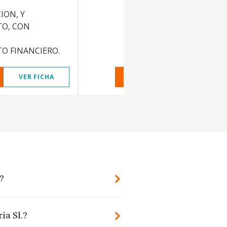
ION, Y
O, CON
O FINANCIERO.
VER FICHA
VER INFORME
VER FIC
.?
ia Sl.?