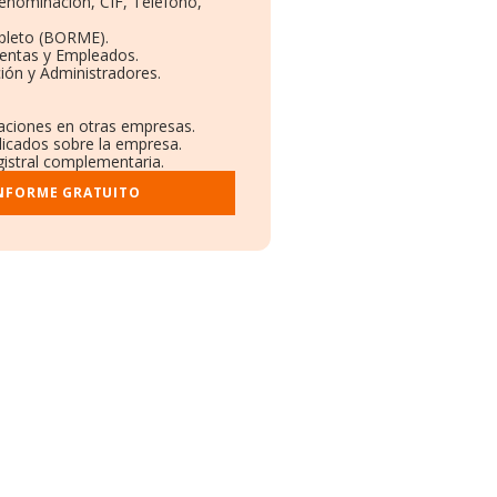
Denominación, CIF, Teléfono,
pleto (BORME).
Ventas y Empleados.
ión y Administradores.
laciones en otras empresas.
licados sobre la empresa.
egistral complementaria.
INFORME GRATUITO