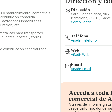
Dirección y co
Dirección
es y mantenimiento. comercio al
Calle Floridablanca, 98 - 
distribucion comercial.
Barcelona, 08015, Barce
 actividades inmobiliarias.
Como llegar
auracion, etc
metálicas para transportes,
Teléfono
, puentes, postes y torres
Añadir Teléfono
de construcción especializada
Web
Añadir Web
Email
Añadir Email
Acceda a toda 
comercial de A
A través del informe grat
desde Einforma, donde vas