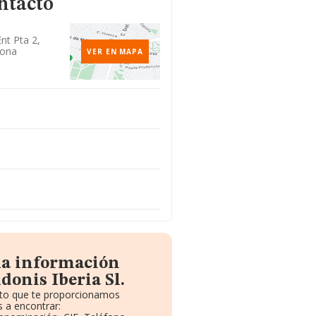
ntacto
Ent Pta 2,
lona
VER EN MAPA
la información
donis Iberia Sl.
uito que te proporcionamos
 a encontrar: