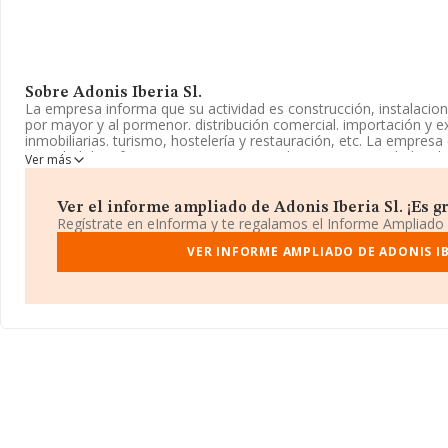
Sobre Adonis Iberia Sl.
La empresa informa que su actividad es construcción, instalacio
por mayor y al pormenor. distribución comercial. importación y e
inmobiliarias. turismo, hostelería y restauración, etc. La empres
actividad de referencia CNAE corresponde a 'Otras actividades de
Ver más
n.c.o.p.', cuyo Código es 4399. La sociedad no tiene actividad en
La compañía
Adonis Iberia S.L
, con NIF B65967705, está situad
Ver el informe ampliado de Adonis Iberia Sl. ¡Es gr
Ent Pta 2, (08015), en el municipio de Barcelona, Cataluña.
Regístrate en eInforma y te regalamos el Informe Ampliado
En relación con el sector y disponiendo de los datos de hasta 41.
VER INFORME AMPLIADO DE ADONIS IB
facturación asciende a 15.864 millones de euros y el promedio de
todas las compañías asciende a los 385 mil euros. Como informaci
antigüedad desde la constitución es de 16 años. La media de em