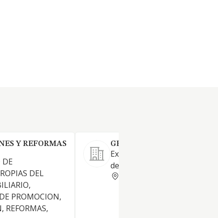
NES Y REFORMAS
GENARS SL
Explotación y gestión de des
 DE
de arquitectura.
ROPIAS DEL
BARCELONA
ILIARIO,
 DE PROMOCION,
, REFORMAS,