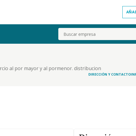
AÑA
Buscar
cio al por mayor y al pormenor. distribucion
mobiliarias. turismo, hosteleria y restauracion, etc
DIRECCIÓN Y CONTACTO
IN