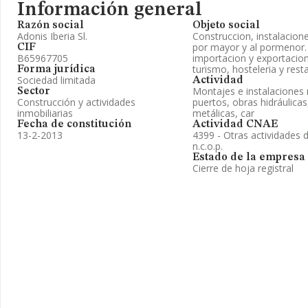
Información general
Razón social
Objeto social
Adonis Iberia Sl.
Construccion, instalacion
por mayor y al pormenor. 
CIF
B65967705
importacion y exportacion.
turismo, hosteleria y rest
Forma jurídica
Sociedad limitada
Actividad
Montajes e instalaciones 
Sector
Construcción y actividades
puertos, obras hidráulicas
inmobiliarias
metálicas, car
Fecha de constitución
Actividad CNAE
13-2-2013
4399 - Otras actividades 
n.c.o.p.
Estado de la empresa
Cierre de hoja registral