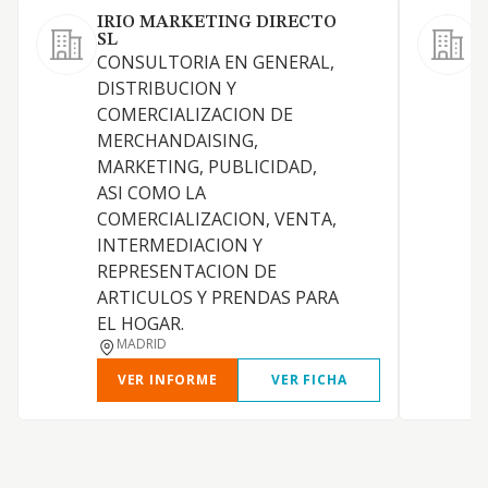
IRIO MARKETING DIRECTO
SL
CONSULTORIA EN GENERAL,
L
DISTRIBUCION Y
COMERCIALIZACION DE
MERCHANDAISING,
P
MARKETING, PUBLICIDAD,
ASI COMO LA
COMERCIALIZACION, VENTA,
D
INTERMEDIACION Y
REPRESENTACION DE
ARTICULOS Y PRENDAS PARA
P
EL HOGAR.
MADRID
VER INFORME
VER FICHA