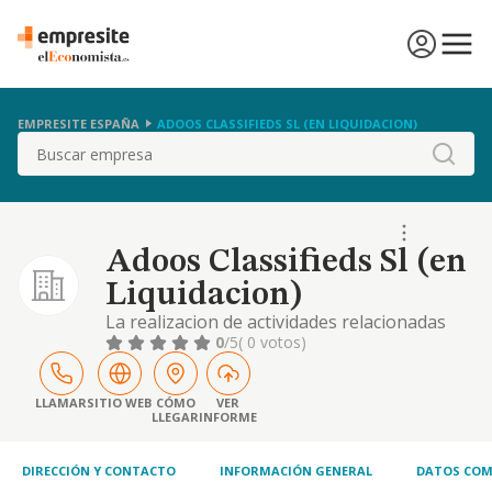
EMPRESITE ESPAÑA
ADOOS CLASSIFIEDS SL (EN LIQUIDACION)
Buscar
Adoos Classifieds Sl (en
Liquidacion)
La realizacion de actividades relacionadas
con la difusion de publicidad a traves de
0
/5
( 0 votos)
radiodifusion, television, medios impresos y
redes informaticas
LLAMAR
SITIO WEB
CÓMO
VER
LLEGAR
INFORME
DIRECCIÓN Y CONTACTO
INFORMACIÓN GENERAL
DATOS COM