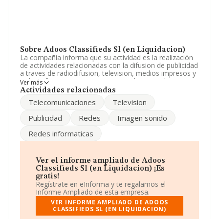
Sobre Adoos Classifieds Sl (en Liquidacion)
La compañía informa que su actividad es la realización
de actividades relacionadas con la difusion de publicidad
a traves de radiodifusion, television, medios impresos y
redes informaticas. La empresa está registrada como
Ver más
Sociedad Limitada. La actividad de referencia CNAE
Actividades relacionadas
corresponde a 'Agencias de publicidad', cuyo Código es
Telecomunicaciones
Television
7311. La compañía no tiene actividad en mercados
exteriores.
Publicidad
Redes
Imagen sonido
Ha contado con el mismo número de profesionales y
Redes informaticas
teniendo en cuenta la información a disposición de
INFORMA, ha contado con un número de empleados
inferior a la media de sector.
Ver el informe ampliado de Adoos
Puedes consultar su página web aquí:
www.adoos.com
.
Classifieds Sl (en Liquidacion) ¡Es
gratis!
La empresa española
Adoos Classifieds S.L (en
Regístrate en eInforma y te regalamos el
Liquidacion)
, CIF B83837757, está situada en Calle Luis
Informe Ampliado de esta empresa.
Garcia núm. 5 1 E, (28223), Pozuelo De Alarcón, Madrid.
VER INFORME AMPLIADO DE ADOOS
CLASSIFIEDS SL (EN LIQUIDACION)
Con los datos a disposición de INFORMA sobre 39.891