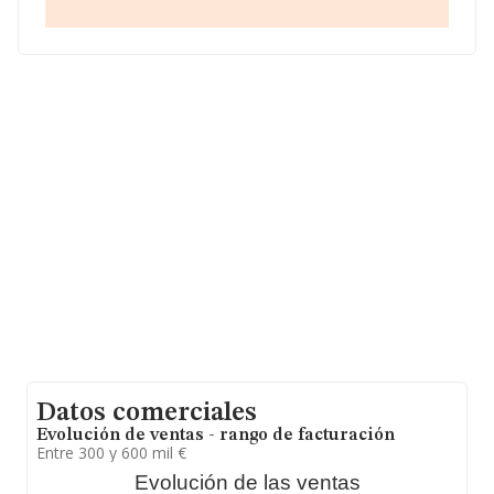
empresas pertenecientes al sector, en el ámbito
nacional la facturación alcanza la cifra de 18.414
millones de euros y en 2012 la media de facturación de
ventas entre todas las compañías alcanza los 461 mil
euros. En relación con la información de la provincia de
Madrid, en la base de datos de INFORMA aparecen
13315 empresas, con ventas en 2012 de hasta 13.743
millones de euros. Como información adicional de
interés, la media de antigüedad desde la constitución es
de 15 años. Los empleados de media son 2.
Datos comerciales
Evolución de ventas - rango de facturación
Entre 300 y 600 mil €
Evolución de las ventas