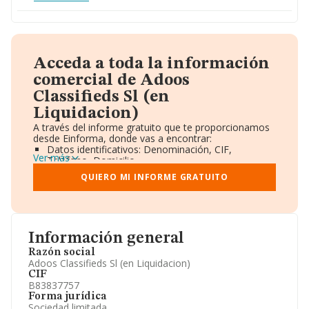
Acceda a toda la información
comercial de Adoos
Classifieds Sl (en
Liquidacion)
A través del informe gratuito que te proporcionamos
desde Einforma, donde vas a encontrar:
Datos identificativos: Denominación, CIF,
Ver más
Teléfono, Domicilio.
Informe Mercantil Completo (BORME).
QUIERO MI INFORME GRATUITO
Gráficos de Evolución Ventas y Empleados.
Consejo de Administración y Administradores.
Directivos y Ejecutivos.
Accionistas.
Participaciones y Vinculaciones en otras empresas.
Información general
Artículos de prensa publicados sobre la empresa.
Información oficial y registral complementaria.
Razón social
Adoos Classifieds Sl (en Liquidacion)
CIF
B83837757
Forma jurídica
Sociedad limitada