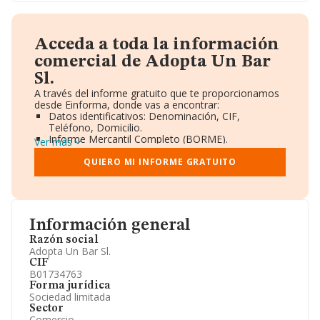
Acceda a toda la información
comercial de Adopta Un Bar
Sl.
A través del informe gratuito que te proporcionamos
desde Einforma, donde vas a encontrar:
Datos identificativos: Denominación, CIF,
Teléfono, Domicilio.
Informe Mercantil Completo (BORME).
Ver más
Gráficos de Evolución Ventas y Empleados.
Consejo de Administración y Administradores.
QUIERO MI INFORME GRATUITO
Directivos y Ejecutivos.
Accionistas.
Participaciones y Vinculaciones en otras empresas.
Artículos de prensa publicados sobre la empresa.
Información oficial y registral complementaria.
Información general
Razón social
Adopta Un Bar Sl.
CIF
B01734763
Forma jurídica
Sociedad limitada
Sector
Comercio