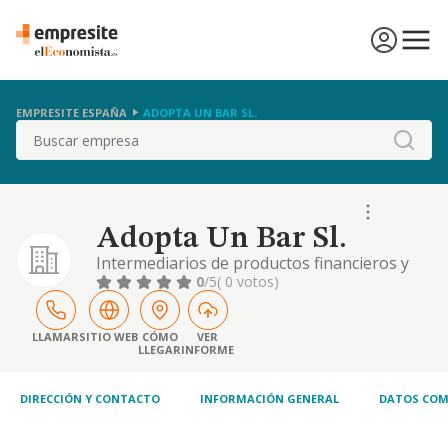
EMPRESITE ESPAÑA
ADOPTA UN BAR SL.
Buscar
Adopta Un Bar Sl.
Intermediarios de productos financieros y
comercio
0
/5
( 0 votos)
LLAMAR
SITIO WEB
CÓMO
VER
LLEGAR
INFORME
DIRECCIÓN Y CONTACTO
INFORMACIÓN GENERAL
DATOS COM