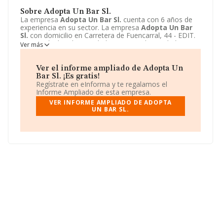
Sobre Adopta Un Bar Sl.
La empresa
Adopta Un Bar Sl.
cuenta con 6 años de
experiencia en su sector. La empresa
Adopta Un Bar
Sl.
con domicilio en Carretera de Fuencarral, 44 - EDIT.
9 L 29, Alcobendas, Madrid. Su principal actividad CNAE
Ver más
es 4619 - Actividades de los agentes del comercio al por
mayor no especializado. La empresa
Adopta Un Bar Sl.
está inscrita como Sociedad limitada.
Ver el informe ampliado de Adopta Un
Bar Sl. ¡Es gratis!
Regístrate en eInforma y te regalamos el
Informe Ampliado de esta empresa.
VER INFORME AMPLIADO DE ADOPTA
UN BAR SL.