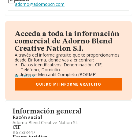
adorno@adornobcn.com
Acceda a toda la información
comercial de Adorno Blend
Creative Nation S.l.
A través del informe gratuito que te proporcionamos
desde Einforma, donde vas a encontrar:
Datos identificativos: Denominación, CIF,
Teléfono, Domicilio.
Informe Mercantil Completo (BORME).
Ver más
Gráficos de Evolución Ventas y Empleados.
Consejo de Administración y Administradores.
QUIERO MI INFORME GRATUITO
Directivos y Ejecutivos.
Accionistas.
Participaciones y Vinculaciones en otras empresas.
Artículos de prensa publicados sobre la empresa.
Información oficial y registral complementaria.
Información general
Razón social
Adorno Blend Creative Nation S.l.
CIF
B67538447