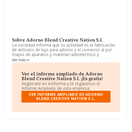
Sobre Adorno Blend Creative Nation S.l.
La sociedad informa que su actividad es la fabricación
de artículos de lujo para adorno y el comercio al por
mayor de aparatos y material radioelectrico y
electronicos. la actividad principal sera la fabricación de
Ver más
artículos de lujo cnae 3299. La empresa aparece inscrita
en el Registro Mercantil como Sociedad Limitada. Tiene
CNAE: 3299 - 'Otras industrias manufactureras n.c.o.p.'.
Ver el informe ampliado de Adorno
No realiza actividad de importación y/o exportación.
Blend Creative Nation S.l. ¡Es gratis!
Regístrate en eInforma y te regalamos el
El número de empleados ha sido el mismo con respecto
Informe Ampliado de esta empresa.
al 2023 y teniendo en cuenta la información a
VER INFORME AMPLIADO DE ADORNO
disposición de INFORMA, ha contado con un número de
BLEND CREATIVE NATION S.L.
empleados inferior a la media de sector.
Acerca de la información en los distintos rankings: ha
perdido hasta 24 puestos en 2024, pasando del puesto
456 al 480. Se encuentran mejor posicionadas las
siguientes empresas del sector:
Arqkey Solutions S.L
y
Movie Skin S.L
; sin embargo, por debajo de la