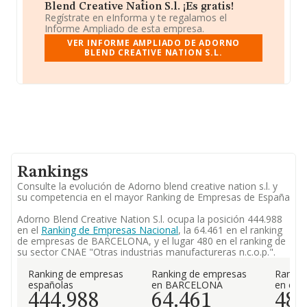
Blend Creative Nation S.l. ¡Es gratis!
Regístrate en eInforma y te regalamos el
Informe Ampliado de esta empresa.
VER INFORME AMPLIADO DE ADORNO
BLEND CREATIVE NATION S.L.
Rankings
Consulte la evolución de Adorno blend creative nation s.l. y
su competencia en el mayor Ranking de Empresas de España
Adorno Blend Creative Nation S.l. ocupa la posición 444.988
en el
Ranking de Empresas Nacional
, la 64.461 en el ranking
de empresas de BARCELONA, y el lugar 480 en el ranking de
su sector CNAE "Otras industrias manufactureras n.c.o.p.".
Ranking de empresas
Ranking de empresas
Rankin
españolas
en BARCELONA
en el 
444.988
64.461
48