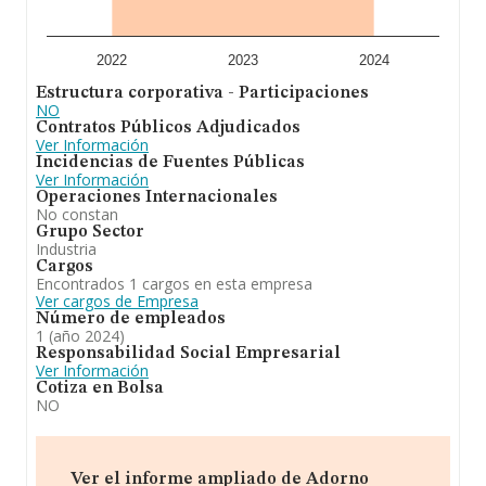
Para concluir,
Adorno Blend Creative Nation S.L
se
emplea en la fabricación de artículos de lujo para
adorno y el comercio al por mayor de aparatos y
2022
2023
2024
material radioelectrico y electronicos. la actividad
Estructura corporativa - Participaciones
principal sera la fabricación de artículos de lujo cnae
NO
3299. Se ha posicionado más abajo en el ranking de
Contratos Públicos Adjudicados
provincia frente al 2023.
Ver Información
Incidencias de Fuentes Públicas
Ver Información
Operaciones Internacionales
No constan
Grupo Sector
Industria
Cargos
Encontrados 1 cargos en esta empresa
Ver cargos de Empresa
Número de empleados
1 (año 2024)
Responsabilidad Social Empresarial
Ver Información
Cotiza en Bolsa
NO
Ver el informe ampliado de Adorno