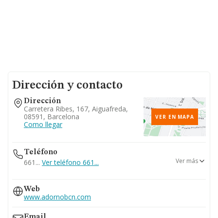
Dirección y contacto
Dirección
Carretera Ribes, 167, Aiguafreda,
08591, Barcelona
VER EN MAPA
Como llegar
Teléfono
Ver más
661...
Ver teléfono 661...
938811586
Web
www.adornobcn.com
Email