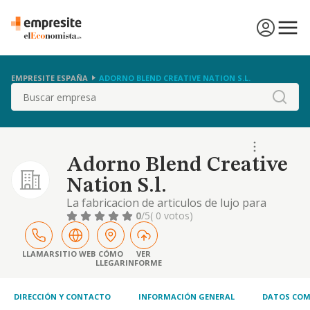
EMPRESITE ESPAÑA
ADORNO BLEND CREATIVE NATION S.L.
Buscar
Adorno Blend Creative
Nation S.l.
La fabricacion de articulos de lujo para
adorno y el comercio al por mayor de
0
/5
( 0 votos)
aparatos y material radioelectrico y
electronicos. la actividad principal sera la
fabricacion de articulos de lujo cnae 3299
LLAMAR
SITIO WEB
CÓMO
VER
LLEGAR
INFORME
DIRECCIÓN Y CONTACTO
INFORMACIÓN GENERAL
DATOS COM