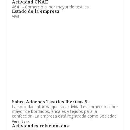
Actividad CNAE
4641 - Comercio al por mayor de textiles
Estado de la empresa
Viva
Sobre Adornos Textiles Ibericos Sa
La sociedad informa que su actividad es comercio al por
mayor de bordados, encajes y tejidos para la
confección. La empresa está registrada como Sociedad
Anónima. Tiene CNAE: 4641 - 'Comercio al por mayor
Ver más
de textiles'. La sociedad es importadora y exportadora.
Actividades relacionadas