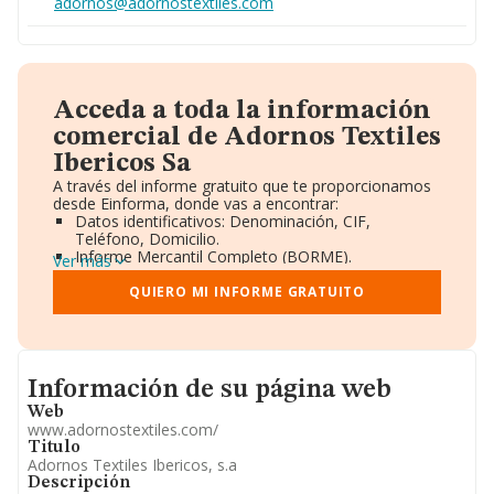
adornos@adornostextiles.com
Acceda a toda la información
comercial de Adornos Textiles
Ibericos Sa
A través del informe gratuito que te proporcionamos
desde Einforma, donde vas a encontrar:
Datos identificativos: Denominación, CIF,
Teléfono, Domicilio.
Informe Mercantil Completo (BORME).
Ver más
Gráficos de Evolución Ventas y Empleados.
Consejo de Administración y Administradores.
QUIERO MI INFORME GRATUITO
Directivos y Ejecutivos.
Accionistas.
Participaciones y Vinculaciones en otras empresas.
Artículos de prensa publicados sobre la empresa.
Informacion de su página web
Información oficial y registral complementaria.
Información de su página web
Web
www.adornostextiles.com/
Titulo
Adornos Textiles Ibericos, s.a
Descripción