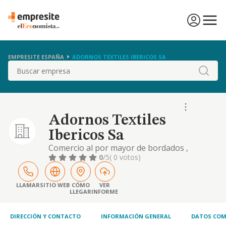
EMPRESITE ESPAÑA
ADORNOS TEXTILES IBERICOS SA
Buscar
Adornos Textiles
Ibericos Sa
Comercio al por mayor de bordados ,
encajes y tejidos para la confección.
0
/5
( 0 votos)
LLAMAR
SITIO WEB
CÓMO
VER
LLEGAR
INFORME
DIRECCIÓN Y CONTACTO
INFORMACIÓN GENERAL
DATOS COM