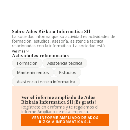
Sobre Ados Bizkaia Informatica Sll
La sociedad informa que su actividad es actividades de
formación, estudios, asesoría, asistencia tecnica
relacionadas con la informática. La sociedad está
registrada como Sociedad Limitada. Tiene CNAE: 6290 -
Ver más
'%cnae%'. La empresa no tiene actividad en mercados
Actividades relacionadas
exteriores.
Formacion
Asistencia tecnica
Para ponerse en contacto con sus oficinas, la empresa
Mantenimientos
Estudios
facilita el número de teléfono 946038743 y para saber
más puedes acceder a su página web en este enlace
Asistencia tecnica informatica
www.ados.biz
.
La empresa
Ados Bizkaia Informatica Sll
, con NIF
B95225207, se encuentra en Calle Cuesta núm. 22 3 Dr,
Ver el informe ampliado de Ados
(48800), Balmaseda, provincia de Vizcaya, País Vasco.
Bizkaia Informatica Sll ¡Es gratis!
Regístrate en eInforma y te regalamos el
Con los datos a disposición de INFORMA sobre 18.154
Informe Ampliado de esta empresa.
empresas pertenecientes al sector, a nivel nacional la
VER INFORME AMPLIADO DE ADOS
facturación asciende a 23.371 millones de euros y en
BIZKAIA INFORMATICA SLL
2010 la media de facturación de ventas entre todas las
compañías alcanza los 1 millón de euros. Respecto a la