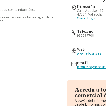
Dirección
nadas con la informática
Calle Acibelas, 17 -
47004, Valladolid
acionados con las tecnologías de la
Como llegar
ica
Teléfono
983397708
983217762
983391307
Web
www.adossis.es
Email
jeronimo@adossis
Acceda a t
comercial 
A través del inform
desde Einforma, don