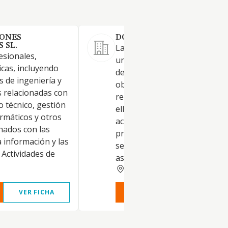
IONES
DOMUS ARTEMIA SL.
 SL.
La Sociedad se constituye co
esionales,
una sociedad de medios, resp
nicas, incluyendo
de las actividades que integr
s de ingeniería y
objeto social, y a continuació
s relacionadas con
relacionan, en cuanto a las q
 técnico, gestión
ellas fueran propias de una
rmáticos y otros
actividad profesional: La
onados con las
prestación de todo tipo de
a información y las
servicios de consultoría,
 Actividades de
asesoramiento, asistenci
VALLADOLID
VER FICHA
VER INFORME
VER FIC