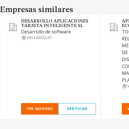
Empresas similares
Empresas similares
DESARROLLO APLICACIONES
AP
TARJETA INTELIGENTE SL
EC
Desarrollo de software
TO
VALLADOLID
RE
ME
DE
DI
CO
MA
PL
VER INFORME
VER FICHA