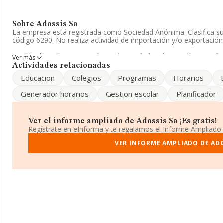
Sobre Adossis Sa
La empresa está registrada como Sociedad Anónima. Clasifica s
código 6290. No realiza actividad de importación y/o exportación
La plantilla se ha mantenido igual y según los datos a disposic
Ver más
empleados por debajo de la media de sector.
Actividades relacionadas
Educacion
Colegios
Programas
Horarios
Es posible ponerse en contacto con la empresa a través del telé
es
jeronimo@adossis.es
. Su página web es
www.adossis.es
.
Generador horarios
Gestion escolar
Planificador
La compañía
Adossis S.A
, con NIF A47051461, tiene su domicilio
núm. 17 Bj, (47004), Valladolid, Castilla-león.
Ver el informe ampliado de Adossis Sa ¡Es gratis!
En relación con el sector y disponiendo de los datos de hasta 18.
Regístrate en eInforma y te regalamos el Informe Ampliado
ámbito nacional alcanza los 23.607 millones de euros y la media
millón de euros de ventas en 2024. Respecto a la información de l
VER INFORME AMPLIADO DE ADO
en la base de datos INFORMA constan 131 empresas, cuyas venta
euros. Como información adicional de interés, la antigüedad desd
empleados de media son 10.