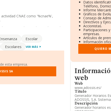
Datos identificat
Teléfono, Domicil
Informe Mercant
Gráficos de Evol
u actividad CNAE como '%cnae%',
Consejo de Admin
.
Directivos y Ejecu
Accionistas.
ión de INFORMA, ha tenido un número de
Participaciones y
empresas.
Artículos de pre
Ensenanza
Escolar
fono 983397708 y la dirección de correo
Información ofici
Escolares
VER MÁS
QUIERO M
 social establecido en Calle Acibelas
173 empresas, la facturación en el
 de esta empresa.
 entre todas las compañías es de 1
Informacion de su 
Informació
a provincia (hablamos de Valladolid),
SSIS SA
s han obtenido los 43 millones de
web
e la constitución es de 14 años. Los
Web
www.adossis.es/
Titulo
Generador Horarios Es
ADOSSIS, S.A. Sistema
Descripción
Generador horarios esc