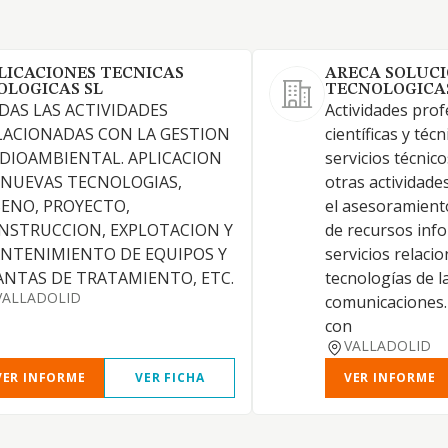
LICACIONES TECNICAS
ARECA SOLUC
OLOGICAS SL
TECNOLOGICAS
DAS LAS ACTIVIDADES
Actividades prof
LACIONADAS CON LA GESTION
científicas y téc
DIOAMBIENTAL. APLICACION
servicios técnico
 NUEVAS TECNOLOGIAS,
otras actividade
SENO, PROYECTO,
el asesoramiento
NSTRUCCION, EXPLOTACION Y
de recursos info
NTENIMIENTO DE EQUIPOS Y
servicios relaci
ANTAS DE TRATAMIENTO, ETC.
tecnologías de l
VALLADOLID
comunicaciones.
con
VALLADOLID
VER INFORME
VER FICHA
VER INFORME