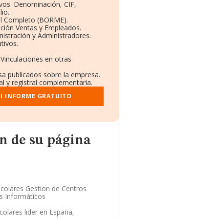
ivos: Denominación, CIF,
io.
il Completo (BORME).
ución Ventas y Empleados.
istración y Administradores.
tivos.
 Vinculaciones en otras
nsa publicados sobre la empresa.
al y registral complementaria.
I INFORME GRATUITO
página web
n de su página
colares Gestion de Centros
s Informáticos
olares lider en España,