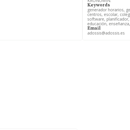
KRONOWIN.
Keywords
generador horarios, ge
centros, escolar, cole
software, planificador
educación, enseñanza,
Email
adossis@adossis.es