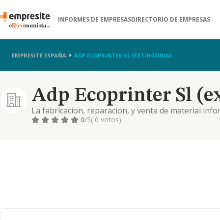
INFORMES DE EMPRESAS
DIRECTORIO DE EMPRESAS
EMPRESITE ESPAÑA
ADP ECOPRINTER SL (EXTINGUIDA)
Adp Ecoprinter Sl (e
La fabricacion, reparacion, y venta de material info
recuperacion y regeneracion de consumibles infor
0
/5
( 0 votos)