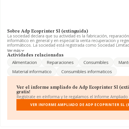
Sobre Adp Ecoprinter Sl (extinguida)
La sociedad declara que su actividad es la fabricación, reparación
informático en general y en especial la venta recuperacion y re
informáticos. La sociedad está registrada como Sociedad Limitada
CNAE como '%cnae%', código 4740. La compañía no tiene activ
Ver más
exteriores.
Actividades relacionadas
Alimentacion
Reparaciones
Consumibles
Mant
Para ponerse en contacto con sus oficinas, la empresa facilita e
936624494.
Material informatico
Consumibles informaticos
La sociedad española
Adp Ecoprinter S.L (extinguida)
, CIF B
en Rambla Pompeu Fabra núm. 156 162, (08850), en el municipio
Cataluña.
Ver el informe ampliado de Adp Ecoprinter Sl (exti
gratis!
En relación con el sector y disponiendo de los datos de hasta 10
Regístrate en eInforma y te regalamos el Informe Ampliado
ámbito nacional la facturación alcanza la cifra de 5.853 millones 
promedio de facturación de 554 mil euros entre todas las compañ
VER INFORME AMPLIADO DE ADP ECOPRINTER SL (
completar los datos de sector, en 2013, los empleados de media 
desde la constitución es de 17 años.