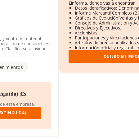
Einforma, donde vas a encontrar:
Datos identificativos: Denomina
Informe Mercantil Completo (
Gráficos de Evolución Ventas y
Consejo de Administración y Ad
Directivos y Ejecutivos.
Accionistas.
Participaciones y Vinculaciones
, y venta de material
Artículos de prensa publicados 
generacion de consumibles
Información oficial y registral 
. Clasifica su actividad
idad en mercados
QUIERO MI INF
enimientos
l número de teléfono
64463946, se encuentra
 de Gava, en Barcelona,
nguida) ¡Es
.565 empresas, en el
 de esta empresa.
de euros y se calcula un
ías. Finalmente, para
EXTINGUIDA)
son 3; la antigüedad