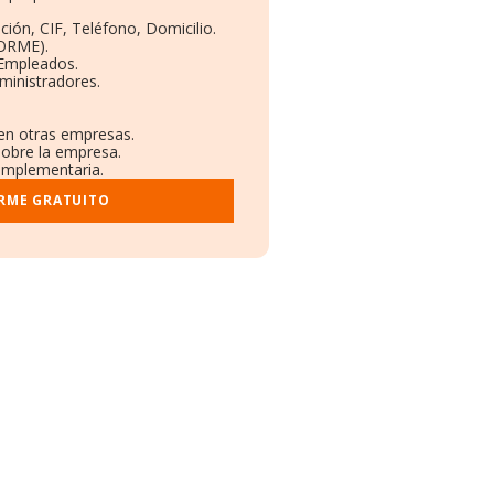
ción, CIF, Teléfono, Domicilio.
BORME).
 Empleados.
ministradores.
 en otras empresas.
sobre la empresa.
complementaria.
ORME GRATUITO