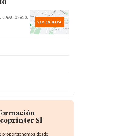
to
, Gava, 08850,
VER EN MAPA
nformación
coprinter Sl
 te proporcionamos desde