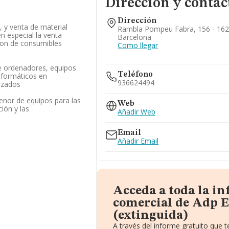
Dirección y contac
Dirección
, y venta de material
Rambla Pompeu Fabra, 156 - 162
n especial la venta
Barcelona
ion de consumibles
Como llegar
e ordenadores, equipos
Teléfono
nformáticos en
936624494
izados
enor de equipos para las
Web
ión y las
Añadir Web
Email
Añadir Email
Acceda a toda la i
comercial de Adp E
(extinguida)
A través del informe gratuito que