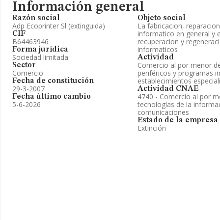
Información general
Razón social
Objeto social
Adp Ecoprinter Sl (extinguida)
La fabricacion, reparacion
informatico en general y e
CIF
B64463946
recuperacion y regenerac
informaticos
Forma jurídica
Sociedad limitada
Actividad
Comercio al por menor d
Sector
Comercio
periféricos y programas i
establecimientos especial
Fecha de constitución
29-3-2007
Actividad CNAE
4740 - Comercio al por m
Fecha último cambio
5-6-2026
tecnologías de la informac
comunicaciones
Estado de la empresa
Extinción