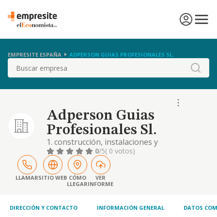
EMPRESITE ESPAÑA
ADPERSON GUIAS PROFESIONALES SL.
Buscar
Adperson Guias
Profesionales Sl.
1. construcción, instalaciones y
mantenimiento. 2. comercio al por mayory al
0
/5
( 0 votos)
por menor. distribución comercial.
importación y exportación. 3. actividades
inmobiliarias. 4. actividades profesionales. 5.
LLAMAR
SITIO WEB
CÓMO
VER
LLEGAR
INFORME
industrias manufactureras y textiles. 6.
turismo, hostelería y restauración. 7.
prestación
DIRECCIÓN Y CONTACTO
INFORMACIÓN GENERAL
DATOS COM