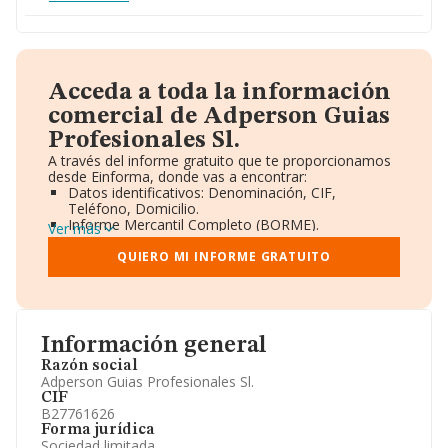
Acceda a toda la información
comercial de Adperson Guias
Profesionales Sl.
A través del informe gratuito que te proporcionamos
desde Einforma, donde vas a encontrar:
Datos identificativos: Denominación, CIF,
Teléfono, Domicilio.
Informe Mercantil Completo (BORME).
Ver más
Gráficos de Evolución Ventas y Empleados.
Consejo de Administración y Administradores.
QUIERO MI INFORME GRATUITO
Directivos y Ejecutivos.
Accionistas.
Participaciones y Vinculaciones en otras empresas.
Artículos de prensa publicados sobre la empresa.
Información oficial y registral complementaria.
Información general
Razón social
Adperson Guias Profesionales Sl.
CIF
B27761626
Forma jurídica
Sociedad limitada