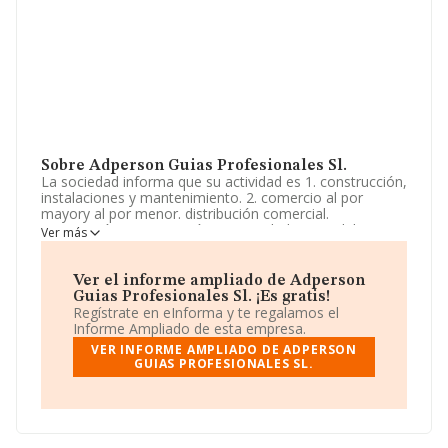
Sobre Adperson Guias Profesionales Sl.
La sociedad informa que su actividad es 1. construcción,
instalaciones y mantenimiento. 2. comercio al por
mayory al por menor. distribución comercial.
importación y exportación. 3. actividades inmobiliarias.
Ver más
4. actividades profesionales. 5. industrias
manufactureras y textiles. 6. turismo, hostelería y
restauración. 7. prestación. La empresa es una Sociedad
Ver el informe ampliado de Adperson
Limitada. Clasifica su actividad CNAE como '%cnae%',
Guias Profesionales Sl. ¡Es gratis!
código 7020. La compañía no tiene actividad en
Regístrate en eInforma y te regalamos el
mercados exteriores.
Informe Ampliado de esta empresa.
VER INFORME AMPLIADO DE ADPERSON
La sociedad española
Adperson Guias Profesionales
GUIAS PROFESIONALES SL.
S.L
, B27761626, tiene domicilio fiscal en Calle López
Mora núm. 18 Piso 2 Dr, (36211), Vigo, en Pontevedra,
Galicia.
En relación con el sector y disponiendo de los datos de