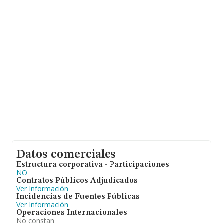
hasta 72.271 empresas, a nivel nacional la facturación
asciende a 15.184 millones de euros y la media de
facturación de ventas entre todas las compañías
alcanza los 210 mil euros. En relación con la
información de la provincia de Pontevedra, en la base
de datos de INFORMA aparecen 1003 empresas, con
ventas de 59 millones de euros. Con el fin de ampliar la
información relativa a las compañías, la antigüedad
alcanza los 13 años desde la constitución. La media de
empleados de las empresas es de 2.
Datos comerciales
Estructura corporativa - Participaciones
NO
Contratos Públicos Adjudicados
Ver Información
Incidencias de Fuentes Públicas
Ver Información
Operaciones Internacionales
No constan