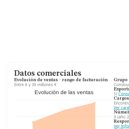
del sector. Teniendo en cuenta la información sobre Madrid, en
constan 39646 empresas, cuyas ventas han obtenido los 13.967 m
para completar los datos de sector, en 2024, la antigüedad desde
Los empleados de media son 1.
En conclusión, la actividad de
Adprotel Strand S.L
es a) la adqui
bienes inmuebles, tanto rusticos comourbanos, solares, terrenos
cinegeticas;. En cuanto a la posición en el ranking de sectores, 
frente al 2023. Frente al 2023, en el ranking nacional, de todas l
empresa ha retrocedido.
Datos comerciales
Evolución de ventas - rango de facturación
Grupo 
Entre 6 y 30 millones €
Construc
Export
Evolución de las ventas
SI
Consu
Cargos
Encontr
Ver carg
Númer
0 (año 
Respon
Ver Inf