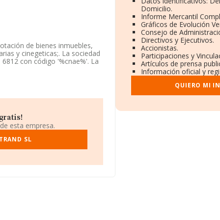
Datos identificativos: D
Domicilio.
Informe Mercantil Comp
Gráficos de Evolución V
Consejo de Administraci
Directivos y Ejecutivos.
plotación de bienes inmuebles,
Accionistas.
rias y cinegeticas;. La sociedad
Participaciones y Vincul
 6812 con código '%cnae%'. La
Artículos de prensa publ
Información oficial y reg
ión, en los distintos rankings,
QUIERO MI I
 caído 45 puestos a nivel
ño anterior. Tienen mejor
l S.L
y
Inee Orchidea S.L
; por
lopments S.L
y
Aljonoz
ratis!
 ha bajado 214 puestos, pasando
 de esta empresa.
elantan en el ranking:
TRAND SL
rgo, está por encima de
dad Anónima
y
Dismusa
 puesto 4.598 al 4.719 en el
nterior.
está situada en Calle Mauricio
1.965 empresas, a nivel nacional
un promedio de facturación de
presa ha triplicado el promedio