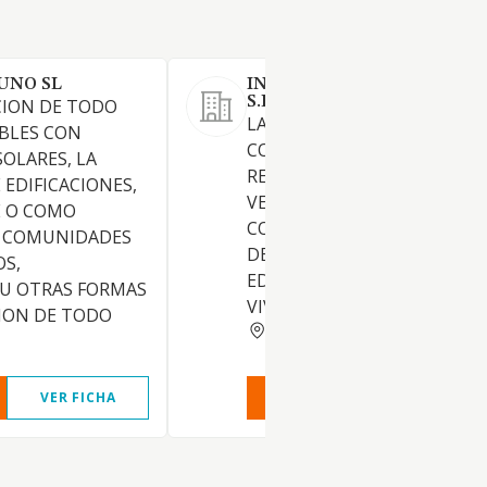
UNO SL
INVERSIONES FERRER DEL 
S.L.
CION DE TODO
LA PROMOCION,
BLES CON
CONSTRUCCION,
SOLARES, LA
REHABILITACION, ADQUISIC
EDIFICACIONES,
VENTA, ARRENDAMIENTO,
 O COMO
CONSERVACION Y EXPLOTA
 COMUNIDADES
DE TODA CLASE DE INMUEBL
OS,
EDIFICACIONES DESTINADOS
 U OTRAS FORMAS
VIVIENDAS, Y OTROS
ION DE TODO
MADRID
VER FICHA
VER INFORME
VER FIC