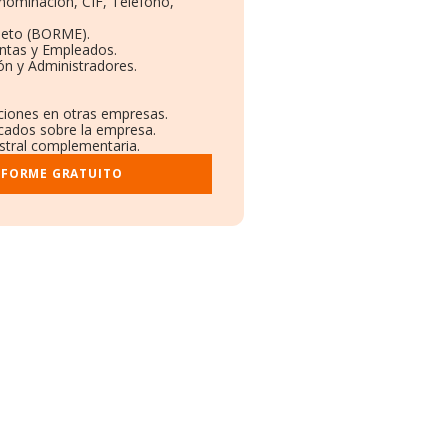
enominación, CIF, Teléfono,
leto (BORME).
entas y Empleados.
ón y Administradores.
aciones en otras empresas.
icados sobre la empresa.
istral complementaria.
NFORME GRATUITO