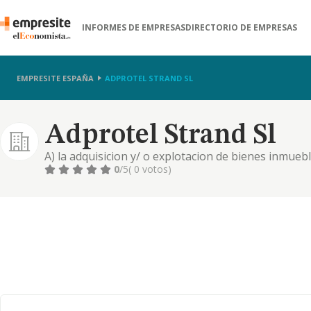
INFORMES DE EMPRESAS
DIRECTORIO DE EMPRESAS
EMPRESITE ESPAÑA
ADPROTEL STRAND SL
Adprotel Strand Sl
A) la adquisicion y/ o explotacion de bienes inmueb
y fincas agropecuarias y cinegeticas;.
0
/5
( 0 votos)