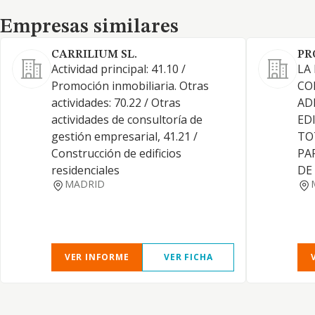
Empresas similares
Empresas similares
CARRILIUM SL.
PR
Actividad principal: 41.10 /
LA
Promoción inmobiliaria. Otras
CO
actividades: 70.22 / Otras
AD
actividades de consultoría de
ED
gestión empresarial, 41.21 /
TO
Construcción de edificios
PA
residenciales
DE
MADRID
VER INFORME
VER FICHA