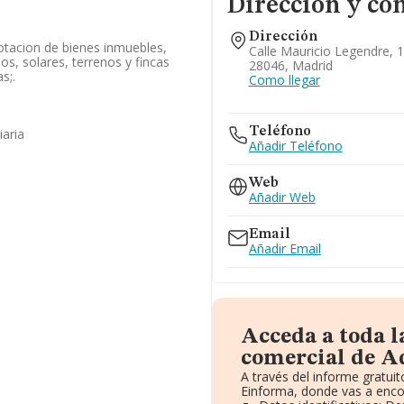
Dirección y co
Dirección
lotacion de bienes inmuebles,
Calle Mauricio Legendre, 1
s, solares, terrenos y fincas
28046, Madrid
s;.
Como llegar
Teléfono
iaria
Añadir Teléfono
Web
Añadir Web
Email
Añadir Email
Acceda a toda 
comercial de A
A través del informe gratu
Einforma, donde vas a enco