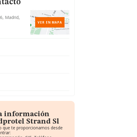
ntacto
6, Madrid,
VER EN MAPA
la información
dprotel Strand Sl
ito que te proporcionamos desde
ntrar: