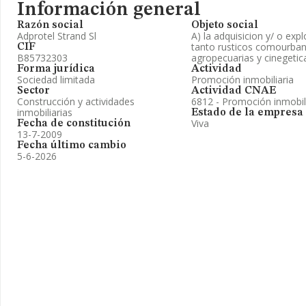
Información general
Razón social
Objeto social
Adprotel Strand Sl
A) la adquisicion y/ o exp
tanto rusticos comourbano
CIF
B85732303
agropecuarias y cinegetica
Forma jurídica
Actividad
Sociedad limitada
Promoción inmobiliaria
Sector
Actividad CNAE
Construcción y actividades
6812 - Promoción inmobil
inmobiliarias
Estado de la empresa
Viva
Fecha de constitución
13-7-2009
Fecha último cambio
5-6-2026