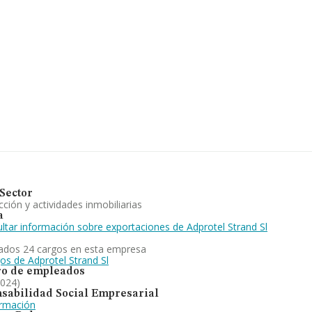
 la base de datos INFORMA
illones de euros. Finalmente,
 la constitución es de 20 años.
sición y/ o explotación de
 y fincas agropecuarias y
la empresa ha perdido posiciones
as empresas en España, la
Sector
ción y actividades inmobiliarias
a
ltar información sobre exportaciones de Adprotel Strand Sl
ados 24 cargos en esta empresa
os de Adprotel Strand Sl
o de empleados
2024)
sabilidad Social Empresarial
ormación