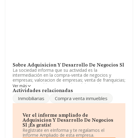
Sobre Adquisicion Y Desarrollo De Negocios Sl
La sociedad informa que su actividad es la
intermediación en la compra-venta de negocios y
empresas; valoracion de empresas; venta de franquicias;
venta de inmuebles comerciales; elaborar planes de
Ver más
negocios y formulas de franquicia; busqueda de socios
Actividades relacionadas
para emp. La empresa aparece inscrita en el Registro
Inmobiliarias
Compra venta inmuebles
Mercantil como Sociedad Limitada. Su CNAE
corresponde a 7020 con código '%cnae%'. La sociedad
no tiene actividad en mercados exteriores.
Ver el informe ampliado de
Sobre el rendimiento de la compañía en 2012, las
Adquisicion Y Desarrollo De Negocios
ventas han bajado un 36%.
Sl ¡Es gratis!
Regístrate en eInforma y te regalamos el
La empresa española
Adquisicion y Desarrollo de
Informe Ampliado de esta empresa.