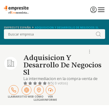
EMPRESITE ESPAÑA
ADQUISICION Y DESARROLLO DE NEGOCIOS SL
Buscar
Adquisicion Y
Desarrollo De Negocios
Sl
La intermediacion en la compra-venta de
negocios y empresas; valoracion de
0
/5
( 0 votos)
empresas; venta de franquicias; venta de
inmuebles comerciales; elaborar planes de
negocios y formulas de franquicia; busqueda
LLAMAR
SITIO WEB
CÓMO
VER
LLEGAR
INFORME
de socios para emp