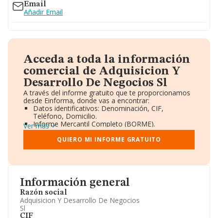
Email
Añadir Email
Acceda a toda la información
comercial de Adquisicion Y
Desarrollo De Negocios Sl
A través del informe gratuito que te proporcionamos
desde Einforma, donde vas a encontrar:
Datos identificativos: Denominación, CIF,
Teléfono, Domicilio.
Informe Mercantil Completo (BORME).
Ver más
Gráficos de Evolución Ventas y Empleados.
Consejo de Administración y Administradores.
QUIERO MI INFORME GRATUITO
Directivos y Ejecutivos.
Accionistas.
Participaciones y Vinculaciones en otras empresas.
Artículos de prensa publicados sobre la empresa.
Información oficial y registral complementaria.
Información general
Razón social
Adquisicion Y Desarrollo De Negocios
Sl
CIF