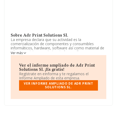
Sobre Adr Print Solutions Sl.
La empresa declara que su actividad es la
comercialización de componentes y consumibles
informáticos, hardware, software así como material de
oficina, mobiliario, artículos de fotografía, imagen y
Ver más
sonido, material electrónico, todo tipo de productos de
luminotecnia avanzada, diodos, emisores de luz (leds) y
en general toda clase de.. La sociedad está inscrita en el
Ver el informe ampliado de Adr Print
Registro Mercantil como Sociedad Limitada. Clasifica su
Solutions Sl. ¡Es gratis!
actividad CNAE como 'Intermediarios del comercio de
Regístrate en eInforma y te regalamos el
productos diversos', código 4619. La compañía no tiene
Informe Ampliado de esta empresa.
actividad en mercados exteriores.
VER INFORME AMPLIADO DE ADR PRINT
SOLUTIONS SL.
De acuerdo con la Recomendación 2003/361/CE de la
Comisión, de 6 de mayo de 2003, sobre la definición de
microempresas, pequeñas y medianas empresas, la
compañía reúne los requisitos de una microempresa. Ha
contado con el mismo número de profesionales y
atendiendo a los datos disponibles en INFORMA, el
número de empleados de la compañía ha estado por