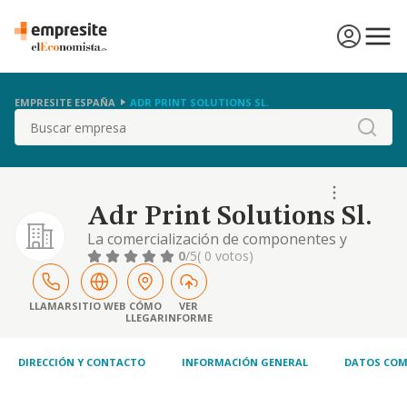
EMPRESITE ESPAÑA
ADR PRINT SOLUTIONS SL.
Buscar
Adr Print Solutions Sl.
La comercialización de componentes y
consumibles informáticos, hardware,
0
/5
( 0 votos)
software así como material de oficina,
mobiliario, artículos de fotografía, imagen y
sonido, material electrónico, todo tipo de
LLAMAR
SITIO WEB
CÓMO
VER
LLEGAR
INFORME
productos de luminotecnia avanzada,
diodos, emisores de luz (leds) y en general
toda clase de ...
DIRECCIÓN Y CONTACTO
INFORMACIÓN GENERAL
DATOS COM