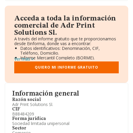
Acceda a toda la información
comercial de Adr Print
Solutions Sl.
A través del informe gratuito que te proporcionamos
desde Einforma, donde vas a encontrar:
Datos identificativos: Denominación, CIF,
Teléfono, Domicilio.
Informe Mercantil Completo (BORME).
Ver más
Gráficos de Evolución Ventas y Empleados.
Consejo de Administración y Administradores.
QUIERO MI INFORME GRATUITO
Directivos y Ejecutivos.
Accionistas.
Participaciones y Vinculaciones en otras empresas.
Artículos de prensa publicados sobre la empresa.
Información oficial y registral complementaria.
Información general
Razón social
Adr Print Solutions Sl.
CIF
B88484209
Forma jurídica
Sociedad limitada unipersonal
Sector
Comercio