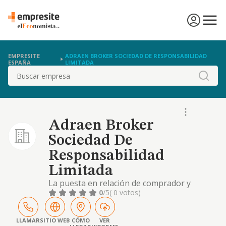
EMPRESITE
ADRAEN BROKER SOCIEDAD DE RESPONSABILIDAD
ESPAÑA
LIMITADA
Buscar
Adraen Broker
Sociedad De
Responsabilidad
Limitada
La puesta en relación de comprador y
vendedor o bien realizar actos de comercio
0
/5
( 0 votos)
por cuenta de sus comitentes, en todas las
fases de la comercialización de toda clase de
material eléctrico
LLAMAR
SITIO WEB
CÓMO
VER