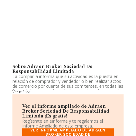
Sobre Adraen Broker Sociedad De
Responsabilidad Limitada
La compañía informa que su actividad es la puesta en
relación de comprador y vendedor o bien realizar actos
de comercio por cuenta de sus comitentes, en todas las
fases de la comercialización de toda clase de material
Ver más
eléctrico. La empresa aparece inscrita en el Registro
Mercantil como Sociedad Limitada. Su CNAE
corresponde a 4643 con código 'Comercio al por mayor
Ver el informe ampliado de Adraen
de aparatos electrodomésticos'. La empresa no tiene
Broker Sociedad De Responsabilidad
actividad en mercados exteriores.
Limitada ¡Es gratis!
Regístrate en eInforma y te regalamos el
La empresa española
Adraen Broker Sociedad de
Informe Ampliado de esta empresa.
Responsabilidad Limitada
, con CIF B91891937, está
VER INFORME AMPLIADO DE ADRAEN
situada en Calle Lorenzo Mercadante núm. 21, (41005),
BROKER SOCIEDAD DE