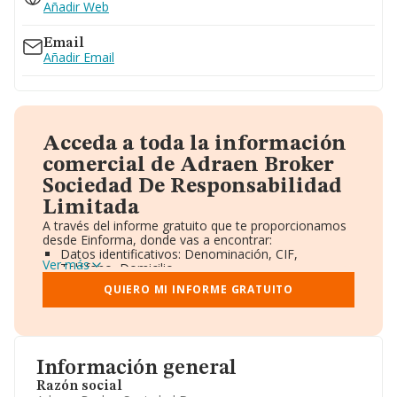
Añadir Web
Email
Añadir Email
Acceda a toda la información
comercial de Adraen Broker
Sociedad De Responsabilidad
Limitada
A través del informe gratuito que te proporcionamos
desde Einforma, donde vas a encontrar:
Datos identificativos: Denominación, CIF,
Ver más
Teléfono, Domicilio.
Informe Mercantil Completo (BORME).
QUIERO MI INFORME GRATUITO
Gráficos de Evolución Ventas y Empleados.
Consejo de Administración y Administradores.
Directivos y Ejecutivos.
Accionistas.
Participaciones y Vinculaciones en otras empresas.
Información general
Artículos de prensa publicados sobre la empresa.
Información oficial y registral complementaria.
Razón social