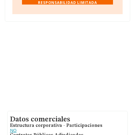
RESPONSABILIDAD LIMITADA
Sevilla, Andalucía.
Con los datos a disposición de INFORMA sobre 12.125
empresas pertenecientes al sector, en el ámbito
nacional la facturación alcanza la cifra de 10.817
millones de euros y se estima que el promedio de la
facturación entre todas las empresas es de 892 mil
euros. Respecto a la información de la provincia
(hablamos de Sevilla), en la base de datos INFORMA
constan 395 empresas, cuyas ventas han obtenido los
130 millones de euros. Para aportar ulterior información
de interés en el ámbito sectorial, los empleados de
media son 2. La antigüedad desde la constitución es de
19 años.
Datos comerciales
Estructura corporativa - Participaciones
NO