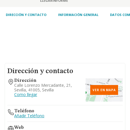
LLEGAR
INFORME
DIRECCIÓN Y CONTACTO
INFORMACIÓN GENERAL
DATOS COM
Dirección y contacto
Dirección
Calle Lorenzo Mercadante, 21,
Sevilla, 41005, Sevilla
VER EN MAPA
Como llegar
Teléfono
Añadir Teléfono
Web