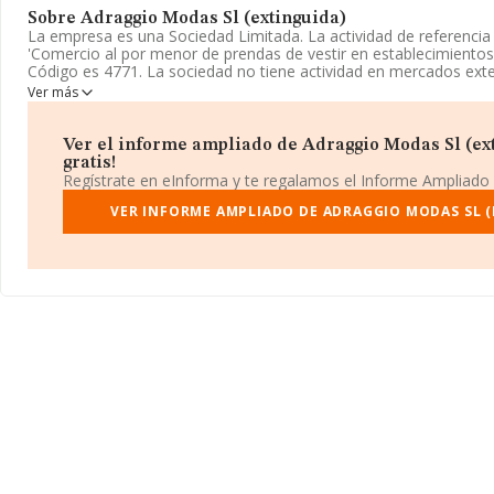
Sobre Adraggio Modas Sl (extinguida)
La empresa es una Sociedad Limitada. La actividad de referenci
'Comercio al por menor de prendas de vestir en establecimientos
Código es 4771. La sociedad no tiene actividad en mercados exte
Ver más
La sociedad
Adraggio Modas S.L (extinguida)
, CIF B29649530,
Avenida Simon Bolivar C. Com. Rosaleda núm. 48, (29011), en el 
Andalucía.
Ver el informe ampliado de Adraggio Modas Sl (ext
gratis!
En relación con el sector y disponiendo de los datos de hasta 22
Regístrate en eInforma y te regalamos el Informe Ampliado
ámbito nacional la facturación alcanza la cifra de 16.393 millone
de la facturación de ventas entre todas las compañías asciende a
VER INFORME AMPLIADO DE ADRAGGIO MODAS SL (
Respecto a la información de la provincia (hablamos de Málaga),
INFORMA constan 1074 empresas, con ventas de hasta 186 millon
de ampliar la información relativa a las compañías, la media de 
empresas es de 4; la media de antigüedad desde la constitución 