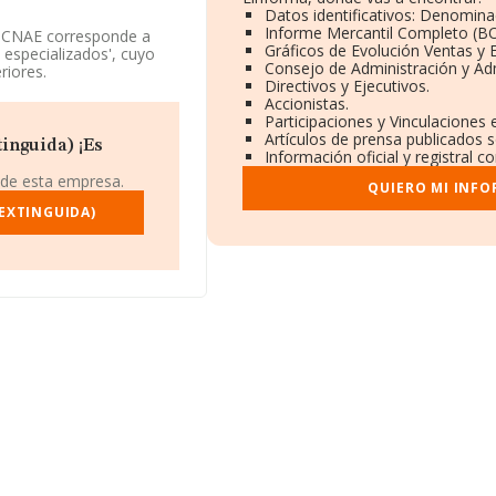
Datos identificativos: Denominac
Informe Mercantil Completo (B
a CNAE corresponde a
Gráficos de Evolución Ventas y
 especializados', cuyo
Consejo de Administración y Ad
riores.
Directivos y Ejecutivos.
Accionistas.
 tiene domicilio fiscal en
Participaciones y Vinculaciones
municipio de Málaga,
Artículos de prensa publicados 
inguida) ¡Es
Información oficial y registral 
.498 empresas, en el
 de esta empresa.
QUIERO MI INFO
s de euros y el promedio
 los 728 mil euros.
EXTINGUIDA)
 en la base de datos
es de euros. Con el fin
empleados de las
es de 18 años.