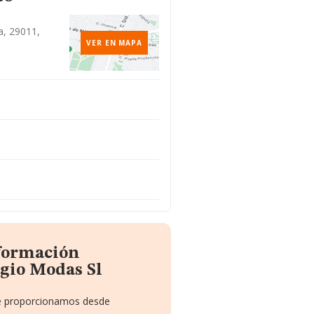
a, 29011,
VER EN MAPA
nformación
gio Modas Sl
 te proporcionamos desde