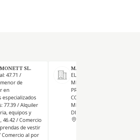
 MONETT SL.
MARIA JOSE CUELLAR SL
l: 47.71 /
EL COMERCIO TANTO AL PO
 menor de
MENOR COMO AL POR MAYO
r en
PRENDAS DE VESTIR,
s especializados
CONFECCION EN SERIE Y A
: 77.39 / Alquiler
MEDIDA DE PRENDAS DE VES
ria, equipos y
DISENO DE PRENDAS
MALAGA
, 46.42 / Comercio
prendas de vestir
 / Comercio al por