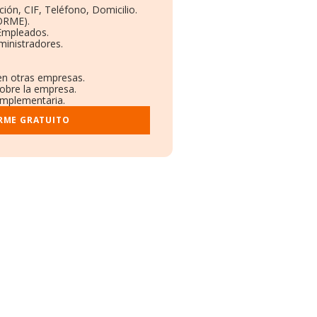
ión, CIF, Teléfono, Domicilio.
ORME).
 Empleados.
ministradores.
 en otras empresas.
sobre la empresa.
complementaria.
RME GRATUITO