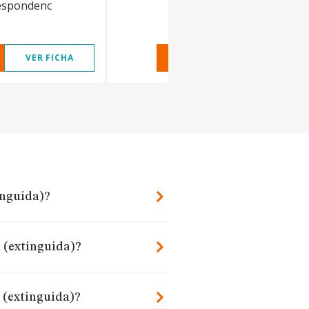
espondenc
VER FICHA
VER INFORME
VER FIC
inguida)?
l (extinguida)?
 (extinguida)?