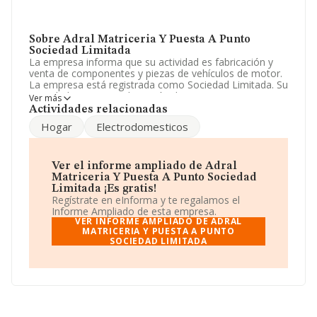
Sobre Adral Matriceria Y Puesta A Punto
Sociedad Limitada
La empresa informa que su actividad es fabricación y
venta de componentes y piezas de vehículos de motor.
La empresa está registrada como Sociedad Limitada. Su
actividad CNAE es 'Fabricación de otros componentes,
Ver más
piezas y accesorios para vehículos de motor' con
Actividades relacionadas
código 2932. La empresa es exportadora.
Hogar
Electrodomesticos
Según la Recomendación 2003/361/CE de la Comisión,
de 6 de mayo de 2003, sobre la definición de
microempresas, pequeñas y medianas empresas, la
Ver el informe ampliado de Adral
compañía entra en la categoría de empresas medianas.
Matriceria Y Puesta A Punto Sociedad
Conforme a la información disponible, se puede afirmar
Limitada ¡Es gratis!
que la compañía ha experimentado un retroceso
Regístrate en eInforma y te regalamos el
respecto al año anterior (2024). Ha experimentado un
Informe Ampliado de esta empresa.
descenso en ebitda del 354%. Ha decrecido un 17% en
VER INFORME AMPLIADO DE ADRAL
ventas y los beneficios se han reducido un 107%. Los
MATRICERIA Y PUESTA A PUNTO
SOCIEDAD LIMITADA
empleados han aumentado un 1% y atendiendo a los
datos disponibles en INFORMA, ese número ha estado
por encima de la media de sector.
Dentro del ranking de empresas elaborado por
INFORMA, atendiendo a los niveles de facturación de la
empresa, se destaca que: en 2025, la compañía ha