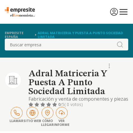
EMPRESITE
ADRAL MATRICERIA Y PUESTA A PUNTO SOCIEDAD
ESPAÑA
LIMITADA
Buscar
Adral Matriceria Y
Puesta A Punto
Sociedad Limitada
Fabricación y venta de componentes y piezas
de vehículos de motor.
0
/5
( 0 votos)
LLAMAR
SITIO WEB
CÓMO
VER
LLEGAR
INFORME