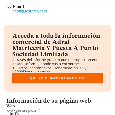
Email
adral@gestamp.com
Acceda a toda la información
comercial de Adral
Matriceria Y Puesta A Punto
Sociedad Limitada
A través del informe gratuito que te proporcionamos
desde Einforma, donde vas a encontrar:
Datos identificativos: Denominación, CIF,
Ver más
Teléfono, Domicilio.
Informe Mercantil Completo (BORME).
QUIERO MI INFORME GRATUITO
Gráficos de Evolución Ventas y Empleados.
Consejo de Administración y Administradores.
Directivos y Ejecutivos.
Accionistas.
Participaciones y Vinculaciones en otras empresas.
Informacion de su página web
Información de su página web
Artículos de prensa publicados sobre la empresa.
Información oficial y registral complementaria.
Web
www.gestamp.com/
Titulo