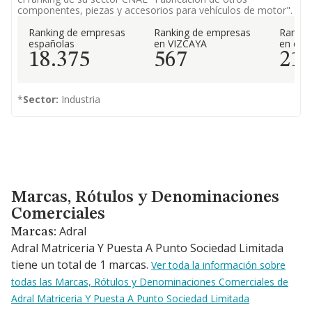
componentes, piezas y accesorios para vehículos de motor".
Ranking de empresas
Ranking de empresas
Rankin
españolas
en VIZCAYA
en el 
18.375
567
21
*
Sector:
Industria
Marcas, Rótulos y Denominaciones Comerciales
Marcas, Rótulos y Denominaciones
Comerciales
Adral
Marcas:
Adral Matriceria Y Puesta A Punto Sociedad Limitada
tiene un total de 1 marcas.
Ver toda la información sobre
todas las Marcas, Rótulos y Denominaciones Comerciales de
Adral Matriceria Y Puesta A Punto Sociedad Limitada