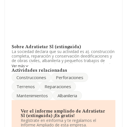
Sobre Adratietar Sl (extinguida)
La sociedad declara que su actividad es a). construcción
completa, reparación y conservación deedificaciones y
de obras civiles, albanilería y pequeños trabajos de
construcción en general. consolidacion, preparación de
Ver más
terrenos, demoliciones, perforaciones par. La empresa
Actividades relacionadas
es una Sociedad Limitada. La actividad de referencia
Construcciones
Perforaciones
CNAE corresponde a '%cnae%', cuyo Código es 4101.
La sociedad no tiene actividad en mercados exteriores.
Terrenos
Reparaciones
La compañía
Adratietar S.L (extinguida)
, CIF
Mantenimientos
Albanileria
B05221668, se encuentra en Avenida Castilla Y Leon
núm. 34, (05430), en el municipio de La Adrada, en Ávila,
Castilla-león.
Ver el informe ampliado de Adratietar
Con los datos a disposición de INFORMA sobre 188.948
Sl (extinguida) ¡Es gratis!
empresas pertenecientes al sector, la facturación en el
Regístrate en eInforma y te regalamos el
ámbito nacional alcanza los 36.783 millones de euros y
Informe Ampliado de esta empresa.