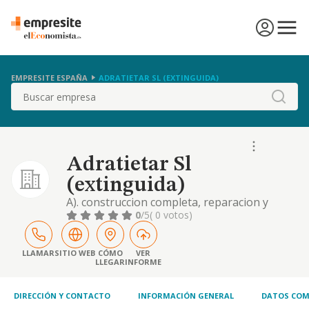
EMPRESITE ESPAÑA
ADRATIETAR SL (EXTINGUIDA)
Buscar
Adratietar Sl
(extinguida)
A). construccion completa, reparacion y
conservacion deedificaciones y de obras
0
/5
( 0 votos)
civiles, albanileria y pequenos trabajos de
construccion en general. consolidacion,
preparacion de terrenos, demoliciones,
LLAMAR
SITIO WEB
CÓMO
VER
LLEGAR
INFORME
perforaciones par
DIRECCIÓN Y CONTACTO
INFORMACIÓN GENERAL
DATOS COM