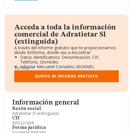
Acceda a toda la información
comercial de Adratietar Sl
(extinguida)
A través del informe gratuito que te proporcionamos
desde Einforma, donde vas a encontrar:
Datos identificativos: Denominación, CIF,
Teléfono, Domicilio.
Informe Mercantil Completo (BORME).
Ver más
Gráficos de Evolución Ventas y Empleados.
Consejo de Administración y Administradores.
QUIERO MI INFORME GRATUITO
Directivos y Ejecutivos.
Accionistas.
Participaciones y Vinculaciones en otras empresas.
Artículos de prensa publicados sobre la empresa.
Información oficial y registral complementaria.
Información general
Razón social
Adratietar Sl (extinguida)
CIF
B05221668
Forma jurídica
Sociedad limitada