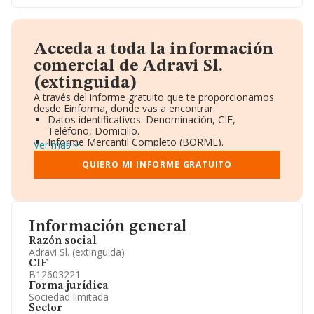
Acceda a toda la información
comercial de Adravi Sl.
(extinguida)
A través del informe gratuito que te proporcionamos
desde Einforma, donde vas a encontrar:
Datos identificativos: Denominación, CIF,
Teléfono, Domicilio.
Informe Mercantil Completo (BORME).
Ver más
Gráficos de Evolución Ventas y Empleados.
Consejo de Administración y Administradores.
QUIERO MI INFORME GRATUITO
Directivos y Ejecutivos.
Accionistas.
Participaciones y Vinculaciones en otras empresas.
Artículos de prensa publicados sobre la empresa.
Información oficial y registral complementaria.
Información general
Razón social
Adravi Sl. (extinguida)
CIF
B12603221
Forma jurídica
Sociedad limitada
Sector