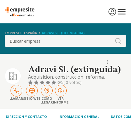
EMPRESITE ESPAÑA
ADRAVI SL. (EXTINGUIDA)
Buscar
Adravi Sl. (extinguida)
Adquisicion, construccion, reforma,
urbanizacion, tenencia, arrendamiento,
0
/5
( 0 votos)
promocion y venta de parcelas, fincas, e
inmuebles de naturaleza rustica o urbana.
queda excluido el arrendamiento financiero
LLAMAR
SITIO WEB
CÓMO
VER
LLEGAR
INFORME
o "leasing". cultiv
DIRECCIÓN Y CONTACTO
INFORMACIÓN GENERAL
DATOS COM