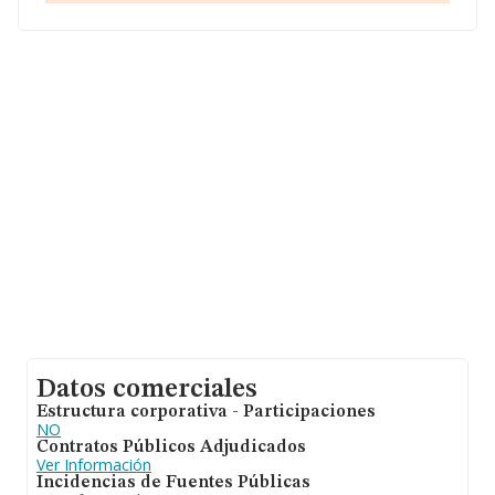
2019. Respecto a la información de la provincia
(hablamos de Castellón), en la base de datos INFORMA
constan 1375 empresas, con ventas en 2019 de hasta
140 millones de euros. Con el fin de ampliar la
información relativa a las compañías, la antigüedad
desde la constitución es de 24 años. La media de
empleados de las empresas es de 1.
Datos comerciales
Estructura corporativa - Participaciones
NO
Contratos Públicos Adjudicados
Ver Información
Incidencias de Fuentes Públicas