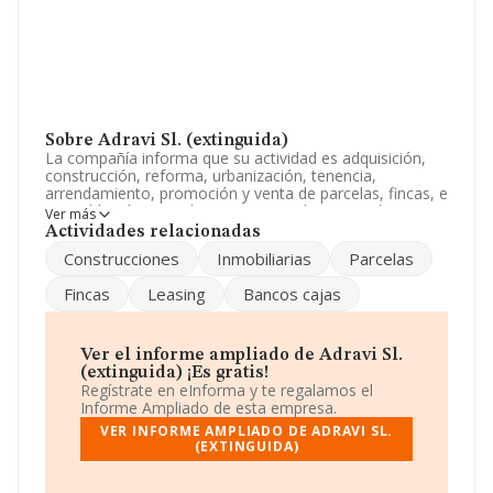
Sobre Adravi Sl. (extinguida)
La compañía informa que su actividad es adquisición,
construcción, reforma, urbanización, tenencia,
arrendamiento, promoción y venta de parcelas, fincas, e
inmuebles de naturaleza rustica o urbana. queda
Ver más
excluido el arrendamiento financiero o leasing. cultiv. La
Actividades relacionadas
sociedad está registrada como Sociedad Limitada. La
Construcciones
Inmobiliarias
Parcelas
actividad de referencia CNAE corresponde a 'Alquiler de
bienes inmobiliarios por cuenta propia', cuyo Código es
Fincas
Leasing
Bancos cajas
6820. La compañía no tiene actividad en mercados
exteriores.
La compañía
Adravi S.L. (extinguida)
, con número de
Ver el informe ampliado de Adravi Sl.
identificación fiscal B12603221, está situada en Calle
(extinguida) ¡Es gratis!
Ausias March núm. 11 1 B, (12540), Vila-real, en
Regístrate en eInforma y te regalamos el
Castellón, Comunidad Valenciana.
Informe Ampliado de esta empresa.
VER INFORME AMPLIADO DE ADRAVI SL.
En relación con el sector y disponiendo de los datos de
(EXTINGUIDA)
hasta 132.555 empresas, a nivel nacional la facturación
asciende a 22.737 millones de euros y la media entre
todas las compañías es de 171 mil euros de ventas en