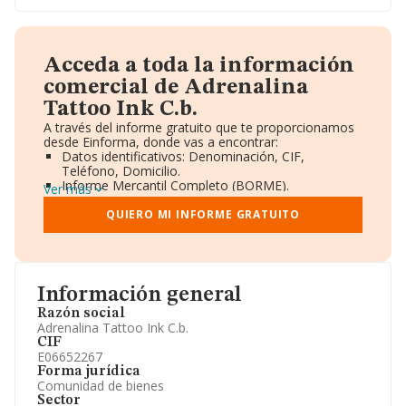
Acceda a toda la información
comercial de Adrenalina
Tattoo Ink C.b.
A través del informe gratuito que te proporcionamos
desde Einforma, donde vas a encontrar:
Datos identificativos: Denominación, CIF,
Teléfono, Domicilio.
Informe Mercantil Completo (BORME).
Ver más
Gráficos de Evolución Ventas y Empleados.
Consejo de Administración y Administradores.
QUIERO MI INFORME GRATUITO
Directivos y Ejecutivos.
Accionistas.
Participaciones y Vinculaciones en otras empresas.
Artículos de prensa publicados sobre la empresa.
Información oficial y registral complementaria.
Información general
Razón social
Adrenalina Tattoo Ink C.b.
CIF
E06652267
Forma jurídica
Comunidad de bienes
Sector