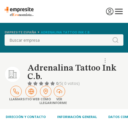
EMPRESITE ESPAÑA
ADRENALINA TATTOO INK C.B.
Buscar
Adrenalina Tattoo Ink
C.b.
0
/5
( 0 votos)
LLAMAR
SITIO WEB
CÓMO
VER
LLEGAR
INFORME
DIRECCIÓN Y CONTACTO
INFORMACIÓN GENERAL
DATOS COM