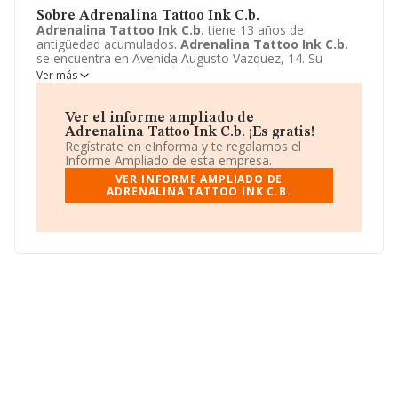
Sobre Adrenalina Tattoo Ink C.b.
Adrenalina Tattoo Ink C.b.
tiene 13 años de
antigüedad acumulados.
Adrenalina Tattoo Ink C.b.
se encuentra en Avenida Augusto Vazquez, 14. Su
actividad CNAE está incluida en 9699 - Otros servicios
Ver más
personales n.c.o.p..
Adrenalina Tattoo Ink C.b.
está
registrada como Comunidad de bienes.
Ver el informe ampliado de
Adrenalina Tattoo Ink C.b. ¡Es gratis!
Regístrate en eInforma y te regalamos el
Informe Ampliado de esta empresa.
VER INFORME AMPLIADO DE
ADRENALINA TATTOO INK C.B.