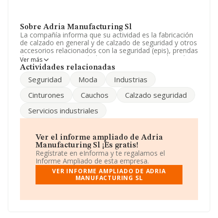
Sobre Adria Manufacturing Sl
La compañía informa que su actividad es la fabricación
de calzado en general y de calzado de seguridad y otros
accesorios relacionados con la seguridad (epis), prendas
de vestir, cinturones, bolsos y carteras, tanto de piel
Ver más
como de caucho, materias plasticas,. La empresa está
Actividades relacionadas
registrada como Sociedad Limitada. La actividad de
Seguridad
Moda
Industrias
referencia CNAE corresponde a 'Fabricación de calzado',
cuyo Código es 1520. La sociedad no tiene actividad en
Cinturones
Cauchos
Calzado seguridad
mercados exteriores.
Servicios industriales
La empresa española
Adria Manufacturing S.L
, con
CIF B26387159, se encuentra en Avenida Logroño núm.
13, (26580), Arnedo, La Rioja.
Ver el informe ampliado de Adria
En base a la información de la que dispone INFORMA
Manufacturing Sl ¡Es gratis!
sobre 7.685 compañías, en el ámbito nacional la
Regístrate en eInforma y te regalamos el
facturación alcanza la cifra de 2.567 millones de euros y
Informe Ampliado de esta empresa.
la media entre todas las compañías es de 334 mil euros
VER INFORME AMPLIADO DE ADRIA
de ventas. Teniendo en cuenta la información sobre La
MANUFACTURING SL
Rioja, en la base de datos de INFORMA aparecen 201
empresas, cuyas ventas han obtenido los 478 millones
de euros. Con el fin de ampliar la información relativa a
las compañías, la media de empleados de las empresas
es de 3. La antigüedad desde la constitución es de 18