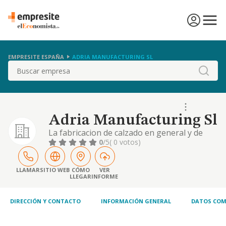
EMPRESITE ESPAÑA
ADRIA MANUFACTURING SL
Buscar
Adria Manufacturing Sl
La fabricacion de calzado en general y de
calzado de seguridad y otros accesorios
0
/5
( 0 votos)
relacionados con la seguridad (epis),
prendas de vestir, cinturones, bolsos y
carteras, tanto de piel como de caucho,
LLAMAR
SITIO WEB
CÓMO
VER
LLEGAR
INFORME
materias plasticas,
DIRECCIÓN Y CONTACTO
INFORMACIÓN GENERAL
DATOS COM