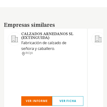
Empresas similares
Empresas similares
CALZADOS ARNEDANOS SL
(EXTINGUIDA)
Fabricación de calzado de
F
señora y caballero.
c
RIOJA
VER INFORME
VER FICHA