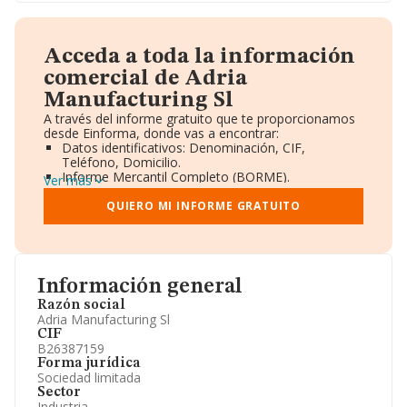
Acceda a toda la información
comercial de Adria
Manufacturing Sl
A través del informe gratuito que te proporcionamos
desde Einforma, donde vas a encontrar:
Datos identificativos: Denominación, CIF,
Teléfono, Domicilio.
Informe Mercantil Completo (BORME).
Ver más
Gráficos de Evolución Ventas y Empleados.
Consejo de Administración y Administradores.
QUIERO MI INFORME GRATUITO
Directivos y Ejecutivos.
Accionistas.
Participaciones y Vinculaciones en otras empresas.
Artículos de prensa publicados sobre la empresa.
Información oficial y registral complementaria.
Información general
Razón social
Adria Manufacturing Sl
CIF
B26387159
Forma jurídica
Sociedad limitada
Sector
Industria