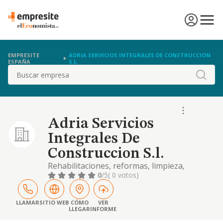
EMPRESITE
ADRIA SERVICIOS INTEGRALES DE CONSTRUCCION
ESPAÑA
S.L.
Buscar
Adria Servicios
Integrales De
Construccion S.l.
Rehabilitaciones, reformas, limpieza,
saneamiento, impermeabilizacion y varios de
0
/5
( 0 votos)
fachadas con alpinistas de obra. trabajos
verticales en general
LLAMAR
SITIO WEB
CÓMO
VER
LLEGAR
INFORME