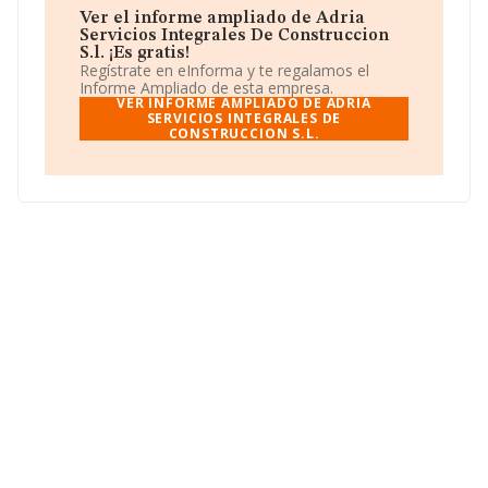
hasta 11.247 empresas, a nivel nacional la facturación
Ver el informe ampliado de Adria
asciende a 4.064 millones de euros y el promedio de la
Servicios Integrales De Construccion
facturación de ventas entre todas las compañías
S.l. ¡Es gratis!
asciende a los 361 mil euros. Respecto a la información
Regístrate en eInforma y te regalamos el
de la provincia (hablamos de Madrid), en la base de
Informe Ampliado de esta empresa.
datos INFORMA constan 1234 empresas, cuyas ventas
VER INFORME AMPLIADO DE ADRIA
han obtenido los 708 millones de euros. Para aportar
SERVICIOS INTEGRALES DE
CONSTRUCCION S.L.
ulterior información de interés en el ámbito sectorial, la
antigüedad alcanza los 21 años desde la constitución.
La media de empleados es de 3.