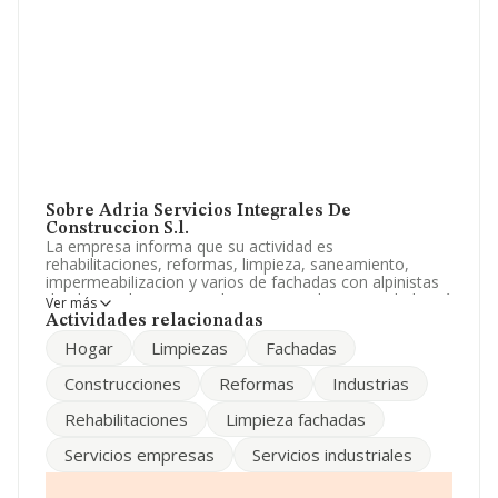
Sobre Adria Servicios Integrales De
Construccion S.l.
La empresa informa que su actividad es
rehabilitaciones, reformas, limpieza, saneamiento,
impermeabilizacion y varios de fachadas con alpinistas
de obra. trabajos verticales en general. La sociedad está
Ver más
inscrita en el Registro Mercantil como Sociedad
Actividades relacionadas
Limitada. Su CNAE corresponde a 4312 con código
Hogar
Limpiezas
Fachadas
'Preparación de terrenos'. La sociedad no tiene actividad
en mercados exteriores.
Construcciones
Reformas
Industrias
La empresa española
Adria Servicios Integrales de
Rehabilitaciones
Limpieza fachadas
Construcción S.L
, con NIF B84837020, está situada en
Calle Mar De Las Antillas núm. 13 Plt 1 D, (28033), en el
Servicios empresas
Servicios industriales
municipio de Madrid, Madrid.
En relación con el sector y disponiendo de los datos de