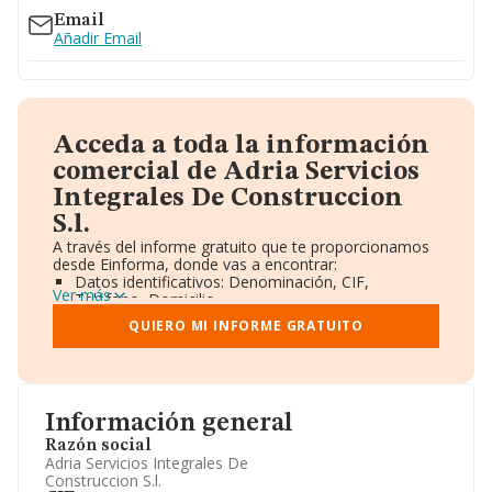
Email
Añadir Email
Acceda a toda la información
comercial de Adria Servicios
Integrales De Construccion
S.l.
A través del informe gratuito que te proporcionamos
desde Einforma, donde vas a encontrar:
Datos identificativos: Denominación, CIF,
Ver más
Teléfono, Domicilio.
Informe Mercantil Completo (BORME).
QUIERO MI INFORME GRATUITO
Gráficos de Evolución Ventas y Empleados.
Consejo de Administración y Administradores.
Directivos y Ejecutivos.
Accionistas.
Participaciones y Vinculaciones en otras empresas.
Información general
Artículos de prensa publicados sobre la empresa.
Información oficial y registral complementaria.
Razón social
Adria Servicios Integrales De
Construccion S.l.