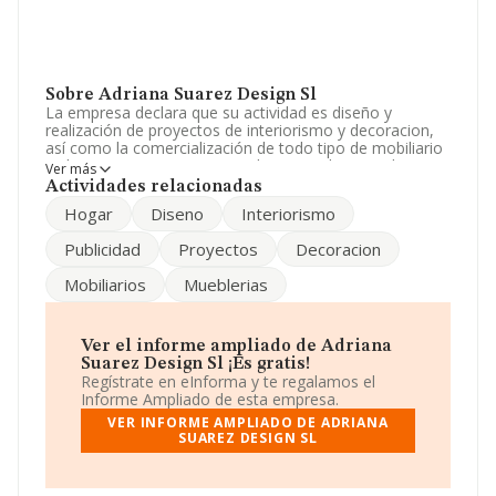
Sobre Adriana Suarez Design Sl
La empresa declara que su actividad es diseño y
realización de proyectos de interiorismo y decoracion,
así como la comercialización de todo tipo de mobiliario
y elementos necesarios para la materializacion de
Ver más
dichos proyectos. La empresa aparece inscrita en el
Actividades relacionadas
Registro Mercantil como Sociedad Limitada. Su
Hogar
Diseno
Interiorismo
actividad CNAE es '%cnae%' con código 4755. La
empresa no tiene actividad en mercados exteriores.
Publicidad
Proyectos
Decoracion
La empresa
Adriana Suarez Design S.L
, B24591331,
Mobiliarios
Mueblerias
se encuentra en Calle Hamburgo Pg Ind El Bierzo,
(24404), Ponferrada, en León, Castilla-león.
En base a la información de la que dispone INFORMA
Ver el informe ampliado de Adriana
sobre 25.538 compañías, la facturación en el ámbito
Suarez Design Sl ¡Es gratis!
nacional alcanza los 8.191 millones de euros y en 2009
Regístrate en eInforma y te regalamos el
la media de facturación de ventas entre todas las
Informe Ampliado de esta empresa.
compañías alcanza los 320 mil euros. En cuanto a la
VER INFORME AMPLIADO DE ADRIANA
información relativa a la provincia de León, en la base
SUAREZ DESIGN SL
de datos de INFORMA aparecen 242 empresas, cuyas
ventas en 2009 han alcanzado los 20 millones de euros.
Finalmente, para completar los datos de sector, en