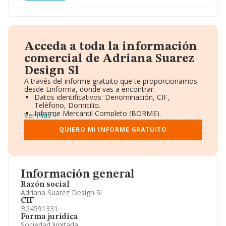
Acceda a toda la información
comercial de Adriana Suarez
Design Sl
A través del informe gratuito que te proporcionamos
desde Einforma, donde vas a encontrar:
Datos identificativos: Denominación, CIF,
Teléfono, Domicilio.
Informe Mercantil Completo (BORME).
Ver más
Gráficos de Evolución Ventas y Empleados.
Consejo de Administración y Administradores.
QUIERO MI INFORME GRATUITO
Directivos y Ejecutivos.
Accionistas.
Participaciones y Vinculaciones en otras empresas.
Artículos de prensa publicados sobre la empresa.
Información oficial y registral complementaria.
Información general
Razón social
Adriana Suarez Design Sl
CIF
B24591331
Forma jurídica
Sociedad limitada