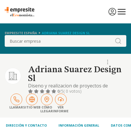
EMPRESITE ESPAÑA
ADRIANA SUAREZ DESIGN SL
Buscar
Adriana Suarez Design
Sl
Diseno y realizacion de proyectos de
interiorismo y decoracion, asi como la
0
/5
( 0 votos)
comercializacion de todo tipo de mobiliario y
elementos necesarios para la
materializacion de dichos proyectos.
LLAMAR
SITIO WEB
CÓMO
VER
LLEGAR
INFORME
DIRECCIÓN Y CONTACTO
INFORMACIÓN GENERAL
DATOS COM