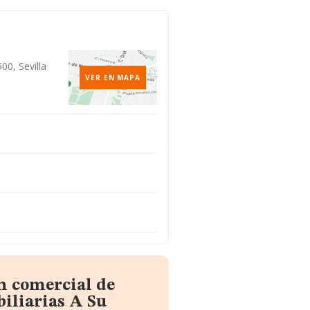
00, Sevilla
VER EN MAPA
n comercial de
iliarias A Su