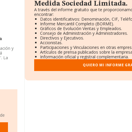
Medida Sociedad Limitada.
A través del informe gratuito que te proporciona
encontrar:
Datos identificativos: Denominación, CIF, Teléfo
Informe Mercantil Completo (BORME).
Gráficos de Evolución Ventas y Empleados.
Consejo de Administración y Administradores.
Directivos y Ejecutivos.
a
Accionistas.
Participaciones y Vinculaciones en otras empres
ación y
Artículos de prensa publicados sobre la empresa
tá
Información oficial y registral complementaria.
. La
QUIERO MI INFORME GR
u
cal en
De
948
ones de
ión
A
 de
os 1.238
 el
os. La