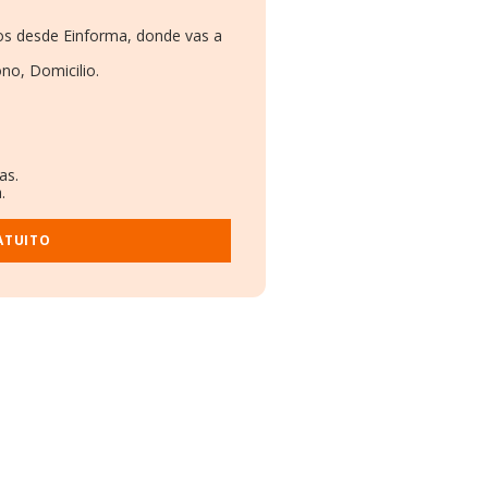
mos desde Einforma, donde vas a
no, Domicilio.
as.
.
ATUITO