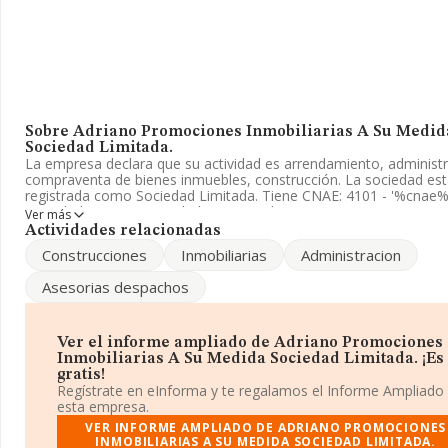
Sobre Adriano Promociones Inmobiliarias A Su Medid
Sociedad Limitada.
La empresa declara que su actividad es arrendamiento, administr
compraventa de bienes inmuebles, construcción. La sociedad es
registrada como Sociedad Limitada. Tiene CNAE: 4101 - '%cnae%'
sociedad no tiene actividad en mercados exteriores.
Ver más
Actividades relacionadas
La empresa española
Adriano Promociones Inmobiliarias A S
Construcciones
Inmobiliarias
Administracion
Medida Sociedad Limitada
, CIF B91419077, tiene domicilio fis
Plaza La Plazuela núm. 3 5 A, (41500), en el municipio de Alcalá 
Asesorias despachos
Guadaira, Sevilla, Andalucía.
En base a la información de la que dispone INFORMA sobre 188.
compañías, a nivel nacional la facturación asciende a 36.783 mill
Ver el informe ampliado de Adriano Promociones
euros y el promedio de la facturación de ventas entre todas las
Inmobiliarias A Su Medida Sociedad Limitada. ¡Es
compañías asciende a los 194 mil euros. En cuanto a la informac
gratis!
relativa a la provincia de Sevilla, en la base de datos de INFORM
Regístrate en eInforma y te regalamos el Informe Ampliado
aparecen 6869 empresas, cuyas ventas en 2005 han alcanzado l
esta empresa.
millones de euros. Para aportar ulterior información de interés en
VER INFORME AMPLIADO DE ADRIANO PROMOCIONES
ámbito sectorial, la antigüedad desde la constitución es de 17 añ
INMOBILIARIAS A SU MEDIDA SOCIEDAD LIMITADA.