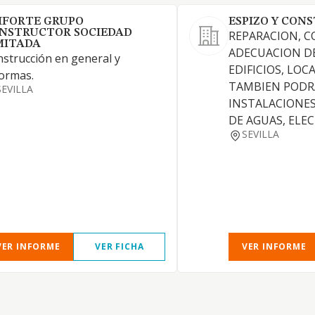
IFORTE GRUPO
ESPIZO Y CON
NSTRUCTOR SOCIEDAD
REPARACION, 
MITADA
ADECUACION DE
strucción en general y
EDIFICIOS, LOC
ormas.
TAMBIEN PODRA
SEVILLA
INSTALACIONE
DE AGUAS, ELEC
SEVILLA
VER INFORME
VER FICHA
VER INFORME