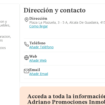
Dirección y contacto
Dirección
ion y
Plaza La Plazuela, 3 - 5 A, Alcala De Guadaira, 415
uebles,
Como llegar
racion,
es
Teléfono
Añadir Teléfono
cios
Web
Añadir Web
Email
Añadir Email
Acceda a toda la informació
Adriano Promociones Inmob