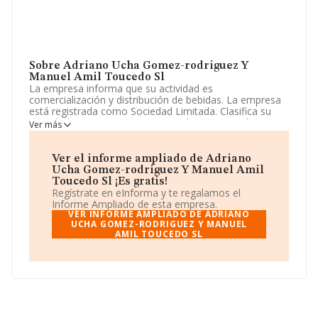
Sobre Adriano Ucha Gomez-rodriguez Y
Manuel Amil Toucedo Sl
La empresa informa que su actividad es
comercialización y distribución de bebidas. La empresa
está registrada como Sociedad Limitada. Clasifica su
actividad CNAE como 'Comercio al por mayor de
Ver más
bebidas', código 4634. La sociedad no tiene actividad en
mercados exteriores.
Ver el informe ampliado de Adriano
La sociedad española
Adriano Ucha Gómez-
Ucha Gomez-rodriguez Y Manuel Amil
rodriguez y Manuel Amil Toucedo S.L
, con número
Toucedo Sl ¡Es gratis!
de identificación fiscal B36132322, tiene domicilio fiscal
Regístrate en eInforma y te regalamos el
en Calle A Ponte, (36860), en el municipio de
Informe Ampliado de esta empresa.
Ponteareas, Pontevedra, Galicia.
VER INFORME AMPLIADO DE ADRIANO
UCHA GOMEZ-RODRIGUEZ Y MANUEL
AMIL TOUCEDO SL
En relación con el sector y disponiendo de los datos de
hasta 10.351 empresas, la facturación en el ámbito
nacional alcanza los 16.817 millones de euros y la media
entre todas las compañías es de 1 millón de euros de
ventas. En relación con la información de la provincia de
Pontevedra, en la base de datos INFORMA constan 246
empresas, cuyas ventas han alcanzado los 152 millones
de euros. Por último, con el fin de ampliar la