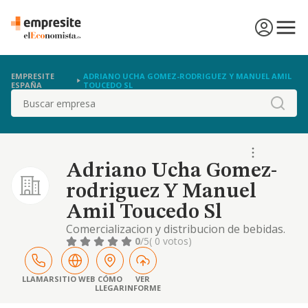
EMPRESITE
ADRIANO UCHA GOMEZ-RODRIGUEZ Y MANUEL AMIL
ESPAÑA
TOUCEDO SL
Buscar
Adriano Ucha Gomez-
rodriguez Y Manuel
Amil Toucedo Sl
Comercializacion y distribucion de bebidas.
0
/5
( 0 votos)
LLAMAR
SITIO WEB
CÓMO
VER
LLEGAR
INFORME