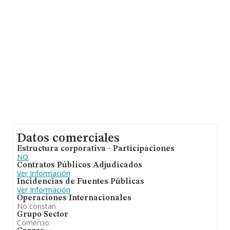
información relativa al ámbito de la empresa, la
antigüedad desde la constitución es de 18 años. La
media de empleados es de 4.
Datos comerciales
Estructura corporativa - Participaciones
NO
Contratos Públicos Adjudicados
Ver Información
Incidencias de Fuentes Públicas
Ver Información
Operaciones Internacionales
No constan
Grupo Sector
Comercio