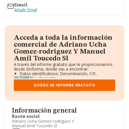
Email
Añadir Email
Acceda a toda la información
comercial de Adriano Ucha
Gomez-rodriguez Y Manuel
Amil Toucedo Sl
A través del informe gratuito que te proporcionamos
desde Einforma, donde vas a encontrar:
Datos identificativos: Denominación, CIF,
Ver más
Teléfono, Domicilio.
Informe Mercantil Completo (BORME).
QUIERO MI INFORME GRATUITO
Gráficos de Evolución Ventas y Empleados.
Consejo de Administración y Administradores.
Directivos y Ejecutivos.
Accionistas.
Participaciones y Vinculaciones en otras empresas.
Información general
Artículos de prensa publicados sobre la empresa.
Información oficial y registral complementaria.
Razón social
Adriano Ucha Gomez-rodriguez Y
Manuel Amil Toucedo Sl