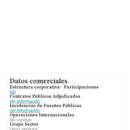
de interés en el ámbito sectorial, la antigüedad desde la
constitución es de 14 años. Los empleados de media
son 1.
Datos comerciales
Estructura corporativa - Participaciones
NO
Contratos Públicos Adjudicados
Ver Información
Incidencias de Fuentes Públicas
Ver Información
Operaciones Internacionales
No constan
Grupo Sector
Otros servicios