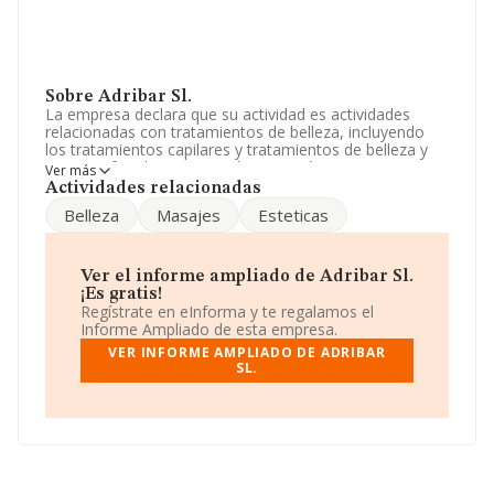
Sobre Adribar Sl.
La empresa declara que su actividad es actividades
relacionadas con tratamientos de belleza, incluyendo
los tratamientos capilares y tratamientos de belleza y
estetica, faciales y corporales, cosméticos, masajes,
Ver más
manicura. La empresa está registrada como Sociedad
Actividades relacionadas
Limitada. Clasifica su actividad CNAE como '%cnae%',
Belleza
Masajes
Esteticas
código 9621. La empresa no tiene actividad en
mercados exteriores.
La empresa
Adribar S.L
, con CIF B85783694, tiene su
Ver el informe ampliado de Adribar Sl.
domicilio social establecido en Avenida Doctor Marañon
¡Es gratis!
núm. 2 Loc, (28220), en el municipio de Majadahonda,
Regístrate en eInforma y te regalamos el
Madrid.
Informe Ampliado de esta empresa.
VER INFORME AMPLIADO DE ADRIBAR
En relación con el sector y disponiendo de los datos de
SL.
hasta 27.497 empresas, en el ámbito nacional la
facturación alcanza la cifra de 868 millones de euros y la
media de facturación de ventas entre todas las
compañías alcanza los 31 mil euros. En relación con la
información de la provincia de Madrid, en la base de
datos INFORMA constan 7667 empresas, con ventas de
278 millones de euros. Para aportar ulterior información