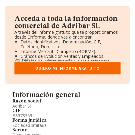
Acceda a toda la información
comercial de Adribar Sl.
A través del informe gratuito que te proporcionamos
desde Einforma, donde vas a encontrar:
Datos identificativos: Denominación, CIF,
Teléfono, Domicilio.
Informe Mercantil Completo (BORME).
Gráficos de Evolución Ventas y Empleados.
Ver más
Consejo de Administración y Administradores.
Directivos y Ejecutivos.
QUIERO MI INFORME GRATUITO
Accionistas.
Participaciones y Vinculaciones en otras empresas.
Artículos de prensa publicados sobre la empresa.
Información oficial y registral complementaria.
Información general
Razón social
Adribar Sl.
CIF
B85783694
Forma jurídica
Sociedad limitada
Sector
Otros servicios