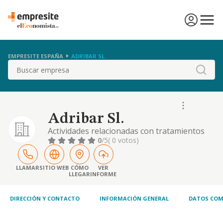
EMPRESITE ESPAÑA
ADRIBAR SL.
Buscar
Adribar Sl.
Actividades relacionadas con tratamientos
de belleza, incluyendo los tratamientos
0
/5
( 0 votos)
capilares y tratamientos de belleza y
estetica, faciales y corporales, cosmeticos,
masajes, manicura.
LLAMAR
SITIO WEB
CÓMO
VER
LLEGAR
INFORME
DIRECCIÓN Y CONTACTO
INFORMACIÓN GENERAL
DATOS COM