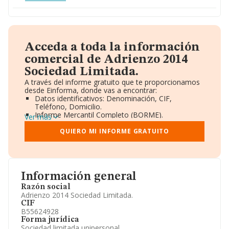
Acceda a toda la información
comercial de Adrienzo 2014
Sociedad Limitada.
A través del informe gratuito que te proporcionamos
desde Einforma, donde vas a encontrar:
Datos identificativos: Denominación, CIF,
Teléfono, Domicilio.
Informe Mercantil Completo (BORME).
Ver más
Gráficos de Evolución Ventas y Empleados.
Consejo de Administración y Administradores.
QUIERO MI INFORME GRATUITO
Directivos y Ejecutivos.
Accionistas.
Participaciones y Vinculaciones en otras empresas.
Artículos de prensa publicados sobre la empresa.
Información oficial y registral complementaria.
Información general
Razón social
Adrienzo 2014 Sociedad Limitada.
CIF
B55624928
Forma jurídica
Sociedad limitada unipersonal