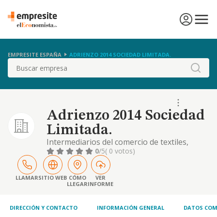
EMPRESITE ESPAÑA
ADRIENZO 2014 SOCIEDAD LIMITADA.
Buscar
Adrienzo 2014 Sociedad
Limitada.
Intermediarios del comercio de textiles,
prendas de vestir y calzado su comercio al
0
/5
( 0 votos)
por mayor y menor. actividades de jardineria
LLAMAR
SITIO WEB
CÓMO
VER
LLEGAR
INFORME
DIRECCIÓN Y CONTACTO
INFORMACIÓN GENERAL
DATOS COM