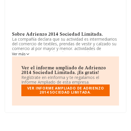
Sobre Adrienzo 2014 Sociedad Limitada.
La compañía declara que su actividad es intermediarios
del comercio de textiles, prendas de vestir y calzado su
comercio al por mayor y menor. actividades de
jardineria. La sociedad está inscrita en el Registro
Ver más
Mercantil como Sociedad Limitada. Su CNAE
corresponde a 4616 con código 'Intermediarios del
comercio de textiles, prendas de vestir, peletería,
Ver el informe ampliado de Adrienzo
calzado y artículos de cuero'. La compañía no tiene
2014 Sociedad Limitada. ¡Es gratis!
actividad en mercados exteriores.
Regístrate en eInforma y te regalamos el
Informe Ampliado de esta empresa.
La empresa española
Adrienzo 2014 Sociedad
VER INFORME AMPLIADO DE ADRIENZO
Limitada
, con número de identificación fiscal
2014 SOCIEDAD LIMITADA.
B55624928, se encuentra en Avenida Pompeu Fabra
núm. 4, (43830), en el municipio de Torredembarra,
Tarragona, Cataluña.
En relación con el sector y disponiendo de los datos de
hasta 3.944 empresas, a nivel nacional la facturación
asciende a 1.249 millones de euros y el promedio de la
facturación de ventas entre todas las compañías