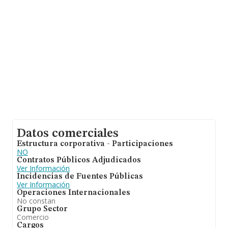
asciende a los 316 mil euros. Teniendo en cuenta la
información sobre Tarragona, en la base de datos de
INFORMA aparecen 43 empresas, con ventas de hasta
2 millones de euros. Para aportar ulterior información
de interés en el ámbito sectorial, la antigüedad alcanza
los 14 años desde la constitución. La media de
empleados es de 2.
Datos comerciales
Estructura corporativa - Participaciones
NO
Contratos Públicos Adjudicados
Ver Información
Incidencias de Fuentes Públicas
Ver Información
Operaciones Internacionales
No constan
Grupo Sector
Comercio
Cargos