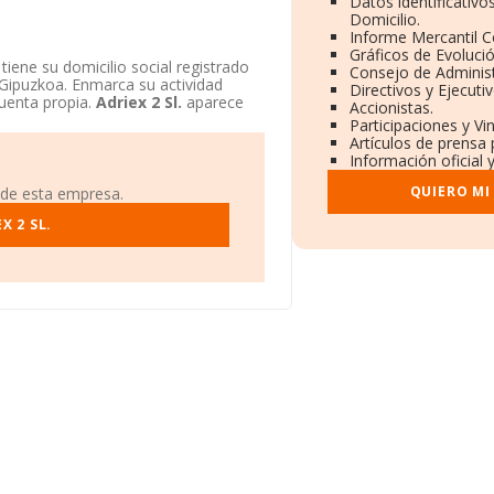
Datos identificativ
Domicilio.
Informe Mercantil 
Gráficos de Evoluci
tiene su domicilio social registrado
Consejo de Administ
Gipuzkoa. Enmarca su actividad
Directivos y Ejecutiv
cuenta propia.
Adriex 2 Sl.
aparece
Accionistas.
Participaciones y V
Artículos de prensa
Información oficial 
QUIERO MI
 de esta empresa.
X 2 SL.