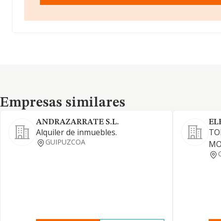
Empresas similares
Empresas similares
ANDRAZARRATE S.L.
EL
Alquiler de inmuebles.
TO
GUIPUZCOA
MO