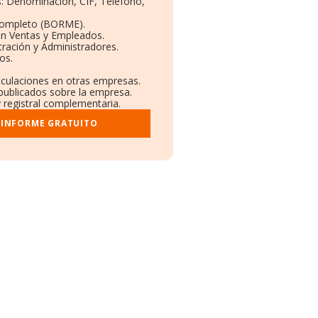
os: Denominación, CIF, Teléfono,
Completo (BORME).
ón Ventas y Empleados.
ración y Administradores.
os.
inculaciones en otras empresas.
 publicados sobre la empresa.
y registral complementaria.
 INFORME GRATUITO