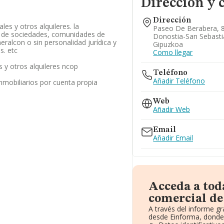
Dirección y 
Dirección
ales y otros alquileres. la
Paseo De Berabera, 84
po de sociedades, comunidades de
Donostia-San Sebasti
eralcon o sin personalidad jurídica y
Gipuzkoa
s. etc
Como llegar
es y otros alquileres ncop
Teléfono
Añadir Teléfono
inmobiliarios por cuenta propia
Web
Añadir Web
Email
Añadir Email
Acceda a tod
comercial de 
A través del informe g
desde Einforma, donde 