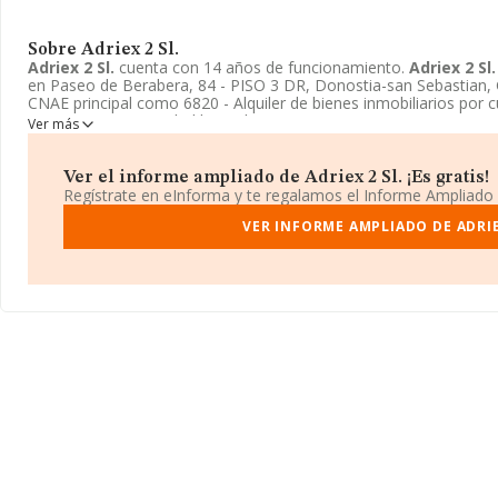
Sobre Adriex 2 Sl.
Adriex 2 Sl.
cuenta con 14 años de funcionamiento.
Adriex 2 Sl.
en Paseo de Berabera, 84 - PISO 3 DR, Donostia-san Sebastian, 
CNAE principal como 6820 - Alquiler de bienes inmobiliarios por 
inscrita como Sociedad limitada.
Ver más
Ver el informe ampliado de Adriex 2 Sl. ¡Es gratis!
Regístrate en eInforma y te regalamos el Informe Ampliado
VER INFORME AMPLIADO DE ADRIE