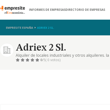
INFORMES DE EMPRESAS
DIRECTORIO DE EMPRESAS
EMPRESITE ESPAÑA
ADRIEX 2 SL.
Adriex 2 Sl.
Alquiler de locales industriales y otros alquileres. l
comunidades de bienes o entidades en generalcon o 
0
/5
( 0 votos)
mismas. etc