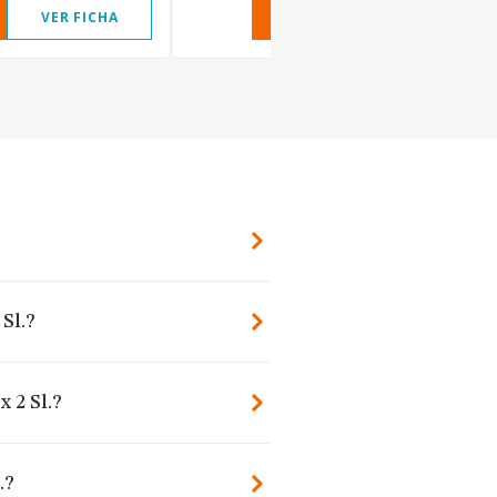
VER FICHA
VER INFORME
VER FIC
 Sl.?
 2 Sl.?
.?