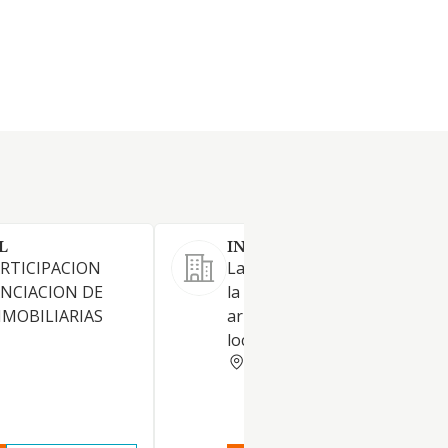
L
INVERGACO SL.
RTICIPACION
La sociedad tiene por objeto 
ANCIACION DE
la compraventa, tenencia, uso
NMOBILIARIAS
arrendamiento de terrenos,
locales de negocio y vivienda
GUIPUZCOA