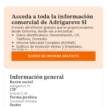
Acceda a toda la información
comercial de Adrigareve Sl
A través del informe gratuito que te proporcionamos
desde Einforma, donde vas a encontrar:
Datos identificativos: Denominación, CIF,
Teléfono, Domicilio.
Informe Mercantil Completo (BORME).
Gráficos de Evolución Ventas y Empleados.
Ver más
Consejo de Administración y Administradores.
Directivos y Ejecutivos.
QUIERO MI INFORME GRATUITO
Accionistas.
Participaciones y Vinculaciones en otras empresas.
Artículos de prensa publicados sobre la empresa.
Información oficial y registral complementaria.
Información general
Razón social
Adrigareve Sl
CIF
B38492138
Forma jurídica
Sociedad limitada
Sector