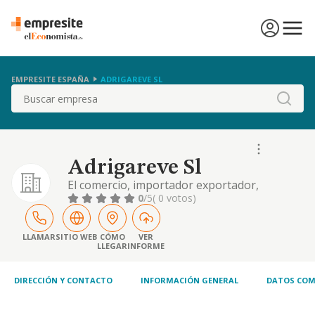
EMPRESITE ESPAÑA
ADRIGAREVE SL
Buscar
Adrigareve Sl
El comercio, importador exportador,
almacenamiento, distribucion y venta al
0
/5
( 0 votos)
mayor y detalle y la representacion de toda
clase de personas fisicas o juridicas
comerciales, que le otorguen su confianza,
LLAMAR
SITIO WEB
CÓMO
VER
LLEGAR
INFORME
para la introduccio
DIRECCIÓN Y CONTACTO
INFORMACIÓN GENERAL
DATOS COM