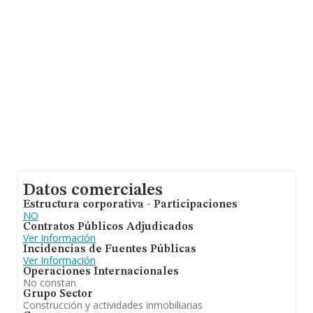
está situada en Urbanización Garañaña núm. 6 Costa
Silencio (los Jardines), (38640), en el municipio de Arona,
en Santa Cruz De Tenerife, Islas Canarias.
En base a la información de la que dispone INFORMA
sobre 133.656 compañías, a nivel nacional la facturación
asciende a 23.044 millones de euros y el promedio de la
facturación de ventas entre todas las compañías
asciende a los 172 mil euros. Respecto a la información
de la provincia (hablamos de Santa Cruz De Tenerife),
en la base de datos de INFORMA aparecen 2622
empresas, cuyas ventas en 2025 han alcanzado los 333
millones de euros. Para aportar ulterior información de
interés en el ámbito sectorial, la media de antigüedad
desde la constitución es de 24 años. La media de
empleados es de 1.
Datos comerciales
Estructura corporativa - Participaciones
NO
Contratos Públicos Adjudicados
Ver Información
Incidencias de Fuentes Públicas
Ver Información
Operaciones Internacionales
No constan
Grupo Sector
Construcción y actividades inmobiliarias