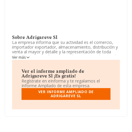
Sobre Adrigareve Sl
La empresa informa que su actividad es el comercio,
importador exportador, almacenamiento, distribución y
venta al mayor y detalle y la representación de toda
clase de personas fisicas o juridicas comerciales, que le
Ver más
otorguen su confianza, para la introduccio. La empresa
está registrada como Sociedad Limitada. Su CNAE
corresponde a 6820 con código 'Alquiler de bienes
Ver el informe ampliado de
inmobiliarios por cuenta propia'. No realiza actividad de
Adrigareve Sl ¡Es gratis!
importación y/o exportación.
Regístrate en eInforma y te regalamos el
Informe Ampliado de esta empresa.
No ha habido variación en cuanto al número de
VER INFORME AMPLIADO DE
empleados con respecto al 2024 y según los datos a
ADRIGAREVE SL
disposición de INFORMA, ha tenido un número de
empleados por debajo de la media de sector.
Para ponerse en contacto con sus oficinas, la empresa
facilita el número de teléfono 922784261 y su email es
adrigareve@hotmail.com
.
La empresa española
Adrigareve S.L
, NIF B38492138,